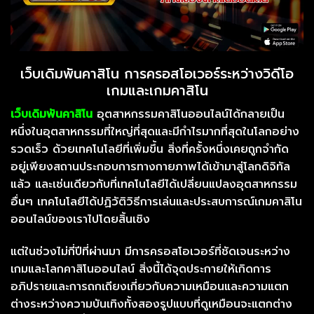
เว็บเดิมพันคาสิโน การครอสโอเวอร์ระหว่างวิดีโอ
เกมและเกมคาสิโน
เว็บเดิมพันคาสิโน
อุตสาหกรรมคาสิโนออนไลน์ได้กลายเป็น
หนึ่งในอุตสาหกรรมที่ใหญ่ที่สุดและมีกำไรมากที่สุดในโลกอย่าง
รวดเร็ว ด้วยเทคโนโลยีที่เพิ่มขึ้น สิ่งที่ครั้งหนึ่งเคยถูกจำกัด
อยู่เพียงสถานประกอบการทางกายภาพได้เข้ามาสู่โลกดิจิทัล
แล้ว และเช่นเดียวกับที่เทคโนโลยีได้เปลี่ยนแปลงอุตสาหกรรม
อื่นๆ เทคโนโลยีได้ปฏิวัติวิธีการเล่นและประสบการณ์เกมคาสิโน
ออนไลน์ของเราไปโดยสิ้นเชิง
แต่ในช่วงไม่กี่ปีที่ผ่านมา มีการครอสโอเวอร์ที่ชัดเจนระหว่าง
เกมและโลกคาสิโนออนไลน์ สิ่งนี้ได้จุดประกายให้เกิดการ
อภิปรายและการถกเถียงเกี่ยวกับความเหมือนและความแตก
ต่างระหว่างความบันเทิงทั้งสองรูปแบบที่ดูเหมือนจะแตกต่าง