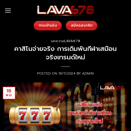
Skip
to
content
ทางเข้าเล่น
สมัครสมาชิก
บทความLAVA678
คาสิโนจ่ายจริง การเดิมพันกีฬาเสมือน
จริงเทรนด์ใหม่
POSTED ON
18/11/2024
BY
ADMIN
18
พ.ย.