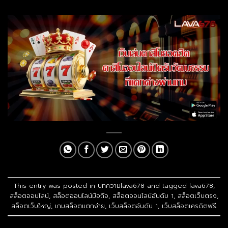
This entry was posted in
บทความlava678
and tagged
lava678
,
สล็อตออนไลน์
,
สล็อตออนไลน์มือถือ
,
สล็อตออนไลน์อันดับ 1
,
สล็อตเว็บตรง
,
สล็อตเว็บใหญ่
,
เกมสล็อตแตกง่าย
,
เว็บสล็อตอันดับ 1
,
เว็บสล็อตเครดิตฟรี
.