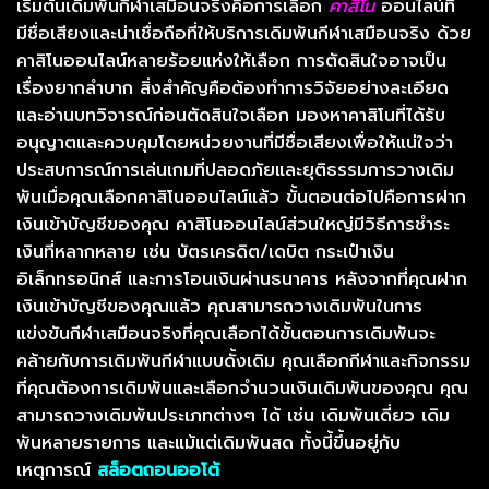
เริ่มต้นเดิมพันกีฬาเสมือนจริงคือการเลือก
คาสิโน
ออนไลน์ที่
มีชื่อเสียงและน่าเชื่อถือที่ให้บริการเดิมพันกีฬาเสมือนจริง ด้วย
คาสิโนออนไลน์หลายร้อยแห่งให้เลือก การตัดสินใจอาจเป็น
เรื่องยากลำบาก สิ่งสำคัญคือต้องทำการวิจัยอย่างละเอียด
และอ่านบทวิจารณ์ก่อนตัดสินใจเลือก มองหาคาสิโนที่ได้รับ
อนุญาตและควบคุมโดยหน่วยงานที่มีชื่อเสียงเพื่อให้แน่ใจว่า
ประสบการณ์การเล่นเกมที่ปลอดภัยและยุติธรรม
การวางเดิม
พัน
เมื่อคุณเลือกคาสิโนออนไลน์แล้ว ขั้นตอนต่อไปคือการฝาก
เงินเข้าบัญชีของคุณ คาสิโนออนไลน์ส่วนใหญ่มีวิธีการชำระ
เงินที่หลากหลาย เช่น บัตรเครดิต/เดบิต กระเป๋าเงิน
อิเล็กทรอนิกส์ และการโอนเงินผ่านธนาคาร หลังจากที่คุณฝาก
เงินเข้าบัญชีของคุณแล้ว คุณสามารถวางเดิมพันในการ
แข่งขันกีฬาเสมือนจริงที่คุณเลือกได้
ขั้นตอนการเดิมพันจะ
คล้ายกับการเดิมพันกีฬาแบบดั้งเดิม คุณเลือกกีฬาและกิจกรรม
ที่คุณต้องการเดิมพันและเลือกจำนวนเงินเดิมพันของคุณ คุณ
สามารถวางเดิมพันประเภทต่างๆ ได้ เช่น เดิมพันเดี่ยว เดิม
พันหลายรายการ และแม้แต่เดิมพันสด ทั้งนี้ขึ้นอยู่กับ
เหตุการณ์
สล็อตถอนออโต้