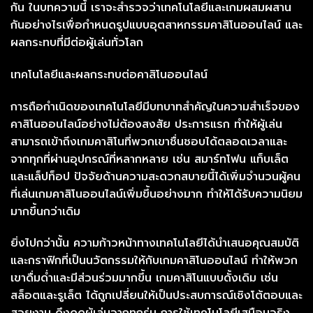
กัน ในบทความนี้ เราจะสำรวจว่าเทคโนโลยีและเกมผสมผสาน
กันอย่างไรเพื่อกำหนดรูปแบบอุตสาหกรรมคาสิโนออนไลน์ และ
ผลกระทบที่มีต่อผู้เล่นทั่วโลก
เทคโนโลยีและผลกระทบต่อคาสิโนออนไลน์
การถือกำเนิดของเทคโนโลยีมีบทบาทสำคัญในความสำเร็จของ
คาสิโนออนไลน์อย่างไม่ต้องสงสัย ประการแรก ทำให้ผู้เล่น
สามารถเข้าถึงเกมคาสิโนที่พวกเขาชื่นชอบได้ตลอดเวลาและ
จากทุกที่ผ่านอุปกรณ์ที่หลากหลาย เช่น สมาร์ทโฟน แท็บเล็ต
และแล็ปท็อป ปัจจัยด้านความสะดวกสบายนี้ได้เพิ่มจำนวนผู้คน
ที่เล่นเกมคาสิโนออนไลน์เพิ่มขึ้นอย่างมาก ทำให้ได้รับความนิยม
มากขึ้นกว่าเดิม
ยิ่งไปกว่านั้น ความก้าวหน้าทางเทคโนโลยีได้นำเสนอคุณสมบัติ
และกราฟิกที่เป็นนวัตกรรมให้กับเกมคาสิโนออนไลน์ ทำให้พวก
เขาดื่มด่ำและมีส่วนร่วมมากขึ้น เกมคาสิโนแบบดั้งเดิม เช่น
สล็อตและรูเล็ต ได้ถูกเปลี่ยนให้เป็นประสบการณ์เชิงโต้ตอบและ