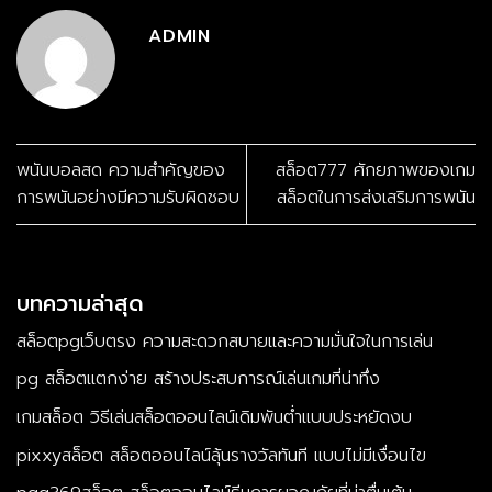
ADMIN
พนันบอลสด ความสำคัญของ
สล็อต777 ศักยภาพของเกม
การพนันอย่างมีความรับผิดชอบ
สล็อตในการส่งเสริมการพนัน
บทความล่าสุด
สล็อตpgเว็บตรง ความสะดวกสบายและความมั่นใจในการเล่น
pg สล็อตแตกง่าย สร้างประสบการณ์เล่นเกมที่น่าทึ่ง
เกมสล็อต วิธีเล่นสล็อตออนไลน์เดิมพันต่ำแบบประหยัดงบ
pixxyสล็อต สล็อตออนไลน์ลุ้นรางวัลทันที แบบไม่มีเงื่อนไข