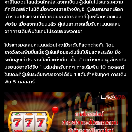
คาสิโนออนไลน์ส่วนใหญ่จะลงทะเบียนผู้เล่นในโปรแกรมความ
ภักดีโดยอัตโนมัติเมื่อพวกเขาสร้างบัญชี ผู้เล่นสามารถเลือก
เข้าร่วมโปรแกรมได้ด้วยตนเองโดยคลิกที่ปุ่มหรือกรอกแบบ
ฟอร์ม เมื่อลงทะเบียนแล้ว ผู้เล่นสามารถเริ่มรับคะแนนสะสม
จากการเดิมพันในเกมโปรดของพวกเขา
โปรแกรมสะสมคะแนนส่วนใหญ่มีระดับที่แตกต่างกัน โดย
รางวัลจะเพิ่มขึ้นเมื่อผู้เล่นเลื่อนระดับขึ้นไปในแต่ละระดับ ยิ่ง
ระดับสูงเท่าไร รางวัลก็จะยิ่งดีเท่านั้น ตัวอย่างเช่น ผู้เล่นระดับ
บรอนซ์อาจได้รับ 1 แต้มสำหรับทุกๆ การเดิมพัน 10 ดอลลาร์
ในขณะที่ผู้เล่นระดับเพชรอาจได้รับ 1 แต้มสำหรับทุกๆ การเดิม
พัน 5 ดอลลาร์