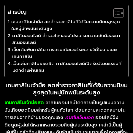
สารบัญ
เกมคาสิโนเจ้ามือ สดสำรวจคาสิโนที่ได้รับความนิยมสูงสุด
ในหมู่นักพนันระดับสูง
คาสิโนออนไลน์ สำรวจโลกของโปรแกรมความภักดีของคา
สิโนออนไลน์
เว็บเดิมพันคาสิโน การครอสโอเวอร์ระหว่างวิดีโอเกมและ
เกมคาสิโน
เว็บเล่นคาสิโนยอดฮิต คาสิโนออนไลน์เปิดรับวัฒนธรรมที่
แตกต่างผ่านเกม
เกมคาสิโนเจ้ามือ สด
สำรวจคาสิโนที่ได้รับความนิยม
สูงสุดในหมู่นักพนันระดับสูง
เกมคาสิโนเจ้ามือสด
คาสิโนออนไลน์ได้กลายเป็นรูปแบบความ
บันเทิงยอดนิยมสำหรับผู้คนทั่วโลก ด้วยความสะดวกสบายใน
การเล่นจากที่บ้านของคุณเอง
คาสิโนเว็บนอก
ออนไลน์จึง
ดึงดูดผู้เล่นได้หลากหลายรวมถึงผู้เล่นระดับสูง เหล่านี้เป็นผู้
เล่นที่ไม่กลัวที่จะเสี่ยงและเดิมพันเงินจำนวนมากเพื่อโอกาสที่จะ