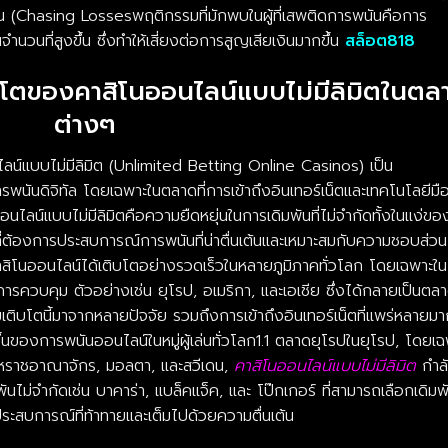
อาคืน (Chasing Lossesพฤติกรรมที่มักพบในผู้ที่เสพติดการพนันคือการ
นวนที่สูงขึ้น ซึ่งทำให้เสี่ยงต่อการสูญเสียเงินมากขึ้น
สล็อต818
บโตของคาสิโนออนไลน์แบบไม่มีลิมิตในตล
ต่างๆ
์แบบไม่มีลิมิต (Unlimited Betting Online Casinos) เป็น
ารพนันดิจิทัล โดยเฉพาะในตลาดที่การเข้าถึงอินเทอร์เน็ตและเทคโนโลยีมื
ไลน์แบบไม่มีลิมิตคือความยืดหยุ่นในการเดิมพันที่ไม่จำกัดทั้งในแง่ขอ
ี่ต้องการประสบการณ์การพนันที่น่าตื่นเต้นและเหมาะสมกับความชอบส่วน
โนออนไลน์ได้เติบโตอย่างรวดเร็วในหลายภูมิภาคทั่วโลก โดยเฉพาะใน
รควบคุม ตัวอย่างเช่น ยุโรป, อเมริกา, และเอเชีย ซึ่งได้กลายเป็นตล
ติบโตนี้มาจากหลายปัจจัย รวมถึงการเข้าถึงอินเทอร์เน็ตที่แพร่หลายม
่มขึ้นของการพนันออนไลน์ในหมู่ผู้เล่นทั่วโลก1.1 ตลาดยุโรปในยุโรป, โดยเ
สหราชอาณาจักร, มอลตา, และสวีเดน,
คาสิโนออนไลน์แบบไม่มีลิมิต
กำล
มพันไม่จำกัดเช่น บาคาร่า, แบล็คแจ็ค, และ โป๊กเกอร์ ที่สามารถเลือกเดิมพ
หาประสบการณ์ที่ท้าทายและเต็มไปด้วยความตื่นเต้น