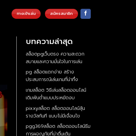
ทางเข้าเล่น
สมัครสมาชิก
บทความล่าสุด
สล็อตpgเว็บตรง ความสะดวก
สบายและความมั่นใจในการเล่น
pg สล็อตแตกง่าย สร้าง
ประสบการณ์เล่นเกมที่น่าทึ่ง
เกมสล็อต วิธีเล่นสล็อตออนไลน์
เดิมพันต่ำแบบประหยัดงบ
pixxyสล็อต สล็อตออนไลน์ลุ้น
รางวัลทันที แบบไม่มีเงื่อนไข
pgg369สล็อต สล็อตออนไลน์ธีม
การผจญภัยที่น่าตื่นเต้น