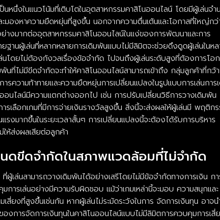
ป็นหนึ่งในแนวโน้มที่เติบโตในอุตสาหกรรมคาสิโนออนไลน์ โดยมีผู้เล่นจำ
ะมองหาความยืดหยุ่นที่สูงขึ้น นอกจากความตื่นเต้นและโอกาสที่ใหญ่กว่าท
ระทบอย่างมากต่ออุตสาหกรรมคาสิโนออนไลน์ในแง่ของการพัฒนาและการ
ายฐานผู้เล่นที่หลากหลายการเดิมพันแบบไม่มีลิมิตจะช่วยดึงดูดผู้เล่นในห
เล่นโดยไม่ต้องกังวลเรื่องข้อจำกัด ไปจนถึงผู้เล่นระดับสูงที่ต้องการโอ
ี่ไม่มีขีดจำกัดจะทำให้คาสิโนออนไลน์สามารถเข้าถึง กลุ่มลูกค้าที่กว้
้องการความท้าทายและความยืดหยุ่นการเปลี่ยนแปลงในรูปแบบการเล่นการเ
ิโนออนไลน์มีความแตกต่างออกไป เช่น การปรับเปลี่ยนวิธีการวางเดิมพัน
ือกเกมที่มีการจ่ายเงินรางวัลสูงขึ้น สิ่งนี้จะส่งผลให้ผู้เล่นมี พฤติก
ี่รุนแรงมากขึ้นในระยะเวลาสั้นๆ การเปลี่ยนแปลงนี้จะต้องได้รับการบริหาร
ห้ส่งผลเสียต่อลูกค้า
นดขีดจำกัดในสภาพแวดล้อมที่ไม่จำกัด
ที่ผู้เล่นสามารถวางเดิมพันได้อย่างเสรีโดยไม่มีข้อจำกัดทางการเงิน กา
ุมการเล่นอย่างมีความรับผิดชอบ แม้ว่าเกมเหล่านี้จะมอบ ความสนุกและ
ามเสี่ยงที่สูงขึ้นเช่นกัน หากผู้เล่นไม่ระมัดระวังในการ จัดการเงินทุน อาจ
ญของการจัดการเงินทุนในคาสิโนออนไลน์แบบไม่มีลิมิตการควบคุมการเสี่