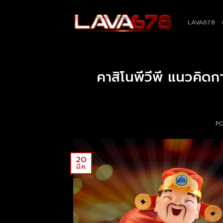
Skip
to
LAVA678
content
คาสิโนพีวีพี แนวคิ
P
20
มี.ค.