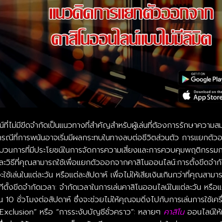
ไม่มีขีดจำกัดเป็นแนวทางที่สำคัญสำหรับผู้เล่นที่ต้องการรักษาความส
กรณีที่การพนันอาจเริ่มมีผลกระทบในทางลบต่อชีวิตส่วนตัว การแยกตัว
ะบวนการที่มีประโยชน์ในการจัดการความเสี่ยงและการควบคุมพฤติกรรม
งและวิธีที่คุณสามารถใช้เพื่อแยกตัวออกจากคาสิโนออนไลน์:การตั้งขีดจำก
ใช้เล่นในแต่ละวัน หรือแต่ละสัปดาห์ เพื่อไม่ให้เสียเงินเกินกว่าที่คุณสามา
ทันทีตั้งขีดจำกัดเวลา: จำกัดเวลาในการเล่นคาสิโนออนไลน์ในแต่ละวัน หรือแ
กิน 10 ชั่วโมงต่อสัปดาห์ ซึ่งจะช่วยไม่ให้คุณจมดิ่งไปกับการเล่นการใช้เคร
-Exclusion” หรือ “การระงับบัญชีชั่วคราว”: หลายๆ
คาสิโน
ออนไลน์ให้ผ