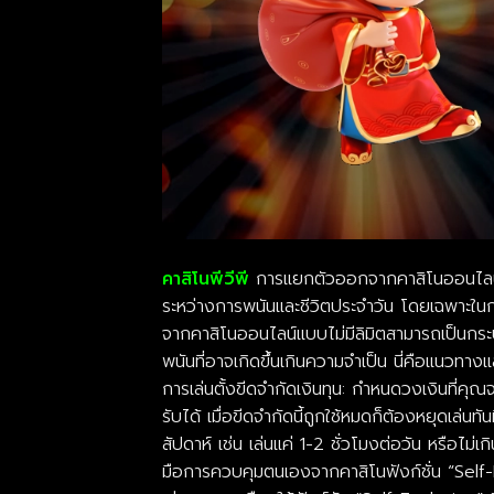
คาสิโนพีวีพี
การแยกตัวออกจากคาสิโนออนไลน์ที่
ระหว่างการพนันและชีวิตประจำวัน โดยเฉพาะใน
จากคาสิโนออนไลน์แบบไม่มีลิมิตสามารถเป็นกร
พนันที่อาจเกิดขึ้นเกินความจำเป็น นี่คือแนวทา
การเล่นตั้งขีดจำกัดเงินทุน: กำหนดวงเงินที่คุณจะ
รับได้ เมื่อขีดจำกัดนี้ถูกใช้หมดก็ต้องหยุดเล่น
สัปดาห์ เช่น เล่นแค่ 1-2 ชั่วโมงต่อวัน หรือไม่เ
มือการควบคุมตนเองจากคาสิโนฟังก์ชั่น “Self