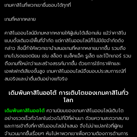
เกมคาสิโนที่พวกเขาชื่นชอบได้ทุกที่
เกมที่หลากหลาย
คาสิโนออนไลน์มีเกมหลากหลายให้ผู้เล่นได้เลือกเล่น แม้ว่าคาสิโน
แบบดั้งเดิมจะมีพื้นที่จำกัด แต่คาสิโนออนไลน์ก็ไม่มีข้อจำกัดดัง
กล่าว สิ่งนี้ทำให้พวกเขานำเสนอเกมที่หลากหลายมากขึ้น รวมถึง
เกมโปรดยอดนิยม เช่น สล็อต แบล็คแจ็ค รูเล็ต และโป๊กเกอร์ รวม
ถึงเกมที่ใหม่กว่าและสร้างสรรค์มากขึ้น ด้วยการใช้กราฟิกและ
เอฟเฟกต์เสียงขั้นสูง เกมคาสิโนออนไลน์จึงมอบประสบการณ์ที่
สมจริงและน่าตื่นเต้นอย่างแท้จริง
เดิมพันคาสิโนออโต้ การเติบโตของเกมคาสิโนทั่ว
โลก
เดิมพันคาสิโนออโต้
ความนิยมของเกมคาสิโนออนไลน์เติบโต
อย่างรวดเร็วทั่วโลกในช่วงไม่กี่ปีที่ผ่านมา ด้วยความสะดวกสบาย
และการเข้าถึงที่คาสิโนออนไลน์นำเสนอ จึงไม่น่าแปลกใจที่ผู้คน
จำนวนมากขึ้นเรื่อยๆ หันไปหาพวกเขาเพื่อความต้องการด้านการ