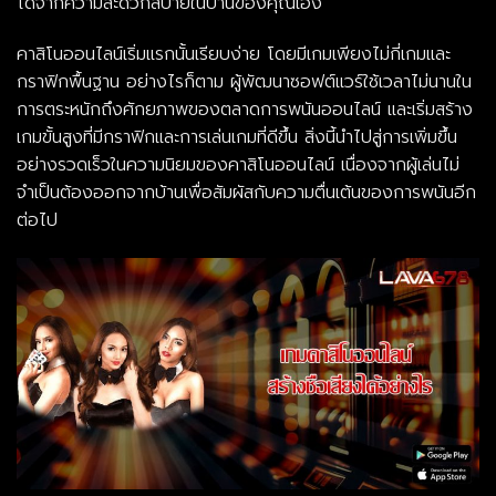
ได้จากความสะดวกสบายในบ้านของคุณเอง
คาสิโนออนไลน์เริ่มแรกนั้นเรียบง่าย โดยมีเกมเพียงไม่กี่เกมและ
กราฟิกพื้นฐาน อย่างไรก็ตาม ผู้พัฒนาซอฟต์แวร์ใช้เวลาไม่นานใน
การตระหนักถึงศักยภาพของตลาดการพนันออนไลน์ และเริ่มสร้าง
เกมขั้นสูงที่มีกราฟิกและการเล่นเกมที่ดีขึ้น สิ่งนี้นำไปสู่การเพิ่มขึ้น
อย่างรวดเร็วในความนิยมของคาสิโนออนไลน์ เนื่องจากผู้เล่นไม่
จำเป็นต้องออกจากบ้านเพื่อสัมผัสกับความตื่นเต้นของการพนันอีก
ต่อไป