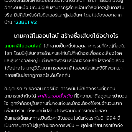
เป็นจริงเสริมในคาสิโนออนไลน์ได้นำประสบการณ์การเล่นเกมไปสู่
อีกระดับหนึ่ง ขณะนี้ผู้เล่นสามารถรู้สึกเหมือนกำลังนั่งอยู่ในคาสิโน
จริง มีปฏิสัมพันธ์กับดีลเลอร์และผู้เล่นอื่นๆ โดยไม่ต้องออกจาก
บ้าน
123BETV2
เกมคาสิโนออนไลน์ สร้างชื่อเสียงได้อย่างไร
เกมคาสิโนออนไลน์
ได้กลายเป็นหนึ่งในอุตสาหกรรมที่ใหญ่ที่สุดใน
โลก โดยมีผู้เล่นหลายล้านคนแห่กันไปที่หน้าจอเพื่อลองเสี่ยงโชค
และลุ้นรางวัลใหญ่ แต่แพลตฟอร์มเสมือนจริงเหล่านี้สร้างชื่อเสียง
ได้อย่างไร มาดูวิวัฒนาการของคาสิโนออนไลน์และวิธีที่พวกเขา
กลายเป็นปรากฏการณ์ระดับโลกกัน
ในยุคแรก ๆ ของอินเทอร์เน็ต การพนันไม่ใช่กิจกรรมที่ทุกคน
สามารถเข้าถึงได้
คาสิโนแบบดั้งเดิม
ที่มีความน่าดึงดูดและเย้ายวน
ใจ ถูกจำกัดอยู่ในสถานที่บางแห่งและมักจะต้องใช้เงินจำนวนมาก
เพื่อเข้าร่วม ทั้งหมดนี้เปลี่ยนไปพร้อมกับการเกิดขึ้นของ
อินเทอร์เน็ตและการเปิดตัวคาสิโนออนไลน์แห่งแรกในปี 1994 นี่
เป็นการปูทางไปสู่ยุคใหม่ของการพนัน – ยุคใหม่ที่สามารถเข้าถึง