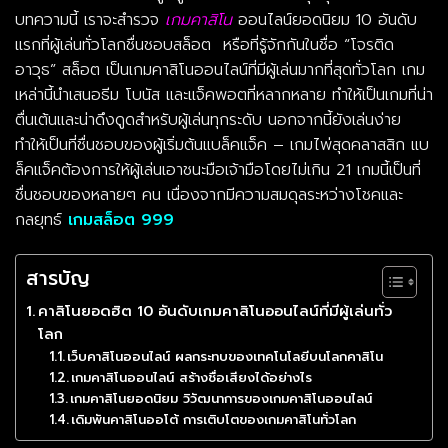
บทความนี้ เราจะสำรวจ
เกมคาสิโน
ออนไลน์ยอดนิยม 10 อันดับ
แรกที่ผู้เล่นทั่วโลกชื่นชอบ
สล็อต หรือที่รู้จักกันในชื่อ “โจรติด
อาวุธ” สล็อต เป็นเกมคาสิโนออนไลน์ที่มีผู้เล่นมากที่สุดทั่วโลก เกม
เหล่านี้นำเสนอธีม โบนัส และแจ็คพอตที่หลากหลาย ทำให้เป็นเกมที่น่า
ตื่นเต้นและน่าดึงดูดสำหรับผู้เล่นทุกระดับ นอกจากนี้ยังเล่นง่าย
ทำให้เป็นที่ชื่นชอบของผู้เริ่มต้น
แบล็คแจ็ค – เกมไพ่สุดคลาสสิก แบ
ล็คแจ็คต้องการให้ผู้เล่นเอาชนะมือเจ้ามือโดยไม่เกิน 21 เกมนี้เป็นที่
ชื่นชอบของหลายๆ คน เนื่องจากมีความสมดุลระหว่างโชคและ
กลยุทธ์
เกมสล็อต 999
สารบัญ
คาสิโนยอดฮิต 10 อันดับเกมคาสิโนออนไลน์ที่มีผู้เล่นทั่ว
โลก
เว็บคาสิโนออนไลน์ ผลกระทบของเทคโนโลยีบนโลกคาสิโน
เกมคาสิโนออนไลน์ สร้างชื่อเสียงได้อย่างไร
เกมคาสิโนยอดนิยม วิวัฒนาการของเกมคาสิโนออนไลน์
เดิมพันคาสิโนออโต้ การเติบโตของเกมคาสิโนทั่วโลก