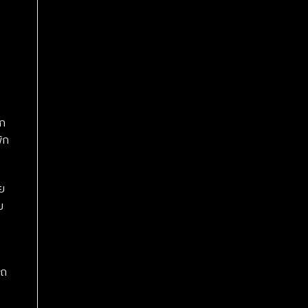
วก
พัก
วย
ม
รถ