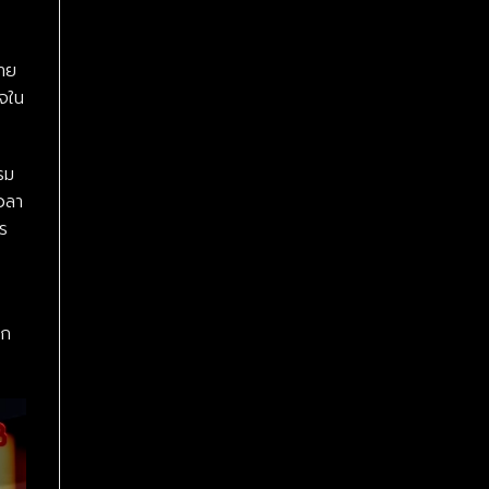
ลาย
ใจใน
รม
วลา
ร
าก