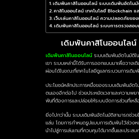
เดิมพันคาสิโนออนไลน์ ระบบเดิมพันอัตโนมั
คาสิโนออนไลน์ เทคโนโลยี Blockchain แล
เว็บเล่นคาสิโนออนไลน์ ความปลอดภัยของข
เดิมพันคาสิโนออนไลน์ ระบบการตรวจสอบแ
เดิมพันคาสิโนออนไลน์
เดิมพันคาสิโนออนไลน์
ระบบเดิมพันอัตโนมัติใ
เขา ระบบเหล่านี้ได้รับการออกแบบมาเพื่อวางเดิมพ
ผ่อนได้ในขณะที่เทคโนโลยีดูแลกระบวนการเดิม
ประโยชน์หลักประการหนึ่งของระบบเดิมพันอัตโนมัต
ตนเองอีกต่อไป ช่วยประหยัดเวลาและความพยายาม 
พันที่ต้องการและปล่อยให้ระบบจัดการส่วนที่เหลื
ยิ่งไปกว่านั้น ระบบเดิมพันอัตโนมัติสามารถช่วย
แล่น โดยการกำหนดรูปแบบการเดิมพันไว้ล่วงหน้
นำไปสู่การเล่นเกมที่ควบคุมได้มากขึ้นและประสบ