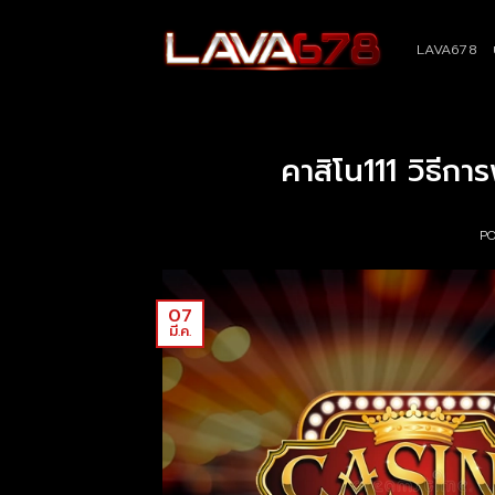
Skip
to
LAVA678
content
คาสิโน111 วิธี
P
07
มี.ค.