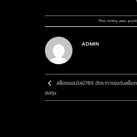
This entry was pos
ADMIN
สล็อตออนไลน์789 อัตราการชนะในสล็อตที่
ลงทุน