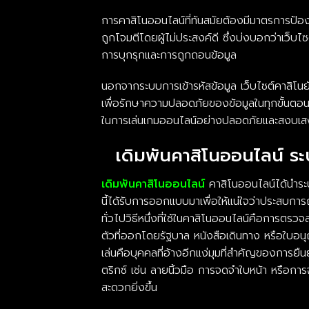
การคาสิโนออนไลน์ที่ทันสมัยต้องมีมาตรการป้องก
ถูกโจมตีโดยผู้ไม่ประสงค์ดี ซึ่งบ่งบอกว่าเว็บไ
การบุกรุกและการถูกถอนข้อมูล
นอกจากระบบการเข้ารหัสข้อมูล เว็บไซต์คาสิ
เพื่อรักษาความปลอดภัยของข้อมูลในทุกขั้นตอน
ในการเล่นเกมออนไลน์อย่างปลอดภัยและสงบเ
เดิมพันคาสิโนออนไลน์ 
เดิมพันคาสิโนออนไลน์
คาสิโนออนไลน์ได้นำระบบ
นี้ได้รับการออกแบบมาเพื่อให้แน่ใจว่าประสบกา
ทั่วไปวิธีหนึ่งที่ใช้ในคาสิโนออนไลน์คือการตร
ตัวที่ออกโดยรัฐบาล หนังสือเดินทาง หรือใบอนุญาต
เล่นคือบุคคลที่อ้างอีกแง่มุมที่สำคัญของการย
ตริกซ์ เช่น ลายนิ้วมือ การจดจำใบหน้า หรือกา
สะดวกยิ่งขึ้น