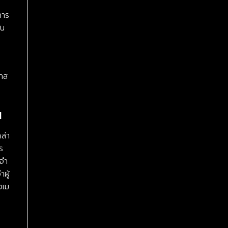
การ
ัน
กาส
น
ล่า
ร
ะจำ
ผู้
อเม