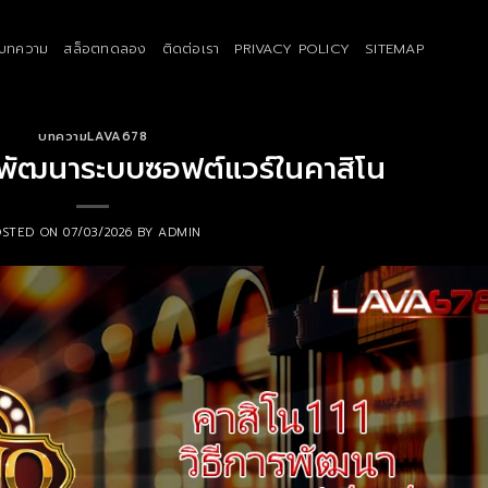
บทความ
สล็อตทดลอง
ติดต่อเรา
PRIVACY POLICY
SITEMAP
บทความLAVA678
การพัฒนาระบบซอฟต์แวร์ในคาสิโน
OSTED ON
07/03/2026
BY
ADMIN