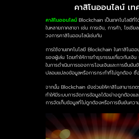
คาสิโนออนไลน์ เท
คาสิโนออนไลน์
Blockchain เป็นเทคโนโลยีที่ไ
ในหลายภาคสาขา เช่น การเงิน, การค้า, โซเชียลมี
วงการคาสิโนออนไลน์เช่นกัน
การใช้งานเทคโนโลยี Blockchain ในคาสิโนออนไ
ของผู้เล่น โดยทำให้การทำธุรกรรมเกี่ยวกับเง
ในการดำเนินการของการโอนเงินและการยืนยันข้อม
ปลอมแปลงข้อมูลหรือการกระทำที่ไม่ถูกต้อง ซึ่งช
จากนั้น Blockchain ยังช่วยให้คาสิโนสามารถ
ทำให้มีระบบการจัดการข้อมูลได้อย่างถูกต้องแล
การจัดเก็บข้อมูลที่ไม่ถูกต้องหรือการยืนยันคว