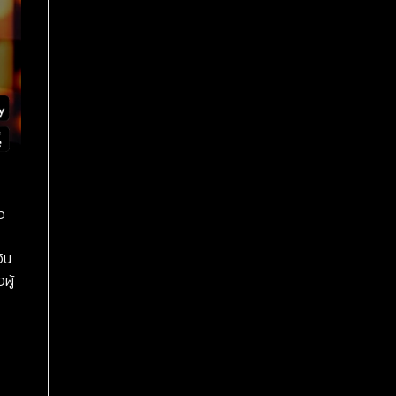
ง
ิน
ผู้