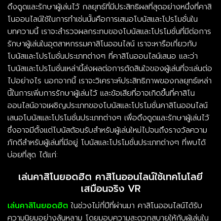
ดึงดูดและรักษาผู้เล่นไว้ กลยุทธ์ที่มีประสิทธิผลที่สุดอย่างหนึ่งที่คาสิ
โนออนไลน์ใช้ในการทำเช่นนั้นคือการเสนอโบนัสและโปรโมชั่นใน
บทความนี้ เราจะสำรวจผลกระทบของโบนัสและโปรโมชั่นที่มีต่อการ
รักษาผู้เล่นในอุตสาหกรรมคาสิโนออนไลน์ เราจะหารือเกี่ยวกับ
โบนัสและโปรโมชั่นประเภทต่างๆ ที่คาสิโนออนไลน์เสนอ และว่า
โบนัสและโปรโมชั่นเหล่านี้ส่งผลต่อการตัดสินใจของผู้เล่นที่จะเล่นต่อ
ไปอย่างไร นอกจากนี้ เราจะวิเคราะห์ประสิทธิภาพของกลยุทธ์เหล่า
นี้ในการเพิ่มการรักษาผู้เล่นไว้ และข้อเสียที่อาจเกิดขึ้นที่คาสิโน
ออนไลน์อาจเผชิญประเภทของโบนัสและโปรโมชั่นคาสิโนออนไลน์
เสนอโบนัสและโปรโมชั่นประเภทต่างๆ เพื่อดึงดูดและรักษาผู้เล่นไว้
ซึ่งอาจมีตั้งแต่โบนัสต้อนรับสำหรับผู้เล่นใหม่ไปจนถึงรางวัลความ
ภักดีสำหรับผู้เล่นที่มีอยู่ โบนัสและโปรโมชั่นประเภทต่างๆ ที่พบได้
บ่อยที่สุด ได้แก่:
เล่นคาสิโนยอดฮิต คาสิโนออนไลน์ใช้เทคโนโลยี
เสมือนจริง VR
เล่นคาสิโนยอดฮิต
ในช่วงไม่กี่ปีที่ผ่านมา คาสิโนออนไลน์ได้รับ
ความนิยมอย่างล้นหลาม โดยมอบความสะดวกสบายให้กับผู้เล่นใน