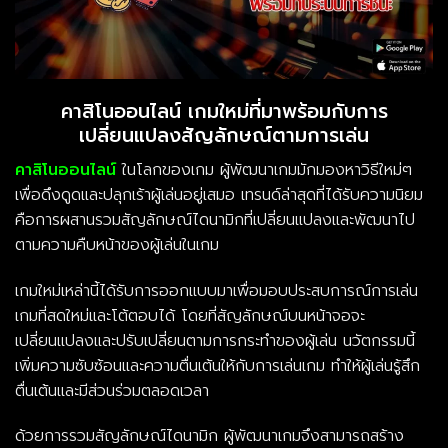
คาสิโนออนไลน์ เกมใหม่ที่มาพร้อมกับการ
เปลี่ยนแปลงสัญลักษณ์ตามการเล่น
คาสิโนออนไลน์
ในโลกของเกม ผู้พัฒนาเกมมักมองหาวิธีใหม่ๆ
เพื่อดึงดูดและปลุกเร้าผู้เล่นอยู่เสมอ เทรนด์ล่าสุดที่ได้รับความนิยม
คือการผสานรวมสัญลักษณ์ไดนามิกที่เปลี่ยนแปลงและพัฒนาไป
ตามความคืบหน้าของผู้เล่นในเกม
เกมใหม่เหล่านี้ได้รับการออกแบบมาเพื่อมอบประสบการณ์การเล่น
เกมที่สดใหม่และโต้ตอบได้ โดยที่สัญลักษณ์บนหน้าจอจะ
เปลี่ยนแปลงและปรับเปลี่ยนตามการกระทำของผู้เล่น นวัตกรรมนี้
เพิ่มความซับซ้อนและความตื่นเต้นให้กับการเล่นเกม ทำให้ผู้เล่นรู้สึก
ตื่นเต้นและมีส่วนร่วมตลอดเวลา
ด้วยการรวมสัญลักษณ์ไดนามิก ผู้พัฒนาเกมจึงสามารถสร้าง