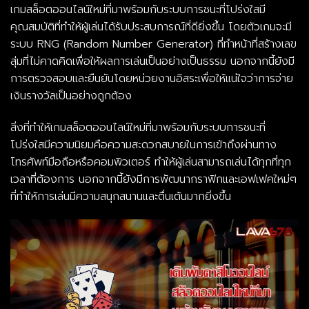
เกมสล็อตออนไลน์ใหม่ที่มาพร้อมกับระบบการชนะที่โปร่งใสมี
คุณสมบัติที่ทำให้ผู้เล่นได้รับประสบการณ์ที่ดียิ่งขึ้น โดยตัวเกมจะมี
ระบบ RNG (Random Number Generator) ที่ทำหน้าที่สร้างเลข
สุ่มที่ไม่คาดคิดเพื่อให้ผลการเล่นเป็นอย่างเป็นธรรม นอกจากนี้ยังมี
การตรวจสอบและยืนยันโดยหน่วยงานอิสระเพื่อให้แน่ใจว่าการจ่าย
เงินรางวัลเป็นอย่างถูกต้อง
สิ่งที่ทำให้เกมสล็อตออนไลน์ใหม่ที่มาพร้อมกับระบบการชนะที่
โปร่งใสมีความนิยมคือความสะดวกสบายในการเข้าถึงผ่านทาง
โทรศัพท์มือถือหรือคอมพิวเตอร์ ทำให้ผู้เล่นสามารถเล่นได้ทุกที่ทุก
เวลาที่ต้องการ นอกจากนี้ยังมีการพัฒนากราฟิกและเอฟเฟคใหม่ๆ
ที่ทำให้การเล่นมีความสนุกสนานและตื่นเต้นมากยิ่งขึ้น