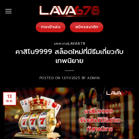
Skip
to
content
ทางเข้าเล่น
สมัครสมาชิก
บทความLAVA678
คาสิโน9999 สล็อตใหม่ที่มีธีมเกี่ยวกับ
เทพนิยาย
POSTED ON
13/11/2025
BY
ADMIN
13
พ.ย.