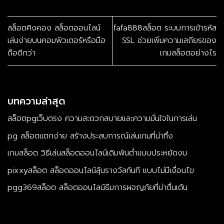
สล็อตคิงคอง สล็อตออนไลน์
fafa888สล็อต ระบบการเข้ารหัส
เล่นง่ายบนคอมพิวเตอร์หรือมือ
SSL ช่วยเพิ่มความเสถียรของ
ถือดีกว่า
เกมสล็อตอย่างไร
บทความล่าสุด
สล็อตpgเว็บตรง ความสะดวกสบายและความมั่นใจในการเล่น
pg สล็อตแตกง่าย สร้างประสบการณ์เล่นเกมที่น่าทึ่ง
เกมสล็อต วิธีเล่นสล็อตออนไลน์เดิมพันต่ำแบบประหยัดงบ
pixxyสล็อต สล็อตออนไลน์ลุ้นรางวัลทันที แบบไม่มีเงื่อนไข
pgg369สล็อต สล็อตออนไลน์ธีมการผจญภัยที่น่าตื่นเต้น