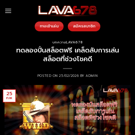
Skip
to
content
ทางเข้าเล่น
สมัครสมาชิก
บทความLAVA678
ทดลองปั่นสล็อตฟรี เคล็ดลับการเล่น
สล็อตที่ช่วงโชคดี
POSTED ON
25/02/2026
BY
ADMIN
25
ก.พ.