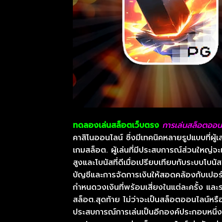
ทดลองเล่นสล็อตเว็บตรง
การเล่นสล็อตออนไล
คาสิโนออนไลน์ ซึ่งมีเทคนิคหลายรูปแบบที่ผ
เกมสล็อต. ผู้เล่นที่มีประสบการณ์ส่วนใหญ่จะ
สูงและโบนัสที่ดีเมื่อเปรียบเทียบกับระบบโบนัสอ
บัญชีและการจัดการเงินให้สอดคล้องกับเปอร์เซ
กำหนดวงเงินที่พร้อมเสี่ยงในแต่ละครั้ง และร
สล็อต.
สุดท้าย ไม่ว่าจะเป็นสล็อตออนไลน์หร
ประสบการณ์การเล่นเป็นอีกองค์ประกอบหนึ่ง