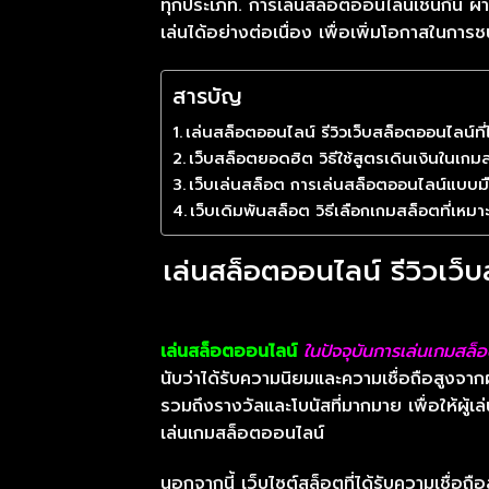
ทุกประเภท. การเล่นสล็อตออนไลน์เช่นกัน ผ่
เล่นได้อย่างต่อเนื่อง เพื่อเพิ่มโอกาสในการ
สารบัญ
เล่นสล็อตออนไลน์ รีวิวเว็บสล็อตออนไลน์ที่ได
เว็บสล็อตยอดฮิต วิธีใช้สูตรเดินเงินในเก
เว็บเล่นสล็อต การเล่นสล็อตออนไลน์แบบม
เว็บเดิมพันสล็อต วิธีเลือกเกมสล็อตที่เ
เล่นสล็อตออนไลน์ รีวิวเว็บ
เล่นสล็อตออนไลน์
ในปัจจุบันการเล่นเกมสล็
นับว่าได้รับความนิยมและความเชื่อถือสูงจากผ
รวมถึงรางวัลและโบนัสที่มากมาย เพื่อให้ผู้เล
เล่นเกมสล็อตออนไลน์
นอกจากนี้ เว็บไซต์สล็อตที่ได้รับความเชื่อถื