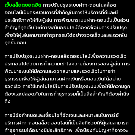
เว็บสล็อตยอดฮิต
การปรับปรุงระบบฝาก-ถอนในสล็อต
ออนไลน์เป็นกระบวนการที่สำคัญในการให้บริการที่ดีและมี
ประสิทธิภาพให้กับผู้เล่น การพัฒนาระบบฝาก-ถอนนั้นเป็นส่วน
สำคัญที่ทุกเว็บไซต์การพนันออนไลน์ต้องใส่ใจในการปรับปรุง
เพื่อให้ผู้เล่นสามารถทำธุรกรรมได้อย่างรวดเร็วและสะดวกใน
ทุกขั้นตอน
การปรับปรุงระบบฝาก-ถอนสล็อตออนไลน์เพื่อความรวดเร็ว
ประกอบไปด้วยการทำความเข้าใจความต้องการของผู้เล่น การ
พัฒนาระบบให้มีความสะดวกสบายและรวดเร็วในการทำ
ธุรกรรมเพื่อให้ผู้เล่นสามารถฝากเงินหรือถอนเงินได้อย่าง
รวดเร็ว การใช้เทคโนโลยีในการปรับปรุงระบบเพื่อให้มีความถูก
ต้องและปลอดภัยในการทำธุรกรรมก็เป็นสิ่งสำคัญที่ต้องคำนึง
ถึง
การมีข้อกำหนดและเงื่อนไขที่ชัดเจนและเหมาะสมในการใช้
บริการฝาก-ถอนสล็อตออนไลน์ก็เป็นสิ่งที่ช่วยให้ผู้เล่นสามารถ
ทำธุรกรรมได้อย่างมีประสิทธิภาพ เพื่อป้องกันปัญหาที่อาจจะ