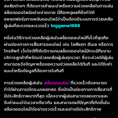
สงสัยต่างๆ ที่ต้องการคำแนะนำหรือความช่วยเหลือในการเล่น
สล็อตออนไลน์อย่างง่ายดาย นี่คือเหตุผลที่ยิ่งทำให้
แพลตฟอร์มการพนันออนไลน์จำเป็นต้องมีระบบการช่วยเหลือ
ผู้เล่นที่สะดวกและรวดเร็ว
biggame1688
หนึ่งในวิธีการช่วยเหลือผู้เล่นในสล็อตออนไลน์ที่เร็วที่สุดคือ
ผ่านช่องทางการสื่อสารออนไลน์ เช่น ไลฟ์แชท อีเมล หรือการ
โทรศัพท์ เว็บไซต์ที่ให้บริการเกมสล็อตออนไลน์มักจะมีทีมงาน
บริการลูกค้าที่พร้อมช่วยเหลือผู้เล่นทุกเวลา ซึ่งจะช่วยให้ผู้เล่น
สามารถแจ้งปัญหาหรือขอความช่วยเหลือได้ทันที และได้รับคำ
แนะนำหรือข้อมูลที่ต้องการในทันที
การช่วยเหลือผู้เล่นใน
สล็อตออนไลน์
ที่รวดเร็วยังสามารถ
ทำได้ผ่านการเปิดระบบแชทสด ซึ่งมักเป็นช่องทางการสื่อสารที่
มีประสิทธิภาพมากที่สุด เนื่องจากผู้เล่นสามารถสอบถามและ
รับคำแนะนำในเวลาเดียวกัน และสามารถแก้ปัญหาที่เกิดขึ้นใน
สล็อตออนไลน์ได้อย่างรวดเร็วและอย่างมีประสิทธิภาพ