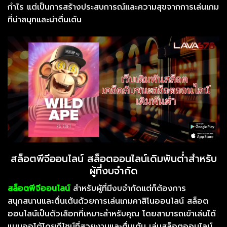
กำไร แต่เป็นการสร้างประสบการณ์และความสุขจากการเล่นเกม
ที่น่าสนุกและน่าตื่นเต้น
สล็อตพีจีออนไลน์ สล็อตออนไลน์เดิมพันต่ำสำหรับ
ผู้ที่งบจำกัด
สล็อตพีจีออนไลน์
สำหรับผู้ที่มีงบจำกัดแต่ก็ต้องการ
สนุกสนานและตื่นเต้นด้วยการเล่นเกมคาสิโนออนไลน์ สล็อต
ออนไลน์เป็นตัวเลือกที่เหมาะสำหรับคุณ โดยสามารถเข้าเล่นได้
แบบออโต้โดยดีไซน์ที่สวยงามและตื่นเต้น เล่นสล็อตออนไลน์