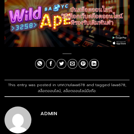
This entry was posted in
บทความlava678
and tagged
lava678
,
สล็อตออนไลน์
,
สล็อตออนไลน์มือถือ
.
ADMIN