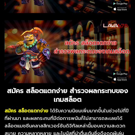
สมัคร สล็อตแตกง่าย สำรวจผลกระทบของ
เกมสล็อต
สมัคร สล็อตแตกง่าย
ได้รับความนิยมเพิ่มมากขึ้นในช่วงไม่กี่ปี
ที่ผ่านมา และผลกระทบที่มีต่อการพนันก็ไม่สามารถละเลยได้
สล็อตแมชชีนคลาสสิกเวอร์ชันดิจิทัลเหล่านี้มอบความสะดวก
สบาย ความหลากหลาย และโบนัสที่น่าตื่นเต้นซึ่งดึงดูดผู้เล่น