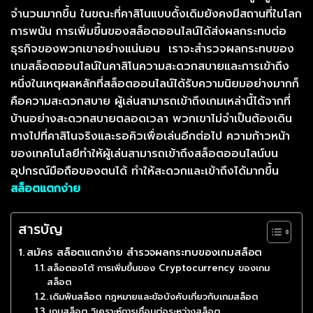
จำนวนมากขึ้น ในขณะที่คาสิโนแบบดั้งเดิมยังคงมีสถานที่ในโลก
การพนัน การเพิ่มขึ้นของสล็อตออนไลน์ได้ส่งผลกระทบต่อ
ธุรกิจของพวกเขาอย่างแน่นอน เราจะสำรวจผลกระทบของ
เกมสล็อตออนไลน์ในคาสิโน
ความสะดวกสบายและการเข้าถึง
หนึ่งในเหตุผลหลักที่สล็อตออนไลน์ได้รับความนิยมอย่างมากก็
คือความสะดวกสบาย ผู้เล่นสามารถเข้าถึงเกมเหล่านี้ได้จากที่
บ้านอย่างสะดวกสบายตลอดเวลา พวกเขาไม่จำเป็นต้องเดิน
ทางไปที่คาสิโนจริงและรอคิวเพื่อเล่นอีกต่อไป ความก้าวหน้า
ของเทคโนโลยีทำให้ผู้เล่นสามารถเข้าถึงสล็อตออนไลน์บน
อุปกรณ์มือถือของตนได้ ทำให้สะดวกและเข้าถึงได้มากขึ้น
สล็อตแตกง่าย
สารบัญ
สมัคร สล็อตแตกง่าย สำรวจผลกระทบของเกมสล็อต
สล็อตออโต้ การเพิ่มขึ้นของ Cryptocurrency ของเกม
สล็อต
เดิมพันสล็อต กฎหมายและข้อบังคับเกี่ยวกับเกมสล็อต
เกมสล็อต วิเคราะห์การเชื่อมต่อระหว่างสล็อต