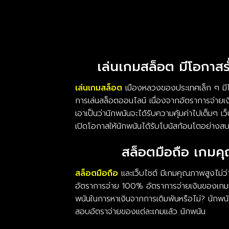
เล่นเกมสล็อต มีโอกาสร
เล่นเกมสล็อต
เมืองหลวงของประเทศเล็ก ๆ มีโอ
การเล่นสล็อตออนไลน์ เนื่องจากอัตราการจ่ายเ
เอาเป็นว่านักพนันจะได้รับความคุ้มค่าไปเต็มๆ 
เปิดโอกาสให้นักพนันได้รับโบนัสก้อนโตอย่างสบา
สล็อตมือถือ เกมค
สล็อตมือถือ
และเว็บไซต์ มีเกมคุณภาพสูงไม่ว่
อัตราการจ่าย 100% อัตราการจ่ายเงินของเกม
พนันในการหาเงินจากการเดิมพันหรือไม่? นักพน
สอบอัตราจ่ายของแต่ละเกมแล้ว นักพนัน