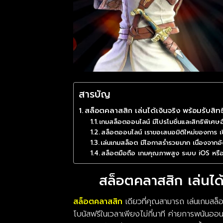
สารบัญ
สล็อตคลาสสิก เล่นได้เงินจริง พร้อมรับสิ
เกมสล็อตออนไลน์ มีโปรโมชั่นและสิทธิพิเศษ
สล็อตออนไลน์ เราขอเสนอมิติใหม่ของการ เ
เล่นเกมสล็อต มีโอกาสร่ำรวยมาก เนื่องจากอั
สล็อตมือถือ เกมคุณภาพสูง ระบบ iOS หร
สล็อตคลาสสิก เล่นได
สล็อตคลาสสิก
เดียวที่คุณสามารถ เล่นเกมสล
โบนัสฟรีในเวลาเพียงไม่กี่นาที ค่ายการพนันออนไ