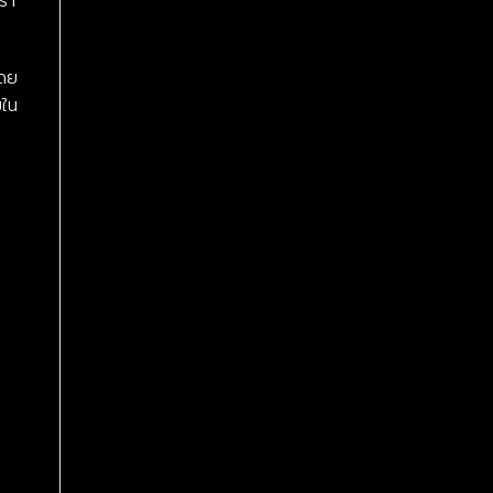
เรา
โดย
มใน