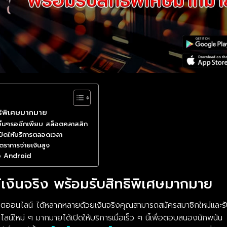
ทธิพิเศษมากมาย
อื่นๆรออีกเพียบ สล็อตคลาสสิก
ปิดให้บริการตลอดเวลา
ตราการจ่ายเงินสูง
ือ Android
้เงินจริง พร้อมรับสิทธิพิเศษมากมาย
็อตออนไลน์ ได้หลากหลายด้วยเงินจริงคุณสามารถสมัครสมาชิกใหม่และร
ลน์ใหม่ ๆ มากมายได้เปิดให้บริการเมื่อเร็ว ๆ นี้เพื่อตอบสนองนักพนัน