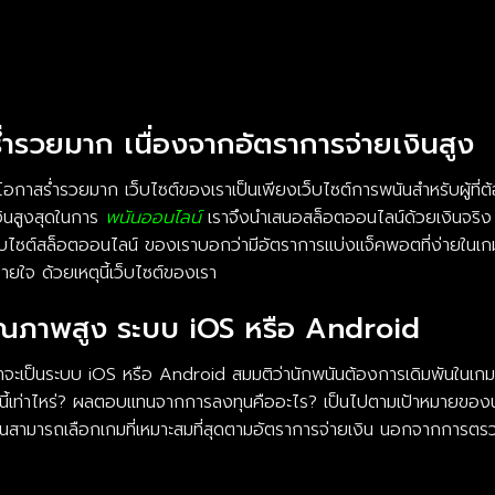
่ำรวยมาก เนื่องจากอัตราการจ่ายเงินสูง
กาสร่ำรวยมาก เว็บไซต์ของเราเป็นเพียงเว็บไซต์การพนันสำหรับผู้ที่ต
งินสูงสุดในการ
พนันออนไลน์
เราจึงนำเสนอสล็อตออนไลน์ด้วยเงินจริง
เว็บไซต์สล็อตออนไลน์ ของเราบอกว่ามีอัตราการแบ่งแจ็คพอตที่ง่ายในเกม
ยใจ ด้วยเหตุนี้เว็บไซต์ของเรา
ุณภาพสูง ระบบ iOS หรือ Android
าจะเป็นระบบ iOS หรือ Android สมมติว่านักพนันต้องการเดิมพันในเกมที
นี้เท่าไหร่? ผลตอบแทนจากการลงทุนคืออะไร? เป็นไปตามเป้าหมายของ
ันสามารถเลือกเกมที่เหมาะสมที่สุดตามอัตราการจ่ายเงิน นอกจากการตร