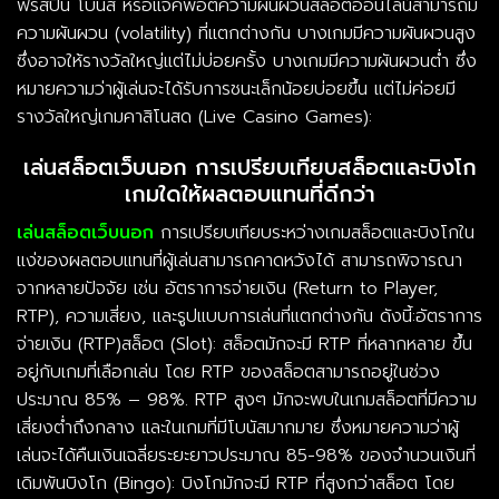
ฟรีสปิน โบนัส หรือแจ็คพอตความผันผวนสล็อตออนไลน์สามารถมี
ความผันผวน (volatility) ที่แตกต่างกัน บางเกมมีความผันผวนสูง
ซึ่งอาจให้รางวัลใหญ่แต่ไม่บ่อยครั้ง บางเกมมีความผันผวนต่ำ ซึ่ง
หมายความว่าผู้เล่นจะได้รับการชนะเล็กน้อยบ่อยขึ้น แต่ไม่ค่อยมี
รางวัลใหญ่เกมคาสิโนสด (Live Casino Games):
เล่นสล็อตเว็บนอก การเปรียบเทียบสล็อตและบิงโก
เกมใดให้ผลตอบแทนที่ดีกว่า
เล่นสล็อตเว็บนอก
การเปรียบเทียบระหว่างเกมสล็อตและบิงโกใน
แง่ของผลตอบแทนที่ผู้เล่นสามารถคาดหวังได้ สามารถพิจารณา
จากหลายปัจจัย เช่น อัตราการจ่ายเงิน (Return to Player,
RTP), ความเสี่ยง, และรูปแบบการเล่นที่แตกต่างกัน ดังนี้:อัตราการ
จ่ายเงิน (RTP)สล็อต (Slot): สล็อตมักจะมี RTP ที่หลากหลาย ขึ้น
อยู่กับเกมที่เลือกเล่น โดย RTP ของสล็อตสามารถอยู่ในช่วง
ประมาณ 85% – 98%. RTP สูงๆ มักจะพบในเกมสล็อตที่มีความ
เสี่ยงต่ำถึงกลาง และในเกมที่มีโบนัสมากมาย ซึ่งหมายความว่าผู้
เล่นจะได้คืนเงินเฉลี่ยระยะยาวประมาณ 85-98% ของจำนวนเงินที่
เดิมพันบิงโก (Bingo): บิงโกมักจะมี RTP ที่สูงกว่าสล็อต โดย