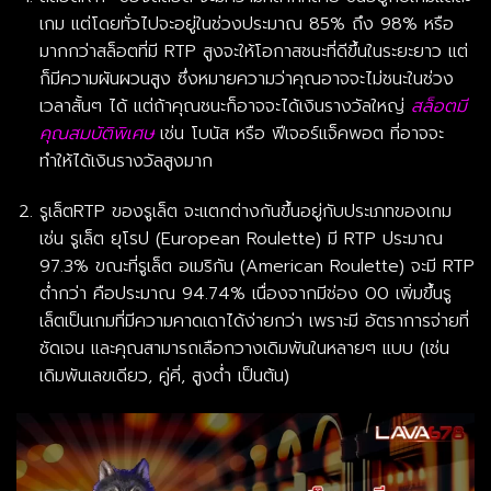
เกม แต่โดยทั่วไปจะอยู่ในช่วงประมาณ 85% ถึง 98% หรือ
มากกว่าสล็อตที่มี RTP สูงจะให้โอกาสชนะที่ดีขึ้นในระยะยาว แต่
ก็มีความผันผวนสูง ซึ่งหมายความว่าคุณอาจจะไม่ชนะในช่วง
เวลาสั้นๆ ได้ แต่ถ้าคุณชนะก็อาจจะได้เงินรางวัลใหญ่
สล็อตมี
คุณสมบัติพิเศษ
เช่น โบนัส หรือ ฟีเจอร์แจ็คพอต ที่อาจจะ
ทำให้ได้เงินรางวัลสูงมาก
รูเล็ตRTP ของรูเล็ต จะแตกต่างกันขึ้นอยู่กับประเภทของเกม
เช่น รูเล็ต ยุโรป (European Roulette) มี RTP ประมาณ
97.3% ขณะที่รูเล็ต อเมริกัน (American Roulette) จะมี RTP
ต่ำกว่า คือประมาณ 94.74% เนื่องจากมีช่อง 00 เพิ่มขึ้นรู
เล็ตเป็นเกมที่มีความคาดเดาได้ง่ายกว่า เพราะมี อัตราการจ่ายที่
ชัดเจน และคุณสามารถเลือกวางเดิมพันในหลายๆ แบบ (เช่น
เดิมพันเลขเดียว, คู่คี่, สูงต่ำ เป็นต้น)