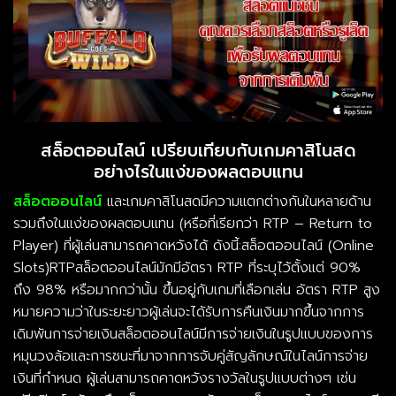
สล็อตออนไลน์ เปรียบเทียบกับเกมคาสิโนสด
อย่างไรในแง่ของผลตอบแทน
สล็อตออนไลน์
และเกมคาสิโนสดมีความแตกต่างกันในหลายด้าน
รวมถึงในแง่ของผลตอบแทน (หรือที่เรียกว่า RTP – Return to
Player) ที่ผู้เล่นสามารถคาดหวังได้ ดังนี้:สล็อตออนไลน์ (Online
Slots)RTPสล็อตออนไลน์มักมีอัตรา RTP ที่ระบุไว้ตั้งแต่ 90%
ถึง 98% หรือมากกว่านั้น ขึ้นอยู่กับเกมที่เลือกเล่น อัตรา RTP สูง
หมายความว่าในระยะยาวผู้เล่นจะได้รับการคืนเงินมากขึ้นจากการ
เดิมพันการจ่ายเงินสล็อตออนไลน์มีการจ่ายเงินในรูปแบบของการ
หมุนวงล้อและการชนะที่มาจากการจับคู่สัญลักษณ์ในไลน์การจ่าย
เงินที่กำหนด ผู้เล่นสามารถคาดหวังรางวัลในรูปแบบต่างๆ เช่น