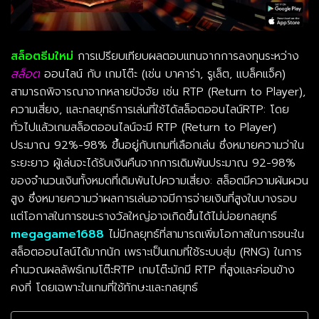
สล็อตธีมใหม่
การเปรียบเทียบผลตอบแทนจากการลงทุนระหว่าง
สล็อต
ออนไลน์ กับ เกมโต๊ะ (เช่น บาคาร่า, รูเล็ต, แบล็คแจ็ค)
สามารถพิจารณาจากหลายปัจจัย เช่น RTP (Return to Player),
ความเสี่ยง, และกลยุทธ์การเล่นที่ใช้ได้สล็อตออนไลน์RTP: โดย
ทั่วไปแล้วเกมสล็อตออนไลน์จะมี RTP (Return to Player)
ประมาณ 92%-98% ขึ้นอยู่กับเกมที่เลือกเล่น ซึ่งหมายความว่าใน
ระยะยาว ผู้เล่นจะได้รับเงินคืนจากการเดิมพันประมาณ 92-98%
ของจำนวนเงินทั้งหมดที่เดิมพันไปความเสี่ยง: สล็อตมีความผันผวน
สูง ซึ่งหมายความว่าผลการเล่นอาจมีการจ่ายเงินที่สูงในบางรอบ
แต่โอกาสในการชนะรางวัลใหญ่อาจเกิดขึ้นได้ไม่บ่อยกลยุทธ์
megagame1688
ไม่มีกลยุทธ์ที่สามารถเพิ่มโอกาสในการชนะใน
สล็อตออนไลน์ได้มากนัก เพราะเป็นเกมที่ใช้ระบบสุ่ม (RNG) ในการ
คำนวณผลลัพธ์เกมโต๊ะRTP เกมโต๊ะมักมี RTP ที่สูงและค่อนข้าง
คงที่ โดยเฉพาะในเกมที่ใช้ทักษะและกลยุทธ์