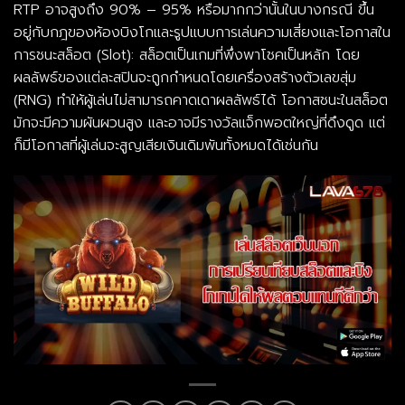
RTP อาจสูงถึง 90% – 95% หรือมากกว่านั้นในบางกรณี ขึ้น
อยู่กับกฎของห้องบิงโกและรูปแบบการเล่นความเสี่ยงและโอกาสใน
การชนะสล็อต (Slot): สล็อตเป็นเกมที่พึ่งพาโชคเป็นหลัก โดย
ผลลัพธ์ของแต่ละสปินจะถูกกำหนดโดยเครื่องสร้างตัวเลขสุ่ม
(RNG) ทำให้ผู้เล่นไม่สามารถคาดเดาผลลัพธ์ได้ โอกาสชนะในสล็อต
มักจะมีความผันผวนสูง และอาจมีรางวัลแจ็กพอตใหญ่ที่ดึงดูด แต่
ก็มีโอกาสที่ผู้เล่นจะสูญเสียเงินเดิมพันทั้งหมดได้เช่นกัน