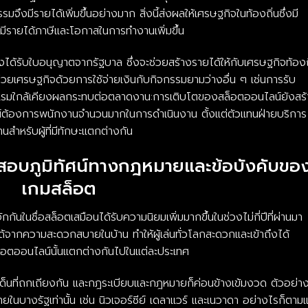
จึงมีรายได้เพิ่มขึ้นอย่างมาก สิ่งนี้ส่งผลให้เศรษฐกิจในท้องถิ่นซึ่งมี
โดยมีรายได้ภาษีและโอกาสในการทำงานเพิ่มขึ้น
้องได้รับใบอนุญาตจากรัฐบาล ซึ่งจะช่วยสร้างรายได้ให้กับเศรษฐกิจท้องถ
ช่วยเศรษฐกิจด้วยการใช้จ่ายเงินกับกิจกรรมยามว่างอื่น ๆ เช่นการรับ
โรงแรมใกล้เคียงผลกระทบต่อตลาดงาน:การเติบโตของสล็อตออนไลน์ยังสร
ต้องการพนักงานจำนวนมากในการดำเนินงาน ตั้งแต่ตัวแทนฝ่ายบริการ
ำหรับผู้ที่มีทักษะแตกต่างกัน
สอบภูมิทัศน์ทางกฎหมายและข้อบังคับขอ
เกมสล็อต
กกันในชื่อสล็อตเสมือนได้รับความนิยมเพิ่มมากขึ้นในช่วงไม่กี่ปีที่ผ่านมา
นได้จากความสะดวกสบายในบ้าน ทำให้ผู้เล่นทั่วโลกสะดวกและเข้าถึงได้
็อตออนไลน์นั้นแตกต่างกันไปในแต่ละประเทศ
็นที่ถกเถียงกัน และกฎระเบียบและกฎหมายก็ค่อนข้างเข้มงวด ตัวอย่า
นบางรัฐเท่านั้น เช่น นิวเจอร์ซีย์ เดลาแวร์ และเนวาดา อย่างไรก็ตามแ