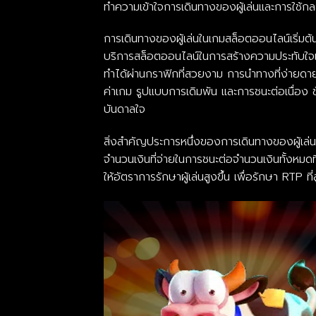
ทำความเข้าใจการเดินทางของผู้เล่นและการใช้กลยุ
การเดินทางของผู้เล่นในเกมสล็อตออนไลน์เริ่มต้นตั
บริการสล็อตออนไลน์ในการสร้างความประทับใจแรก
ทำได้ผ่านกราฟิกที่สวยงาม การนำทางที่ง่ายดาย และ
ค่าเกม รูปแบบการเดิมพัน และการชนะต่อเนื่อง ข้อม
บันดาลใจ
สิ่งสำคัญประการหนึ่งของการเดินทางของผู้เล่นค
จำนวนเงินที่จ่ายในการชนะต่อจำนวนเงินทั้งหมดที่
ให้อัตราการรักษาผู้เล่นสูงขึ้น เพื่อรักษา RTP ที