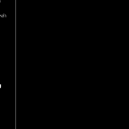
ม
หล่า
ม