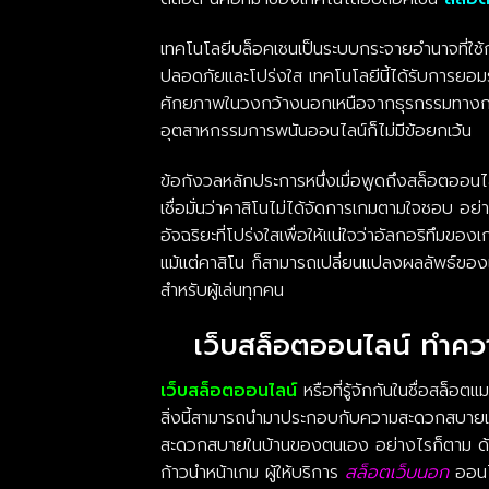
เทคโนโลยีบล็อคเชนเป็นระบบกระจายอำนาจที่ใช้การเ
ปลอดภัยและโปร่งใส เทคโนโลยีนี้ได้รับการยอมรับ
ศักยภาพในวงกว้างนอกเหนือจากธุรกรรมทางกา
อุตสาหกรรมการพนันออนไลน์ก็ไม่มีข้อยกเว้น
ข้อกังวลหลักประการหนึ่งเมื่อพูดถึงสล็อตออนไลน
เชื่อมั่นว่าคาสิโนไม่ได้จัดการเกมตามใจชอบ อ
อัจฉริยะที่โปร่งใสเพื่อให้แน่ใจว่าอัลกอริทึมข
แม้แต่คาสิโน ก็สามารถเปลี่ยนแปลงผลลัพธ์ของเกมไ
สำหรับผู้เล่นทุกคน
เว็บสล็อตออนไลน์ ทำควา
เว็บสล็อตออนไลน์
หรือที่รู้จักกันในชื่อสล็อ
สิ่งนี้สามารถนำมาประกอบกับความสะดวกสบายและ
สะดวกสบายในบ้านของตนเอง อย่างไรก็ตาม ด้วย
ก้าวนำหน้าเกม ผู้ให้บริการ
สล็อตเว็บนอก
ออนไล