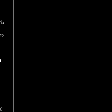
ิ่น
้าง
ง
ง
ม้