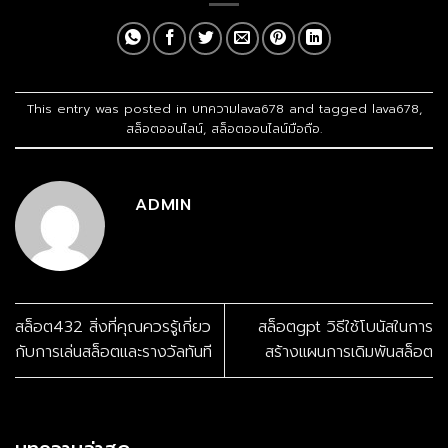
This entry was posted in
บทความlava678
and tagged
lava678
,
สล็อตออนไลน์
,
สล็อตออนไลน์มือถือ
.
ADMIN
สล็อต432 สิ่งที่คุณควรรู้เกี่ยว
สล็อตgpt วิธีใช้โบนัสในการ
กับการเล่นสล็อตและรางวัลทันที
สร้างแผนการเดิมพันสล็อต