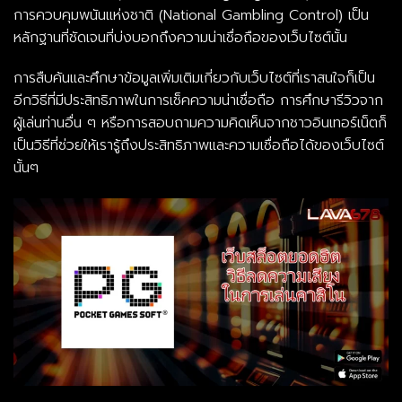
การควบคุมพนันแห่งชาติ (National Gambling Control) เป็น
หลักฐานที่ชัดเจนที่บ่งบอกถึงความน่าเชื่อถือของเว็บไซต์นั้น
การสืบค้นและศึกษาข้อมูลเพิ่มเติมเกี่ยวกับเว็บไซต์ที่เราสนใจก็เป็น
อีกวิธีที่มีประสิทธิภาพในการเช็คความน่าเชื่อถือ การศึกษารีวิวจาก
ผู้เล่นท่านอื่น ๆ หรือการสอบถามความคิดเห็นจากชาวอินเทอร์เน็ตก็
เป็นวิธีที่ช่วยให้เรารู้ถึงประสิทธิภาพและความเชื่อถือได้ของเว็บไซต์
นั้นๆ