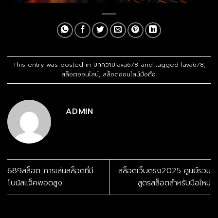
This entry was posted in
บทความlava678
and tagged
lava678
,
สล็อตออนไลน์
,
สล็อตออนไลน์มือถือ
.
ADMIN
689สล็อต การเล่นสล็อตที่มี
สล็อตเว็บตรง2025 ศูนย์รวม
โบนัสแจ็คพอตสูง
สูตรสล็อตสำหรับมือใหม่