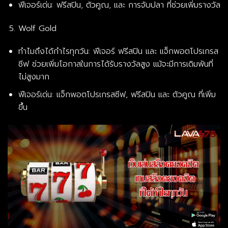
ฟีเจอร์เด่น: ฟรีสปิน, ตัวคูณ, และ การจับปลา ที่ช่วยเพิ่มรางวัล
Wolf Gold
ทำไมถึงได้กำไรทุกวัน: ฟีเจอร์ ฟรีสปิน และ แจ็กพอตโปรเกรส
ซีฟ ช่วยเพิ่มโอกาสในการได้รับรางวัลสูง แม้จะมีการเดิมพันที่
ไม่สูงมาก
ฟีเจอร์เด่น: แจ็กพอตโปรเกรสซีฟ, ฟรีสปิน และ ตัวคูณ ที่เพิ่ม
ขึ้น