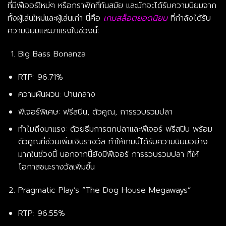
ที่มีฟีเจอร์ใหม่ๆ หรือกราฟิกที่ทันสมัย และมักจะได้รับความนิยมจาก
ทั้งผู้เล่นใหม่และผู้เล่นเก่า นี่คือ
เกมสล็อตยอดนิยม
ที่กำลังได้รับ
ความนิยมและมาแรงในช่วงนี้:
Big Bass Bonanza
RTP: 96.71%
ความผันผวน: ปานกลาง
ฟีเจอร์พิเศษ: ฟรีสปิน, ตัวคูณ, การรวบรวมปลา
ทำไมถึงมาแรง: ด้วยธีมการตกปลาและฟีเจอร์ ฟรีสปิน พร้อม
ตัวคูณที่ช่วยเพิ่มเงินรางวัล ทำให้เกมนี้ได้รับความนิยมอย่าง
มากในช่วงนี้ นอกจากนี้ยังมีฟีเจอร์ การรวบรวมปลา ที่ให้
โอกาสชนะรางวัลเพิ่มขึ้น
Pragmatic Play’s “The Dog House Megaways”
RTP: 96.55%