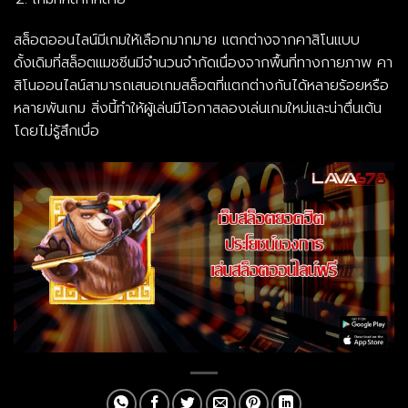
สล็อตออนไลน์มีเกมให้เลือกมากมาย แตกต่างจากคาสิโนแบบ
ดั้งเดิมที่สล็อตแมชชีนมีจำนวนจำกัดเนื่องจากพื้นที่ทางกายภาพ คา
สิโนออนไลน์สามารถเสนอเกมสล็อตที่แตกต่างกันได้หลายร้อยหรือ
หลายพันเกม สิ่งนี้ทำให้ผู้เล่นมีโอกาสลองเล่นเกมใหม่และน่าตื่นเต้น
โดยไม่รู้สึกเบื่อ