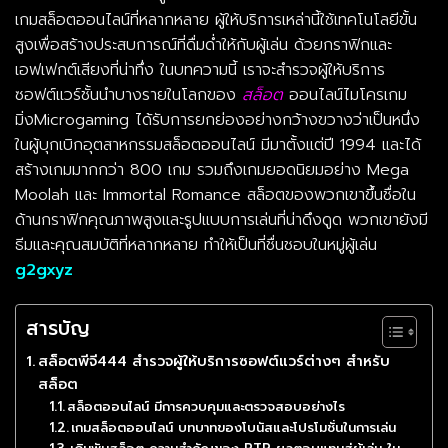
เกมสล็อตออนไลน์ที่หลากหลาย ผู้ให้บริการเหล่านี้ใช้เทคโนโลยีขั้น
สูงเพื่อสร้างประสบการณ์ที่ดื่มด่ำให้กับผู้เล่น ด้วยกราฟิกและ
เอฟเฟกต์เสียงที่น่าทึ่ง ในบทความนี้ เราจะสำรวจผู้ให้บริการ
ซอฟต์แวร์ชั้นนำบางรายในโลกของ
สล็อต
ออนไลน์ไมโครเกม
มิ่งMicrogaming ได้รับการยกย่องอย่างกว้างขวางว่าเป็นหนึ่ง
ในผู้บุกเบิกอุตสาหกรรมสล็อตออนไลน์ มีมาตั้งแต่ปี 1994 และได้
สร้างเกมมากกว่า 800 เกม รวมถึงเกมยอดนิยมอย่าง Mega
Moolah และ Immortal Romance สล็อตของพวกเขาขึ้นชื่อใน
ด้านกราฟิกคุณภาพสูงและรูปแบบการเล่นที่น่าดึงดูด พวกเขายังมี
ธีมและคุณสมบัติที่หลากหลาย ทำให้เป็นที่ชื่นชอบในหมู่ผู้เล่น
g2gxyz
สารบัญ
สล็อตพีจี444 สำรวจผู้ให้บริการซอฟต์แวร์ต่างๆ สำหรับ
สล็อต
สล็อตออนไลน์ มีการควบคุมและตรวจสอบอย่างไร
เกมสล็อตออนไลน์ บทบาทของโบนัสและโปรโมชั่นในการเล่น