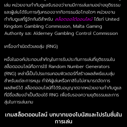
เล่น หน่วยงานกำกับดูแลรับรองว่าเกมมีการเล่นเกมอย่างยุติธรรม
และผู้เล่นได้รับการคุ้มครองจากกิจกรรมฉ้อโกงใดๆ หน่วยงาน
กำกับดูแลที่รู้จักกันดีสำหรับ
สล็อตออโต้ออนไลน์
ได้แก่ United
Kingdom Gambling Commission, Malta Gaming
Authority และ Alderney Gambling Control Commission
เครื่องกำเนิดตัวเลขสุ่ม (RNG)
หนึ่งในองค์ประกอบสำคัญในการรับประกันการเล่นที่ยุติธรรมใน
สล็อตออนไลน์คือการใช้ Random Number Generators
(RNG) เหล่านี้เป็นโปรแกรมคอมพิวเตอร์ที่สร้างผลลัพธ์แบบสุ่ม
สำหรับแต่ละการหมุน ทำให้ผู้เล่นหรือคาสิโนไม่สามารถจัดการ
ผลลัพธ์ได้ สล็อตออนไลน์ที่ได้รับอนุญาตจากหน่วยงานกำกับดูแล
ที่มีชื่อเสียงจำเป็นต้องใช้ RNG เพื่อรับรองความยุติธรรมและการ
สุ่มในการเล่นเกม
เกมสล็อตออนไลน์ บทบาทของโบนัสและโปรโมชั่นใน
การเล่น