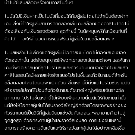
นำไปใช้เล่นสล็อตหรือเกมคาสิโนอื่นๆ
โบนัสไม่มีเงินฝากเป็นโบนัสที่มอบให้กับผู้เล่นโดยไม่จำเป็นต้องฝาก
เงิน สิ่งนี้ทำให้ผู้เล่นสามารถทดลองเล่นเกมสล็อตของคาสิโนโดยไม่
ต้องเสี่ยงกับเงินของตัวเอง สุดท้ายนี้ โบนัสหมุนฟรีก็เหมือนกับที่
คิดไว้ – จะให้จำนวนการหมุนฟรีแก่ผู้เล่นในเกมสล็อตเฉพาะ
โบนัสเหล่านี้ไม่เพียงแต่ให้ผู้เล่นมีโอกาสชนะโดยไม่ต้องใช้เงินของ
ตัวเองเท่านั้น แต่ยังอนุญาตให้พวกเขาลองเล่นเกมต่างๆ และค้นหา
เกมที่พวกเขาสนุกที่สุดโปรโมชั่นและทัวร์นาเมนต์นอกจากโบนัสแล้ว
คาสิโนออนไลน์หลายแห่งยังเสนอโปรโมชั่นและทัวร์นาเมนต์สำหรับ
สล็อตออนไลน์โดยเฉพาะอีกด้วย สิ่งเหล่านี้มีตั้งแต่โปรโมชั่นรายวัน
หรือรายสัปดาห์ไปจนถึงทัวร์นาเมนต์ขนาดใหญ่พร้อมเงินรางวัล
มากมาย โปรโมชั่นเหล่านี้ไม่เพียงเพิ่มความตื่นเต้นให้กับเกมเท่านั้น
แต่ยังให้โอกาสผู้เล่นได้รับรางวัลใหญ่อีกด้วยโดยเฉพาะอย่างยิ่ง
ทัวร์นาเมนต์เป็นวิธีที่ผู้เล่นนิยมแข่งขันกันเองและพยายามก้าวไปสู่
จุดสูงสุด ด้วยกระดานผู้นำและรางวัลเงินสด การแข่งขันเหล่านี้
สามารถสร้างความตื่นเต้นและให้รางวัลแก่ผู้เล่นได้อย่างเหลือเชื่อ