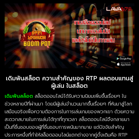
เดิมพันสล็อต ความสำคัญของ RTP ผลตอบแทนสู่
ผู้เล่น ในสล็อต
เดิมพันสล็อต
สล็อตออนไลน์ได้รับความนิยมเพิ่มขึ้นเรื่อยๆ ใน
ช่วงหลายปีที่ผ่านมา โดยมีผู้เล่นจำนวนมากขึ้นเรื่อยๆ ที่หันมาสู่โลก
เสมือนจริงเพื่อความต้องการในการเล่นเกมของพวกเขา ด้วยความ
สะดวกสบายในการเล่นได้ทุกที่ทุกเวลา สล็อตออนไลน์จึงกลายมา
เป็นที่ชื่นชอบของผู้ที่ชื่นชอบการพนันมากมาย แต่ปัจจัยสำคัญ
ประการหนึ่งที่ทำให้สล็อตออนไลน์แตกต่างจากคู่ดั้งเดิมคือ RTP