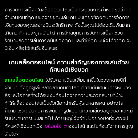
การจัดการแบ๊งค์ในสล็อตออนไลน์เป็นกระบวนการกำหนดขีดจำกัด
จำนวนเงินที่คุณยินดีจ่ายขณะเล่นเกม มันเกี่ยวข้องกับการจัดการ
เงินทุนของคุณอย่างมีประสิทธิภาพ ดังนั้นคุณไม่ต้องเดิมพันมาก
เกินกว่าที่คุณจะสูญเสียได้ การมีกลยุทธ์การจัดการแบ๊งค์ช่วย
รักษานิสัยการเล่นการพนันของคุณ และทำให้คุณมั่นใจได้ว่าคุณจะ
มีเงินเหลือไว้เล่นวันอื่นเสมอ
เกมสล็อตออนไลน์ ความสำคัญของการเล่นด้วย
ทัศนคติเชิงบวก
เกมสล็อตออนไลน์
ได้รับความนิยมเพิ่มมากขึ้นในช่วงหลายปีที่
ผ่านมา ดึงดูดผู้เล่นหลายล้านคนทั่วโลก ความตื่นเต้นในการหมุนวง
ล้อและโอกาสที่จะได้รับเงินก้อนโตจากความสะดวกสบายที่บ้าน
ทำให้สล็อตออนไลน์เป็นตัวเลือกสำหรับผู้เล่นหลายคน อย่างไร
ก็ตาม เช่นเดียวกับการพนันทุกรูปแบบ มีความเสี่ยงอยู่เสมอ และไม่
รับประกันการชนะเสมอไป ด้วยเหตุนี้จึงจำเป็นอย่างยิ่งที่จะต้องมี
ทัศนคติเชิงบวกเมื่อ
เล่นสล็อ ต
ออนไลน์ และไม่ท้อแท้จากการสูญ
เสียใดๆ