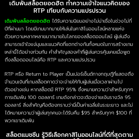
เดิมพันสล็อตยอดฮิต ทำความเข้าใจแนวคิดของ
RTP เทียบกับความแปรปรวน
เดิมพันสล็อตยอดฮิต
ได้รับความนิยมอย่างไม่น่าเชื่อในช่วงไม่กี่
ปีที่ผ่านมา โดยมีเกมมากมายให้เล่นในคาสิโนออนไลน์หลายแห่ง
ด้วยความหลากหลายมากมายในโลกของสล็อตออนไลน์ ผู้เล่นจึง
สามารถเข้าใจแง่มุมและแนวคิดที่แตกต่างกันทั้งหมดในการสร้างเกม
เหล่านี้ได้อย่างท่วมท้น คำสำคัญสองคำที่ผู้เล่นควรคุ้นเคยเมื่อพูด
ถึงสล็อตออนไลน์คือ RTP และความแปรปรวน
RTP หรือ Return to Player เป็นเปอร์เซ็นต์ทางทฤษฎีที่แสดงถึง
จำนวนเงินที่เกมสล็อตคาดว่าจะจ่ายให้กับผู้เล่นเมื่อเวลาผ่านไป
ตัวอย่างเช่น หากสล็อตมี RTP 95% ซึ่งหมายความว่าสำหรับทุกๆ
การเดิมพัน 100 ดอลลาร์ เกมดังกล่าวจะต้องจ่ายเงินรางวัล 95
ดอลลาร์ สิ่งสำคัญคือต้องทราบว่านี่เป็นค่าเฉลี่ยในระยะยาว และไม่
ได้หมายความว่าผู้เล่นทุกคนจะได้รับคืน $95 สำหรับทุกๆ $100 ที่
พวกเขาเดิมพัน
สล็อตแมชชีน รู้วิธีเลือกคาสิโนออนไลน์ที่ดีที่สุดตาม