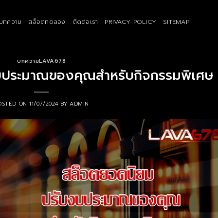
บทความ
สล็อตทดลอง
ติดต่อเรา
PRIVACY POLICY
SITEMAP
บทความLAVA678
บประมาณของคุณสำหรับกิจกรรมพิเศษ
OSTED ON
11/07/2024
BY
ADMIN