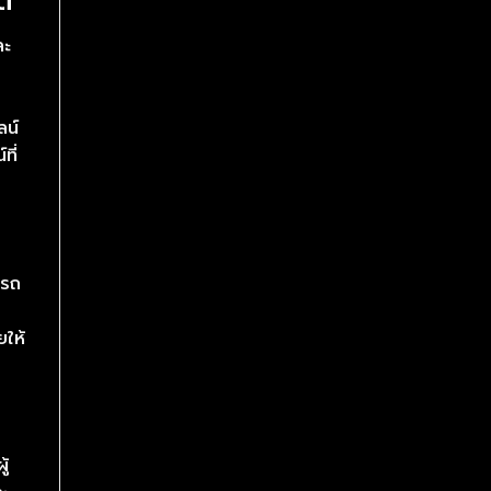
ต
ละ
ลน์
ที่
ารถ
ยให้
ู้