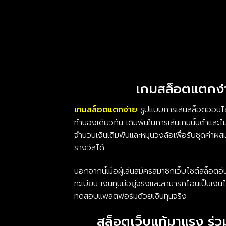
เกมสล็อตแตกง่า
เกมสล็อตแตกง่าย
รูปแบบการเล่นสล็อตออนไลน
ทำนองเดียวกัน เดิมพันในการเล่นเกมนั้นต่ำและไม
จำนวนเงินเดิมพันและหมุนวงล้อเพื่อรับชุดค่าผสม
รางวัลได้
นอกจากนี้เมื่อผู้เล่นสมัครสมาชิกเว็บไซต์สล็อตอ
ทะเบียน เงินทุนมีอยู่จริงและสามารถโอนเป็นเงินได้
ทดสอบแพลตฟอร์มด้วยเงินทุนจริง
สล็อตเว็บแท้มาแรง ร่ว