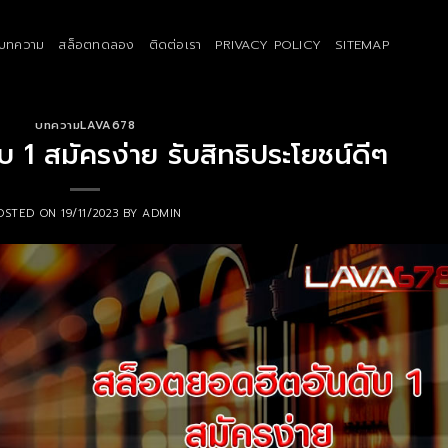
บทความ
สล็อตทดลอง
ติดต่อเรา
PRIVACY POLICY
SITEMAP
บทความLAVA678
 1 สมัครง่าย รับสิทธิประโยชน์ดีๆ
OSTED ON
19/11/2023
BY
ADMIN