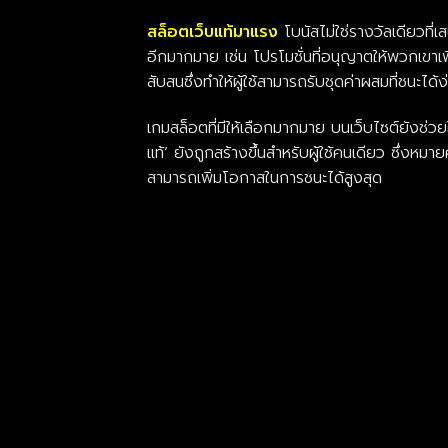
สล็อตเว็บแท้มาแรง
โบนัสไม่ใช่รางวัลเดียวที่
อีกมากมาย เช่น โปรโมชั่นที่อนุญาตให้พวกเขาเพิ่ม
สับสนซึ่งทำให้ผู้ใช้สามารถรับชุดค่าผสมที่ชนะได้ง
เกมสล็อตที่มีให้เลือกมากมาย บนเว็บไซต์ยังช่
แท้’ ยังถูกสร้างขึ้นสำหรับผู้ใช้คนเดียว ซึ่งหมา
สามารถเพิ่มโอกาสในการชนะได้สูงสุด