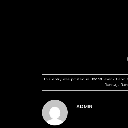
This entry was posted in
บทความlava678
and 
เว็บตรง
,
สล็อต
ADMIN