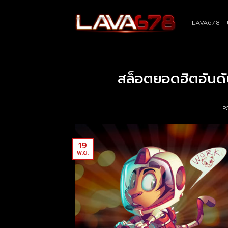
Skip
to
LAVA678
content
สล็อตยอดฮิตอันดับ
P
19
พ.ย.