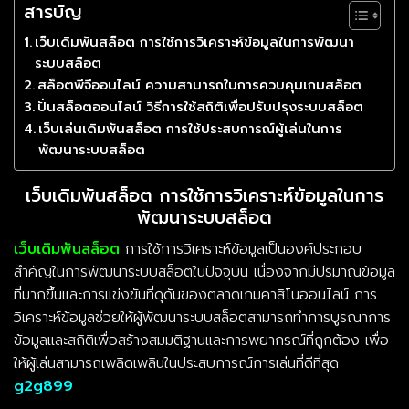
สารบัญ
เว็บเดิมพันสล็อต การใช้การวิเคราะห์ข้อมูลในการพัฒนา
ระบบสล็อต
สล็อตพีจีออนไลน์ ความสามารถในการควบคุมเกมสล็อต
ปั่นสล็อตออนไลน์ วิธีการใช้สถิติเพื่อปรับปรุงระบบสล็อต
เว็บเล่นเดิมพันสล็อต การใช้ประสบการณ์ผู้เล่นในการ
พัฒนาระบบสล็อต
เว็บเดิมพันสล็อต การใช้การวิเคราะห์ข้อมูลในการ
พัฒนาระบบสล็อต
เว็บเดิมพันสล็อต
การใช้การวิเคราะห์ข้อมูลเป็นองค์ประกอบ
สำคัญในการพัฒนาระบบสล็อตในปัจจุบัน เนื่องจากมีปริมาณข้อมูล
ที่มากขึ้นและการแข่งขันที่ดุดันของตลาดเกมคาสิโนออนไลน์ การ
วิเคราะห์ข้อมูลช่วยให้ผู้พัฒนาระบบสล็อตสามารถทำการบูรณาการ
ข้อมูลและสถิติเพื่อสร้างสมมติฐานและการพยากรณ์ที่ถูกต้อง เพื่อ
ให้ผู้เล่นสามารถเพลิดเพลินในประสบการณ์การเล่นที่ดีที่สุด
g2g899