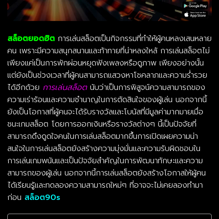
สล็อตยอดฮิต
การเล่นสล็อตเป็นกิจกรรมที่ทำให้ผู้คนหลงเสนหลาย
คน เพราะมีความสนุกสนานและท้าทายที่น่าหลงใหล้ การเล่นสล็อตไม่
เพียงแค่เป็นการพักผ่อนหยุดฟังเพลงหรือดูภาพ เพียงอย่างนั้น
แต่ยังเป็นช่วงเวลาที่ผู้คนสามารถแสวงหาโชคลาภและความร่ำรวย
ได้อีกด้วย
การเล่นสล็อต
นับว่าเป็นการพิสูจน์ความสามารถของ
ความเร่าร้อนและความชำนาญในการตัดสินใจของผู้เล่น นอกจากนี้
ยังเป็นโอกาสที่ผู้คนจะได้รับรางวัลและโบนัสที่มีมูลค่ามากมายเมื่อ
ชนะเกมสล็อต โดยการออกเงินหรือรางวัลต่างๆ นี้เป็นปัจจัยที่
สามารถดึงดูดใจคนในการเล่นสล็อตมากขึ้นการเปิดเผยความน่า
สนใจในการเล่นสล็อตยังสร้างความมุ่งมั่นและความรับผิดชอบใน
การเล่นเกมพนันและเป็นปัจจัยสำคัญในการพัฒนาทักษะและความ
สามารถของผู้เล่น นอกจากนี้การเล่นสล็อตยังสร้างโอกาสให้ผู้คน
ได้เรียนรู้และทดลองความสามารถใหม่ๆ ที่อาจจะไม่เคยลองทำมา
ก่อน
สล็อต90s