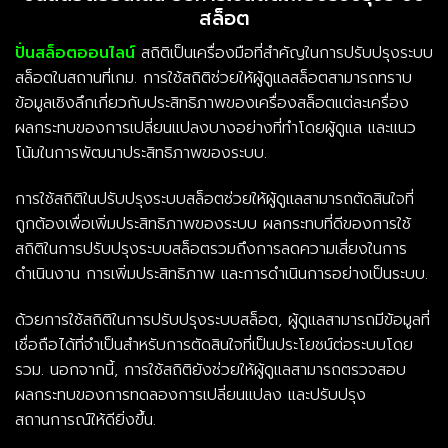
สล็อต
ปั่นสล็อตออนไลน์
สถิติเป็นเครื่องมือที่สำคัญในการปรับปรุงระบบ
สล็อตในสถานที่เกม. การใช้สถิติช่วยให้ผู้ดูแลสล็อตสามารถทราบ
ข้อมูลเชิงลึกเกี่ยวกับประสิทธิภาพของเครื่องสล็อตแต่ละเครื่อง
ผลกระทบของการเปลี่ยนแปลงบางอย่างที่ทำโดยผู้ดูแล และแนว
โน้มในการพัฒนาประสิทธิภาพของระบบ.
การใช้สถิติในปรับปรุงระบบสล็อตช่วยให้ผู้ดูแลสามารถตัดสินใจที่
ถูกต้องเพื่อเพิ่มประสิทธิภาพของระบบ ผลกระทบที่ดีของการใช้
สถิติในการปรับปรุงระบบสล็อตรวมถึงการลดความเสี่ยงในการ
ดำเนินงาน การเพิ่มประสิทธิภาพ และการดำเนินการอย่างเป็นระบบ.
ด้วยการใช้สถิติในการปรับปรุงระบบสล็อต, ผู้ดูแลสามารถมีข้อมูลที่
เชื่อถือได้ที่จำเป็นสำหรับการตัดสินใจที่เป็นประโยชน์ต่อระบบโดย
รวม. นอกจากนี้, การใช้สถิติยังช่วยให้ผู้ดูแลสามารถตรวจสอบ
ผลกระทบของการทดลองการเปลี่ยนแปลง และปรับปรุง
สถานการณ์ให้ดียิ่งขึ้น.