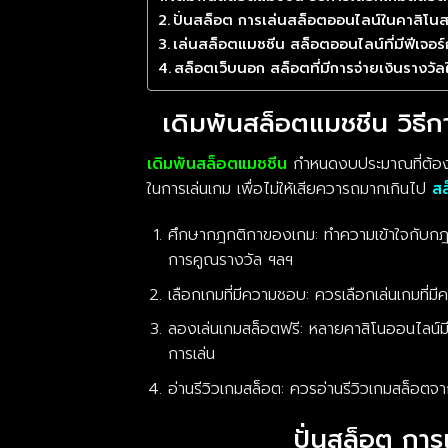
ปั่นสล็อต การเล่นสล็อตออนไลน์ในคาสิโน
เล่นสล็อตแมชชีน สล็อตออนไลน์ที่มีฟีเจอร์
สล็อตเว็บนอก สล็อตที่มีการจ่ายเงินรางวัลให
เดิมพันสล็อตแมชชีน วิธี
เดิมพันสล็อตแมชชีน
กำหนดงบประมาณที่ต้องกา
ในการเล่นเกม เพื่อไม่ให้เสียควารถมากเกินไป
ส
ศึกษากฎกติกาของเกม: ทำความเข้าใจกับ
การคูณรางวัล ฯลฯ
เลือกเกมที่มีความชอบ: ควรเลือกเล่นเกมที่มี
ลองเล่นเกมสล็อตฟรี: หลายคาสิโนออนไลน์มีเก
การเล่น
อ่านรีวิวเกมสล็อต: ควรอ่านรีวิวเกมสล็อตจากผู้เ
ปั่นสล็อต กา