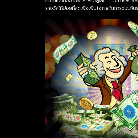
ความเป็นมืออาชีพ สำหรับผู้เล่นที่ต้องการสร้าง
รางวัลให้บ่อยที่สุดเพื่อเพิ่มโอกาสในการชนะเงิ