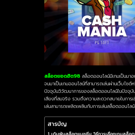
สล็อตยอดฮิต98
สล็อตออนไลน์มีเกมเป็นมาอ
จนมาเป็นเกมออนไลน์ที่สามารถเล่นผ่านเว็บไซต์
ปัจจุบันวิวัฒนาการของสล็อตออนไลน์ในปัจจุบั
เสียงที่สมจริง รวมถึงความสะดวกสบายในการเข้าถึง
เล่นสามารถเพลิดเพลินกับการเล่นสล็อตออนไล
สารบัญ
เดิมพันสล็อตแมชชีน วิธีการเลือกเกมสล็อ