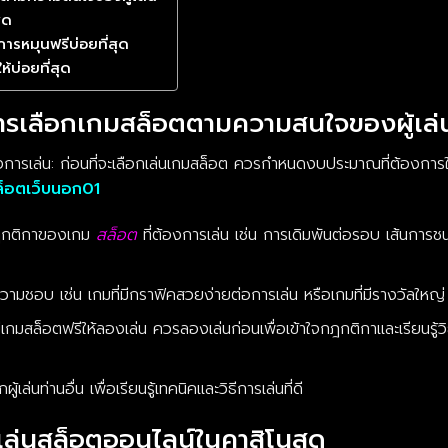
สด
การหมุนฟรีบ่อยที่สุด
้บ่อยที่สุด
การเลือกเกมสล็อตตามความสนใจของผู้เล่
รเล่น: ก่อนที่จะเลือกเล่นเกมสล็อต ควรกำหนดงบประมาณที่ต้องการใ
ล็อตเว็บนอก01
กฎกติกาของเกม
สล็อต
ที่ต้องการเล่น เช่น การเดิมพันต่อรอบ เส้นการช
ความชอบ เช่น เกมที่มีกราฟิคสวยง่ายต่อการเล่น หรือเกมที่มีรางวัลใหญ่
มสล็อตฟรีให้ลองเล่น ควรลองเล่นก่อนเพื่อเข้าใจกฎกติกาและเรียนรู้วิ
ล่นท่านอื่น เพื่อเรียนรู้เทคนิคและวิธีการเล่นที่ดี
รเล่นสล็อตออนไลน์ในคาสิโนสด