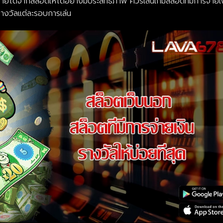
รายได้จากสล็อตให้ได้อย่างมีประสิทธิภาพ ควรเล่นเกมสล็อตที่มีการจ่ายเ
นรางวัลแต่ละรอบการเล่น