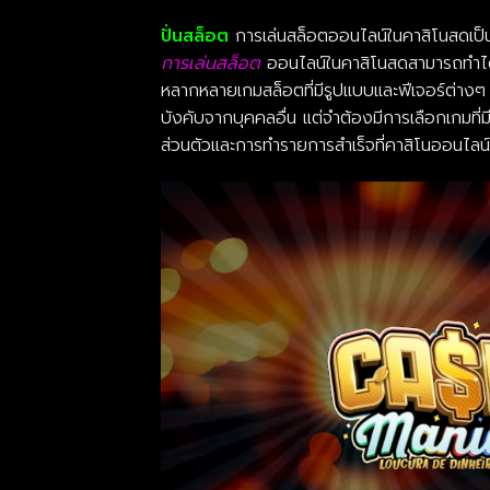
ปั่นสล็อต
การเล่นสล็อตออนไลน์ในคาสิโนสดเป็นกา
การเล่นสล็อต
ออนไลน์ในคาสิโนสดสามารถทำได้ทุ
หลากหลายเกมสล็อตที่มีรูปแบบและฟีเจอร์ต่างๆ
บังคับจากบุคคลอื่น แต่จำต้องมีการเลือกเกมที่
ส่วนตัวและการทำรายการสำเร็จที่คาสิโนออนไลน์