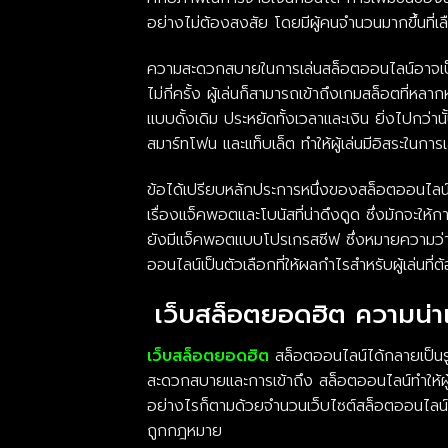
อย่างไม่ต้องสงสัย โดยมีผู้คนจำนวนมากขึ้นท
ความสะดวกสบายในการเล่นสล็อตออนไลน์อาจเป็น
ไม่กี่ครั้ง ผู้เล่นก็สามารถเข้าถึงเกมสล็อตที่ห
แบบดั้งเดิม ประหยัดทั้งเวลาและเงิน ยิ่งไปกว่
สมาร์ทโฟน และแท็บเล็ต ทำให้ผู้เล่นมีอิสระในการเล
ข้อได้เปรียบหลักประการหนึ่งของสล็อตออนไลน์ค
เรื่องแจ็คพอตและโบนัสที่น่าดึงดูด ซึ่งมักจะให
ยังมีแจ็คพอตแบบโปรเกรสซีฟ ซึ่งหมายความว่าจำน
ออนไลน์เป็นตัวเลือกที่ให้ผลกำไรสำหรับผู้เล่นที
เว็บสล็อตยอดฮิต ความน่
เว็บสล็อตยอดฮิต
สล็อตออนไลน์ได้กลายเป็นร
สะดวกสบายและการเข้าถึง สล็อตออนไลน์ทำให้ผ
อย่างไรก็ตามด้วยจำนวนเว็บไซต์สล็อตออนไลน์ที่เพิ่
ถูกกฎหมาย