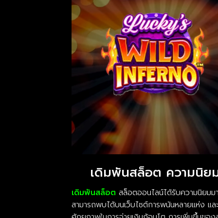
เดิมพันสล็อต ความนิย
เดิมพันสล็อต
สล็อตออนไลน์ได้รับความนิยมมากขึ้
สามารถพบได้บนเว็บไซต์การพนันหลายแห่ง และก
ศักยภาพในการจ่ายเงินก้อนโต การเพิ่มขึ้นขอ