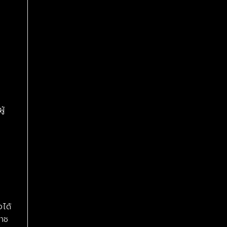
ู้
อได้
ราช