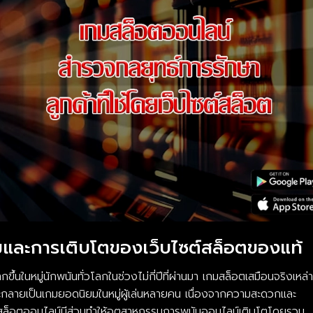
มและการเติบโตของเว็บไซต์สล็อตของแท้
นในหมู่นักพนันทั่วโลกในช่วงไม่กี่ปีที่ผ่านมา เกมสล็อตเสมือนจริงเหล่าน
ลายเป็นเกมยอดนิยมในหมู่ผู้เล่นหลายคน เนื่องจากความสะดวกและ
งสล็อตออนไลน์มีส่วนทำให้อุตสาหกรรมการพนันออนไลน์เติบโตโดยรวม