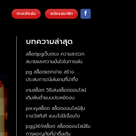
ทางเข้าเล่น
สมัครสมาชิก
บทความล่าสุด
สล็อตpgเว็บตรง ความสะดวก
สบายและความมั่นใจในการเล่น
pg สล็อตแตกง่าย สร้าง
ประสบการณ์เล่นเกมที่น่าทึ่ง
เกมสล็อต วิธีเล่นสล็อตออนไลน์
เดิมพันต่ำแบบประหยัดงบ
pixxyสล็อต สล็อตออนไลน์ลุ้น
รางวัลทันที แบบไม่มีเงื่อนไข
pgg369สล็อต สล็อตออนไลน์ธีม
การผจญภัยที่น่าตื่นเต้น