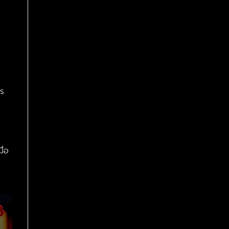
าร
ื่อ