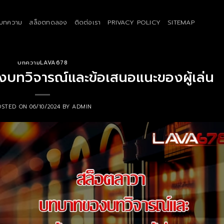
บทความ
สล็อตทดลอง
ติดต่อเรา
PRIVACY POLICY
SITEMAP
บทความLAVA678
บทวิจารณ์และข้อเสนอแนะของผู้เล่น
OSTED ON
06/10/2024
BY
ADMIN