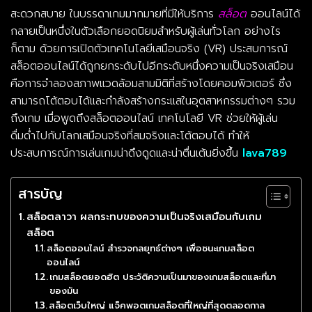
สะดวกสบาย ในบรรดาเกมมากมายที่มีให้บริการ
สล็อต
ออนไลน์ได้
กลายเป็นหนึ่งในตัวเลือกยอดนิยมสำหรับผู้เล่นทั่วโลก อย่างไร
ก็ตาม ด้วยการเปิดตัวเทคโนโลยีเสมือนจริง (VR) ประสบการณ์
สล็อตออนไลน์ได้ถูกยกระดับไปอีกระดับหนึ่งความเป็นจริงเสมือน
คือการจำลองสภาพแวดล้อมสามมิติที่สร้างโดยคอมพิวเตอร์ ซึ่ง
สามารถโต้ตอบได้และกำลังสร้างกระแสในอุตสาหกรรมต่างๆ รวม
ถึงเกม เมื่อพูดถึงสล็อตออนไลน์ เทคโนโลยี VR ช่วยให้ผู้เล่น
ดื่มด่ำไปกับโลกเสมือนจริงที่สมจริงและโต้ตอบได้ ทำให้
ประสบการณ์การเล่นเกมน่าดึงดูดและน่าตื่นเต้นยิ่งขึ้น
lava789
สารบัญ
สล็อตลาวา ผลกระทบของความเป็นจริงเสมือนกับเกม
สล็อต
สล็อตออนไลน์ สำรวจกลยุทธ์ต่างๆ เพื่อชนะเกมสล็อต
ออนไลน์
เกมสล็อตยอดฮิต ประวัติความเป็นมาของเกมสล็อตและที่มา
ของมัน
สล็อตเว็บใหญ่ แจ็คพอตเกมสล็อตที่ใหญ่ที่สุดตลอดกาล