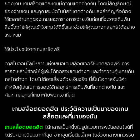
ของเกม เกมสล็อตแต่ละเกมมีความแตกต่างกัน โดยมีสัญลักษณ์
ช่องจ่ายเงิน และคุณสมบัติโบนัสที่แตกต่างกัน สิ่งสำคัญคือต้อง
ใช้เวลาอ่านกฎของเกมและตารางการจ่ายเงินก่อนที่จะวางเดิมพัน
สิ่งนี้จะทำให้คุณเข้าใจเกมได้ดีขึ้นและช่วยให้คุณวางกลยุทธ์ได้อย่าง
เหมาะสม
ใช้ประโยชน์จากเกมสาธิตฟรี
คาสิโนออนไลน์หลายแห่งเสนอเกมสล็อตเวอร์ชั่นทดลองฟรี การ
สาธิตเหล่านี้ช่วยให้ผู้เล่นได้ทดสอบเกมต่างๆ และทำความคุ้นเคยกับ
กลไกต่างๆ โดยไม่ต้องเสี่ยงด้วยเงินจริง นี่เป็นโอกาสอันมีค่า
สำหรับผู้เล่นในการลองใช้กลยุทธ์การเดิมพันที่แตกต่างกัน และ
ค้นหากลยุทธ์ที่เหมาะกับพวกเขาที่สุด
เกมสล็อตยอดฮิต ประวัติความเป็นมาของเกม
สล็อตและที่มาของมัน
เกมสล็อตยอดฮิต
ได้กลายเป็นหนึ่งในรูปแบบการพนันออนไลน์ที่
ได้รับความนิยมมากที่สุด จากจุดเริ่มต้นเล็กๆ ในช่วงกลางทศวรรษ