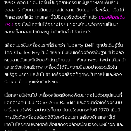
1990 พวกเขาเติบโตขึ้นเป็นอุตสาหกรรมที่มีมูลค่าหลายพันล้าน
ดอลลาร์ ด้วยความนิยมอย่างล้นหลาม จึงไม่ยากที่จะเชื่อว่าเมื่อไม่
กี่ทศวรรษที่แล้ว เกมเหล่านี้ไม่มีอยู่จริงด้วยซ้ำ แล้ว
เกมสล็อตเว็บ
ตรง
ออนไลน์เกิดขึ้นได้อย่างไร? มาเจาะลึกประวัติความเป็นมา
ของสล็อตออนไลน์และดูว่ามันเกิดขึ้นได้อย่างไร
สล็อตแมชชีนเครื่องแรกที่เรียกว่า “Liberty Bell” ถูกประดิษฐ์ขึ้น
โดย Charles Fey ในปี 1895 มันเป็นเครื่องจักรพื้นฐานที่มีวงล้อ
หมุนสามอันและมีเพียงห้าสัญลักษณ์ – หัวใจ เพชร โพดำ เกือกม้า
และระฆังแห่งเสรีภาพ เครื่องนี้ได้รับความนิยมอย่างรวดเร็วใน
สหรัฐอเมริกา และในไม่ช้า เครื่องสล็อตก็ถูกพบในคาสิโนและห้อง
รับแขกเกือบทุกแห่งทั่วประเทศ
เมื่อหลายปีผ่านไป เครื่องสล็อตยังคงพัฒนาต่อไปด้วยรูปแบบที่
แตกต่างกัน เช่น “One-Arm Bandit” และต่อมาคือเครื่องระบบ
เครื่องกลไฟฟ้า อย่างไรก็ตาม มันไม่ใช่จนกระทั่งปี 1970 เมื่อมี
การเปิดตัวเครื่องสล็อตวิดีโอเครื่องแรก เครื่องจักรเหล่านี้ใช้
เทคโนโลยีคอมพิวเตอร์เพื่อแสดงวงล้อเสมือนจริงบนหน้าจอ และ