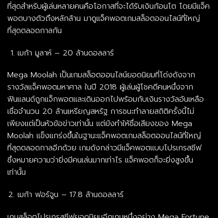
ที่สุดสำหรับผู้เล่นหลายคนคือโอกาสที่จะได้รับเงินก้อนโต โดยมีแจ็ค
พอตบางตัวถึงหลักล้าน มาดูแจ็คพอตเกมสล็อตออนไลน์ที่ใหญ่
ที่สุดตลอดกาลกัน
เมก้า มูลาห์ – 20 ล้านดอลลาร์
Mega Moolah เป็นเกมสล็อตออนไลน์ยอดนิยมที่โด่งดังจาก
รางวัลแจ็คพอตมหาศาล ในปี 2018 ผู้เล่นผู้โชคดีคนหนึ่งจาก
ฟินแลนด์ถูกแจ็กพอตและเดินออกไปพร้อมกับเงินรางวัลอันเหลือ
เชื่อจำนวน 20 ล้านเหรียญสหรัฐ การชนะทำลายสถิติครั้งนี้ไม่
เพียงแต่เป็นหัวข้อข่าวเท่านั้น แต่ยังทำให้ชื่อเสียงของ Mega
Moolah แข็งแกร่งขึ้นในฐานะแจ็คพอตเกมสล็อตออนไลน์ที่ใหญ่
ที่สุดตลอดกาลอีกด้วย เกมดังกล่าวมีแจ็คพอตแบบโปรเกรสซีฟ
ซึ่งหมายความว่ายิ่งมีคนเล่นมากเท่าไร แจ็คพอตก็จะยิ่งสูงขึ้น
เท่านั้น
เมก้า ฟอร์จูน – 17.8 ล้านดอลลาร์
เกมสล็อตโปรเกรสซีฟยอดนิยมอีกเกมหนึ่งอย่าง Mega Fortune