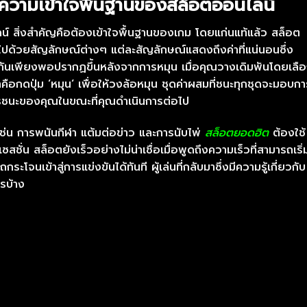
ความเข้าใจพื้นฐานของสล็อตออนไลน์
ลน์ สิ่งสำคัญคือต้องเข้าใจพื้นฐานของเกม โดยแก่นแท้แล้ว สล็อต
ปด้วยสัญลักษณ์ต่างๆ แต่ละสัญลักษณ์แสดงถึงค่าที่แน่นอนซึ่ง
กันเพียงพอปรากฏขึ้นหลังจากการหมุน เมื่อคุณวางเดิมพันโดยเลื
ำคือกดปุ่ม
‘
หมุน
‘
เพื่อให้วงล้อหมุน ชุดค่าผสมที่ชนะทุกชุดจะมอบกา
การชนะของคุณในขณะที่คุณดำเนินการต่อไป
 เช่น การพนันกีฬา แต้มต่อข่าว และการนับไพ่
สล็อตยอดฮิต
ต้องใช้
ชั่น สล็อตยังเร็วอย่างไม่น่าเชื่อเมื่อพูดถึงความเร็วที่สามารถเริ่
รถกระโจนเข้าสู่การแข่งขันได้ทันที ผู้เล่นที่กลับมาซึ่งมีความรู้เกี่ยวกับ
ไรบ้าง