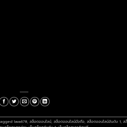
tagged
lava678
,
สล็อตออนไลน์
,
สล็อตออนไลน์มือถือ
,
สล็อตออนไลน์อันดับ 1
,
สล