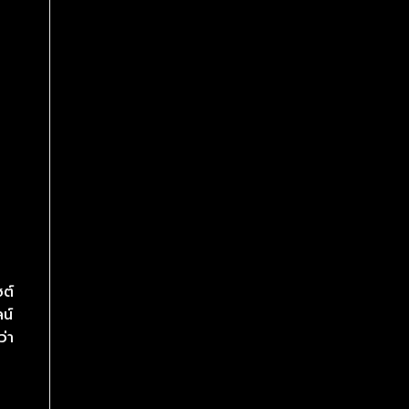
ซต์
น์
่า