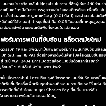
บเกมนำเราย้อนกลับไปสู่กรุงโรมโบราณ ที่ซึ่งผู้เล่นจะได้มีส่วนร่
โชคเป็นเครื่องมือในการบรรลุความสำเร็จและเกียรติยศ เพื่อเริ่มเล่
การตั้งค่าสองแบบ: มูลค่าเหรียญ (
0.01
ถึง
1)
และจำนวนไลน์เดิมพ
ึ่งไลน์ที่ใช้งานอยู่ ค่าหมุนขั้นต่ำคือ
0.05
ในขณะที่ค่าหมุนสูงสุดอยู่
่งผลต่อผลลัพธ์ตามยอดเดิมพันทั้งหมดในแต่ละรอบ
อร์มการพนันที่ซับซ้อน สล็อตสมัยใหม่
ศตวรรษที่
19
และได้พัฒนาเป็นแพลตฟอร์มการพนันที่ซับซ้อนที่เล่น
ไปที่
Sittman & Pitt
ซึ่งสร้างสารตั้งต้นสำหรับสล็อตแมชชีนสมัย
ยู่ ในปี พ.ศ.
2434
มีการเปิดตัวสล็อตแมชชีนตัวแรกที่เรียกว่า
ญลักษณ์
5
อัน
ได้แก่ หัวใจ เพชร โพดำ
นั้น
เมื่อเวลาผ่านไป การปรับปรุงก็มีการออกแบบที่ซับซ้อนมากขึ้นแ
็เพิ่มขึ้นอีกครั้งเพื่อเพิ่มชุดค่าผสมที่จะชนะ รวมถึงเชอร์รี่ แท่ง ส้
ารถเกิดขึ้นได้ ต้องขอบคุณ
Charles Fey
ที่เปลี่ยนเวอร์ชัน
ใช้งานง่ายกว่าพร้อมไอคอนผลไม้อยู่