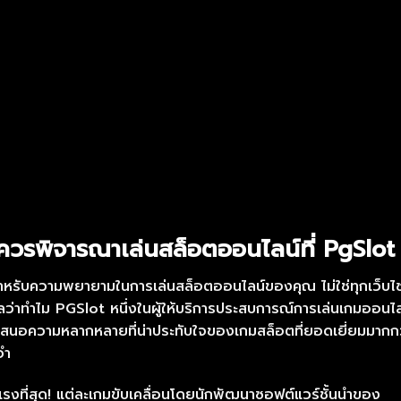
วรพิจารณาเล่นสล็อตออนไลน์ที่ PgSlot
สมสำหรับความพยายามในการเล่นสล็อตออนไลน์ของคุณ ไม่ใช่ทุกเว็บไ
ุผลว่าทำไม
PGSlot
หนึ่งในผู้ให้บริการประสบการณ์การเล่นเกมออนไล
เสนอความหลากหลายที่น่าประทับใจของเกมสล็อตที่ยอดเยี่ยมมากกว
จำ
แรงที่สุด! แต่ละเกมขับเคลื่อนโดยนักพัฒนาซอฟต์แวร์ชั้นนำของ