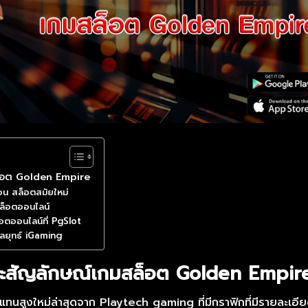
ล็อต Golden Empire
อน สล็อตสมัยใหม่
สล็อตออนไลน์
อตออนไลน์ที่ PgSlot
้กลยุทธ์ iGaming
นและสัญลักษณ์เกมสล็อต Golden Empir
บแทนสูงใหม่ล่าสุดจาก
Playtech gaming
ที่มีกราฟิกที่มีรายละเอี