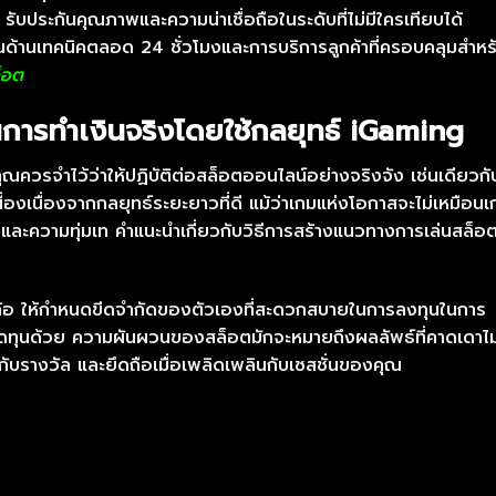
บประกันคุณภาพและความน่าเชื่อถือในระดับที่ไม่มีใครเทียบได้
นด้านเทคนิคตลอด 24 ชั่วโมงและการบริการลูกค้าที่ครอบคลุมสำหร
็อต
ในการทำเงินจริงโดยใช้กลยุทธ์ iGaming
คุณควรจำไว้ว่าให้ปฏิบัติต่อสล็อตออนไลน์อย่างจริงจัง เช่นเดียวกั
นื่องเนื่องจากกลยุทธ์ระยะยาวที่ดี แม้ว่าเกมแห่งโอกาสจะไม่เหมือนเ
กและความทุ่มเท คำแนะนำเกี่ยวกับวิธีการสร้างแนวทางการเล่นสล็อ
ล้อ ให้กำหนดขีดจำกัดของตัวเองที่สะดวกสบายในการลงทุนในการ
าดทุนด้วย ความผันผวนของสล็อตมักจะหมายถึงผลลัพธ์ที่คาดเดาไม่
กับรางวัล และยึดถือเมื่อเพลิดเพลินกับเซสชั่นของคุณ