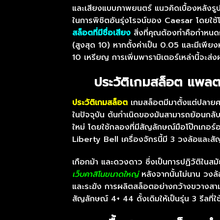
และเสียงแบบภาพยนตร์ แนวคิดเบื้องหลังรูปแบ
ในการพิชิตอันรุ่งโรจน์ของ
Caesar
โดยใช้
สล็อตที่มีชื่อเสียง
สิ่งที่คุณต้องทำคือกำหนด
(สูงสุด
10)
หากตั้งค่าเป็น
0.05
และมีเพียงหน
10
เหรียญ การเพิ่มพารามิเตอร์เหล่านี้จะส
ประวัติเกมสล็อต แพลตฟ
ประวัติเกมสล็อต
เกมสล็อตมีมาตั้งแต่ปลาย
ในปัจจุบัน ต้นกำเนิดของมันสามารถย้อนกลับ
ใหม่ โดยใช้กลองที่มีสัญลักษณ์มือโป๊กเกอร์อ
Liberty Bell
เครื่องจักรนี้มี
3
วงล้อและสั
เกือกม้า และดวงดาว ซึ่งเป็นการปฏิวัติในสมัย
เว็บคาสิโนขนาดใหญ่
หลังจากนั้นไม่นาน วงล้อก
และระฆัง การผลิตสล็อตอย่างกว้างขวางสาม
สัญลักษณ์
4+ 44
ดั้งเดิมให้เป็นรุ่น
3
รีลที่