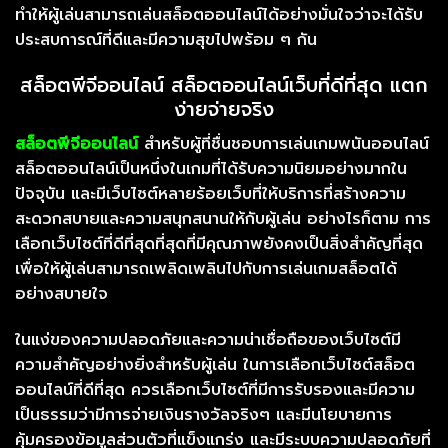
ทำให้ผู้เล่นสามารถเล่นสล็อตออนไลน์ได้อย่างมั่นใจว่าจะได้รับ
ประสบการณ์ที่ดีและมีความสุขไปพร้อม ๆ กัน
สล็อตพีจีออนไลน์ สล็อตออนไลน์เว็บที่ดีที่สุด แตก
ง่ายจ่ายจริง
สล็อตพีจีออนไลน์
สำหรับผู้ที่ชื่นชอบการเล่นเกมพนันออนไลน์
สล็อตออนไลน์เป็นหนึ่งในเกมที่ได้รับความนิยมอย่างมากใน
ปัจจุบัน และมีเว็บไซต์หลายร้อยเว็บที่ให้บริการที่สร้างความ
สะดวกสบายและความสนุกสนานให้กับผู้เล่น อย่างไรก็ตาม การ
เลือกเว็บไซต์ที่ดีที่สุดที่สุดที่มีคุณภาพยังคงเป็นสิ่งสำคัญที่สุด
เพื่อให้ผู้เล่นสามารถเพลิดเพลินไปกับการเล่นเกมสล็อตได้
อย่างสบายใจ
ในแง่ของความปลอดภัยและความน่าเชื่อถือของเว็บไซต์มี
ความสำคัญอย่างยิ่งสำหรับผู้เล่น ในการเลือกเว็บไซต์สล็อต
ออนไลน์ที่ดีที่สุด ควรเลือกเว็บไซต์ที่มีการรับรองและมีความ
เป็นธรรมว่ามีการจ่ายเงินรางวัลจริงๆ และมีนโยบายการ
คุ้มครองข้อมูลส่วนตัวที่แข็งแกร่ง และมีระบบความปลอดภัยที่