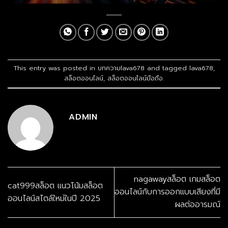
This entry was posted in
บทความlava678
and tagged
lava678
,
สล็อตออนไลน์
,
สล็อตออนไลน์มือถือ
.
ADMIN
nagawayสล็อต เกมสล็อต
cat999สล็อต แนวโน้มสล็อต
ออนไลน์กับการออกแบบเสียงที่มี
ออนไลน์สไตล์ใหม่ในปี 2025
ผลต่ออารมณ์