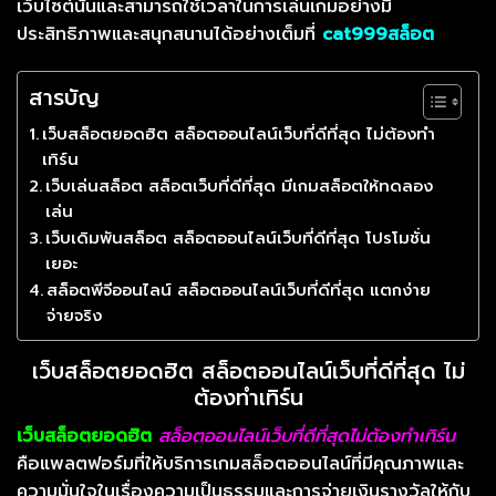
เว็บไซต์นั้นและสามารถใช้เวลาในการเล่นเกมอย่างมี
ประสิทธิภาพและสนุกสนานได้อย่างเต็มที่
cat999สล็อต
สารบัญ
เว็บสล็อตยอดฮิต สล็อตออนไลน์เว็บที่ดีที่สุด ไม่ต้องทำ
เทิร์น
เว็บเล่นสล็อต สล็อตเว็บที่ดีที่สุด มีเกมสล็อตให้ทดลอง
เล่น
เว็บเดิมพันสล็อต สล็อตออนไลน์เว็บที่ดีที่สุด โปรโมชั่น
เยอะ
สล็อตพีจีออนไลน์ สล็อตออนไลน์เว็บที่ดีที่สุด แตกง่าย
จ่ายจริง
เว็บสล็อตยอดฮิต สล็อตออนไลน์เว็บที่ดีที่สุด ไม่
ต้องทำเทิร์น
เว็บสล็อตยอดฮิต
สล็อตออนไลน์เว็บที่ดีที่สุดไม่ต้องทำเทิร์น
คือแพลตฟอร์มที่ให้บริการเกมสล็อตออนไลน์ที่มีคุณภาพและ
ความมั่นใจในเรื่องความเป็นธรรมและการจ่ายเงินรางวัลให้กับ