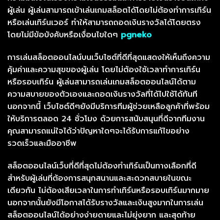
ผู้เล่น ผู้เล่นสามารถเข้าเล่นเกมสล็อตได้โดยไม่ต้องทำการเทิร์น
หรือเล่นเทิร์นเวอร์ ทำให้สามารถถอดเงินรางวัลได้โดยตรง
โดยไม่มีข้อบังคับหรือเงื่อนไขใดๆ
pgneko
การเล่นสล็อตออนไลน์บนเว็บไซต์ที่ดีที่สุดแสดงให้เห็นถึงความ
คุ้มค่าและความสุขของผู้เล่น โดยไม่ต้องใช้เวลาทำการเทิร์น
หรือรอบเทิร์น ผู้เล่นสามารถเล่นเกมสล็อตออนไลน์ได้ตาม
ความสบายของตัวเองและถอดเงินรางวัลที่ได้ไปใช้ได้ทันที
นอกจากนี้ เว็บไซต์ดีๆยังมีบริการทีมผู้ช่วยเหลือลูกค้าที่พร้อม
ให้บริการตลอด 24 ชั่วโมง ด้วยการสนับสนุนที่ดีจากทีมงาน
คุณสามารถแน่ใจได้ว่าปัญหาใดๆจะได้รับการแก้ไขอย่าง
รวดเร็วและมืออาชีพ
สล็อตออนไลน์เว็บที่ดีที่สุดไม่ต้องทำเทิร์นเป็นทางเลือกที่ดี
สำหรับผู้เล่นที่ต้องการสนุกสนานและสะดวกสบายในขณะ
เดียวกัน ไม่ต้องเสียเวลาในการทำเทิร์นหรือรอบเทิร์นมากมาย
นอกจากนั้นยังมีโอกาสได้รับรางวัลและเงินสูงมากในการเล่น
สล็อตออนไลน์ได้อย่างง่ายดายและไม่ยุ่งยาก และสุดท้าย