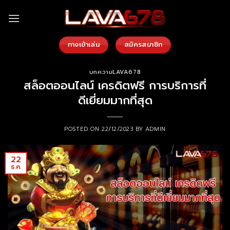
Skip
to
content
ทางเข้าเล่น
สมัครสมาชิก
บทความLAVA678
สล็อตออนไลน์ เครดิตฟรี การบริการที่
ดีเยี่ยมมากที่สุด
POSTED ON
22/12/2023
BY
ADMIN
22
ธ.ค.