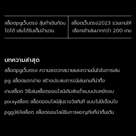
สล็อตpgเว็บตรง ลุ้นทำเงินก้อน
สล็อตเว็บตรง2023 รวมเกมให้
โตได้ เล่นได้รับเต็มจำนวน
เลือกเข้าเล่นมากกว่า 200 เกม
บทความล่าสุด
สล็อตpgเว็บตรง ความสะดวกสบายและความมั่นใจในการเล่น
pg สล็อตแตกง่าย สร้างประสบการณ์เล่นเกมที่น่าทึ่ง
เกมสล็อต วิธีเล่นสล็อตออนไลน์เดิมพันต่ำแบบประหยัดงบ
pixxyสล็อต สล็อตออนไลน์ลุ้นรางวัลทันที แบบไม่มีเงื่อนไข
pgg369สล็อต สล็อตออนไลน์ธีมการผจญภัยที่น่าตื่นเต้น