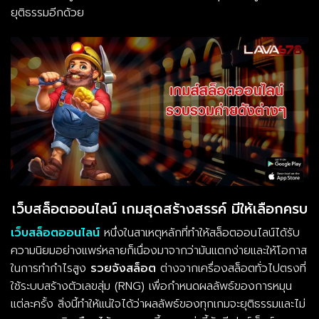
ยุติธรรมอีกด้วย
เว็บสล็อตออนไลน์ เกมสุดสร้างสรรค์ มีให้เลือกครบ
เว็บสล็อตออนไลน์
หนึ่งในสาเหตุหลักที่ทำให้สล็อตออนไลน์ได้รับ
ความนิยมอย่างแพร่หลายก็เนื่องมาจากว่ามันแตกง่ายและให้โอกาส
ในการทำกำไรสูง
รวยจังสล็อต
ต่างจากเครื่องสล็อตทั่วไปตรงที่
ใช้ระบบสร้างตัวเลขสุ่ม (RNG) เพื่อกำหนดผลลัพธ์ของการหมุน
แต่ละครั้ง สิ่งนี้ทำให้แน่ใจได้ว่าผลลัพธ์ของทุกเกมจะยุติธรรมและไม่