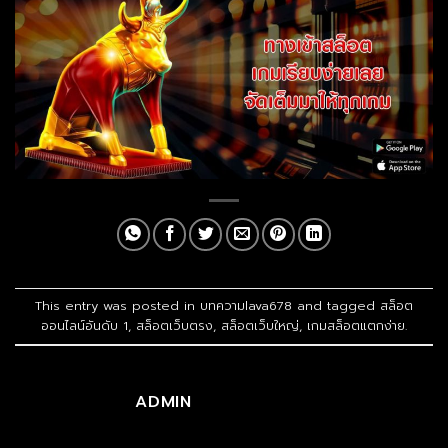
This entry was posted in
บทความlava678
and tagged
สล็อต
ออนไลน์อันดับ 1
,
สล็อตเว็บตรง
,
สล็อตเว็บใหญ่
,
เกมสล็อตแตกง่าย
.
ADMIN