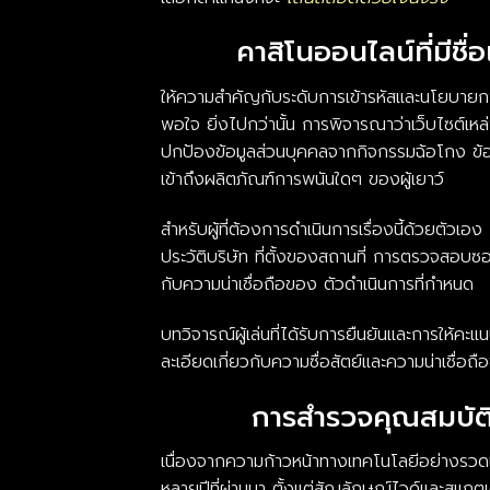
คาสิโนออนไลน์ที่มีชื
ให้ความสำคัญกับระดับการเข้ารหัสและนโยบายก
พอใจ ยิ่งไปกว่านั้น การพิจารณาว่าเว็บไซต์เหล
ปกป้องข้อมูลส่วนบุคคลจากกิจกรรมฉ้อโกง ข้อ
เข้าถึงผลิตภัณฑ์การพนันใดๆ ของผู้เยาว์
สำหรับผู้ที่ต้องการดำเนินการเรื่องนี้ด้วยตัว
ประวัติบริษัท ที่ตั้งของสถานที่ การตรวจสอบซ
กับความน่าเชื่อถือของ ตัวดำเนินการที่กำหนด
บทวิจารณ์ผู้เล่นที่ได้รับการยืนยันและการให้ค
ละเอียดเกี่ยวกับความซื่อสัตย์และความน่าเชื่อถื
การสำรวจคุณสมบัติ
เนื่องจากความก้าวหน้าทางเทคโนโลยีอย่างรวดเ
หลายปีที่ผ่านมา ตั้งแต่สัญลักษณ์ไวด์และสแก