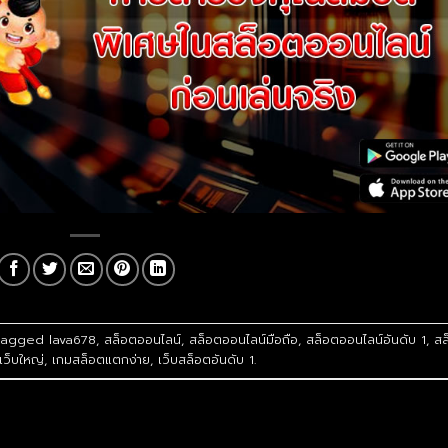
tagged
lava678
,
สล็อตออนไลน์
,
สล็อตออนไลน์มือถือ
,
สล็อตออนไลน์อันดับ 1
,
สล
เว็บใหญ่
,
เกมสล็อตแตกง่าย
,
เว็บสล็อตอันดับ 1
.