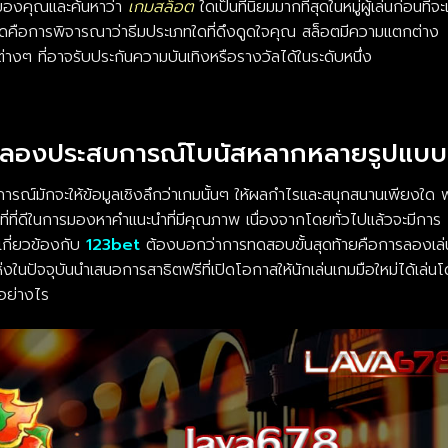
ว้าของคุณและค้นหาว่า
เกมสล็อต
ใดเป็นที่นิยมมากที่สุดในหมู่ผู้เล่นก่อนที่จะ
สุดคือการพิจารณาว่าธีมประเภทใดที่ดึงดูดใจคุณ สล็อตมีความแตกต่าง
งๆ ที่อาจรับประกันความบันเทิงหรือรางวัลได้ในระดับหนึ่ง
ื่อลองประสบการณ์โบนัสหลากหลายรูปแบบ
การณ์มักจะให้ข้อมูลเชิงลึกว่าเกมนั้นๆ ให้ผลกำไรและสนุกสนานเพียงใด 
ี่ที่ดีในการมองหาคำแนะนำที่มีคุณภาพ เนื่องจากโดยทั่วไปแล้วจะมีการ
เกี่ยวข้องกับ
123bet
ต้องบอกว่าการทดสอบขั้นสุดท้ายคือการลองเล่
่งในปัจจุบันนำเสนอการสาธิตฟรีที่เปิดโอกาสให้นักเล่นเกมมือใหม่ได้เล่น
อย่างไร