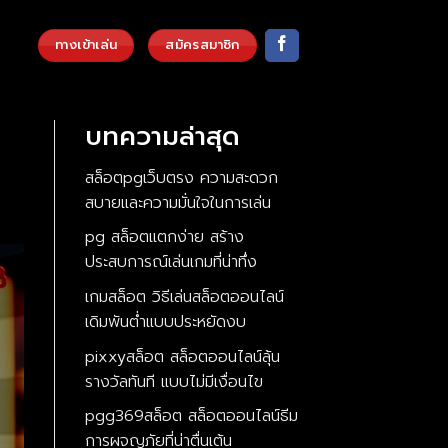
ทางเข้าเล่น
สมัครสมาชิก
บทความล่าสุด
สล็อตpgเว็บตรง ความสะดวก
สบายและความมั่นใจในการเล่น
pg สล็อตแตกง่าย สร้าง
ประสบการณ์เล่นเกมที่น่าทึ่ง
เกมสล็อต วิธีเล่นสล็อตออนไลน์
เดิมพันต่ำแบบประหยัดงบ
pixxyสล็อต สล็อตออนไลน์ลุ้น
รางวัลทันที แบบไม่มีเงื่อนไข
pgg369สล็อต สล็อตออนไลน์ธีม
การผจญภัยที่น่าตื่นเต้น