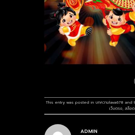
This entry was posted in
บทความlava678
and 
เว็บตรง
,
สล็อต
ADMIN