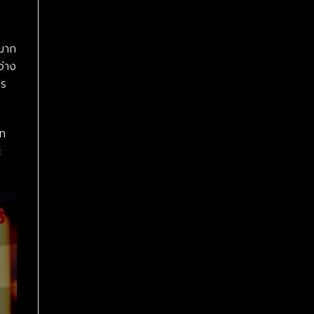
งมาก
ว่าง
าร
ภท
ะ