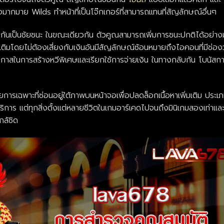
จมากมาย Wilds ทำหน้าที่เป็นโจ๊กเกอร์ที่สามารถแทนที่สัญลักษณ์อื่นๆ
มกันเป็นชัยชนะ ในขณะเดียวกัน ตัวคูณสามารถเพิ่มการชนะปกติได้อย่า
มเติมโดยไม่ต้องเสี่ยงกับเงินอันมีสัญลักษณ์ซ้อนหมายถึงไอคอนที่มีช่อง
มโอกาสในการสร้างหวีพิเศษและเรียกใช้การจ่ายเงิน ในทางกลับกัน โบนัสก
รเฉพาะที่ซ่อนอยู่ใต้ภาพบนหน้าจอเพื่อปลดล็อกเนื้อหาเพิ่มเติม ประเ
บริการ แต่ทุกสิ่งตั้งแต่หลายชีวิตในเกมอาร์เคดไปจนถึงมินิเกมสองเท่าแล
กล้ชิด