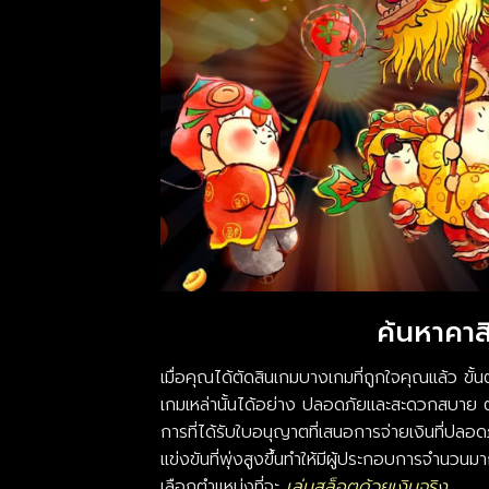
ค้นหาคาสิ
เมื่อคุณได้ตัดสินเกมบางเกมที่ถูกใจคุณแล้ว ขั
เกมเหล่านั้นได้อย่าง ปลอดภัยและสะดวกสบาย ต
การที่ได้รับใบอนุญาตที่เสนอการจ่ายเงินที่ปลอด
แข่งขันที่พุ่งสูงขึ้นทำให้มีผู้ประกอบการจำนวนม
เลือกตำแหน่งที่จะ
เล่นสล็อตด้วยเงินจริง