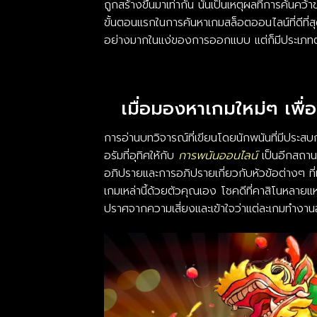
ถูกสร้างขึ้นมาเท่ากัน นั่นเป็นเหตุผลที่การค้นค
ขั้นตอนแรกในการค้นหาเกมสล็อตออนไลน์ที่ดีที่
อย่างมากในแง่ของการออกแบบ แต่ก็มีประเภทต่า
เมื่อมองหาเกมใหม่ๆ เพ
การอ่านบทวิจารณ์ที่เขียนโดยนักพนันที่มีประสบ
อรัมที่อุทิศให้กับ
การพนันออนไลน์
เป็นอีกสถานท
อภิปรายและการอภิปรายเกี่ยวกับหัวข้อต่างๆ ที่
เกมเหล่านี้ด้วยตัวคุณเอง โชคดีที่คาสิโนหลายแห
ปราศจากความเสี่ยงและเข้าใจว่าแต่ละเกมทำงาน