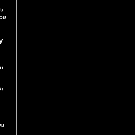
ับ
้วย
y
กม
้า
่ม