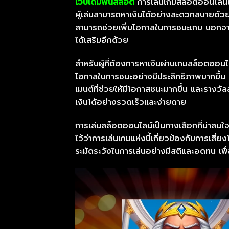
เว็บเดิมพันสล็อต
การเล่นเกมสล็อตออนไลน์ไม่
ผู้เล่นสามารถหาเงินได้อย่างสะดวกสบายด้วยฟี
สามารถช่วยเพิ่มโอกาสในการชนะเกม นอกจากน
ได้เสริมอีกด้วย
สำหรับผู้ที่ต้องการหาเงินผ่านเกมสล็อตออนไ
โอกาสในการชนะอย่างมีประสิทธิภาพมากขึ้น สล
เมนต์ที่ช่วยให้มีโอกาสชนะมากขึ้น และรางวัลส
เงินได้อย่างรวดเร็วและง่ายดาย
การเล่นสล็อตออนไลน์เป็นทางเลือกที่น่าสน
ไว้ว่าการเล่นเกมแห่งนี้เกี่ยวข้องกับการเสี
ระมัดระวังในการเล่นอย่างมีสติและอดทน เพื