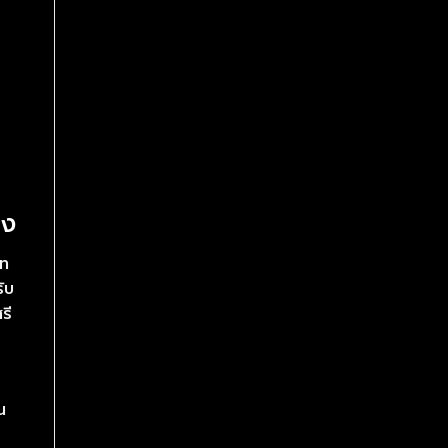
ิง
ภท
ับ
รี
น