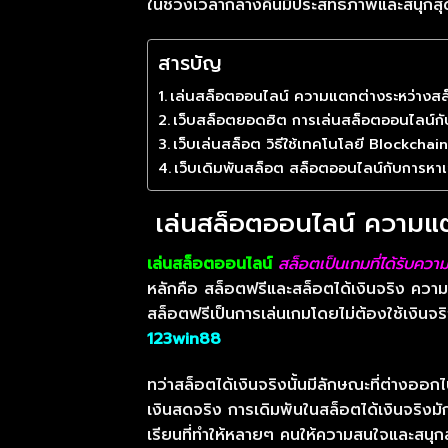
ในช่วงเวลากลางคืนมีประสิทธิภาพและสนุก
สารบัญ
เล่นสล็อตออนไลน์ ความแตกต่างระหว่างสล็
เว็บสล็อตยอดฮิต การเล่นสล็อตออนไลน์กั
เว็บเล่นสล็อต วิธีใช้เทคโนโลยี Blockcha
เว็บเดิมพันสล็อต สล็อตออนไลน์กับการหาเง
เล่นสล็อตออนไลน์ ความแตก
เล่นสล็อตออนไลน์
สล็อตเป็นเกมที่ได้รับคว
หลักคือ สล็อตฟรีและสล็อตได้เงินจริง ความแต
สล็อตฟรีเป็นการเล่นเกมโดยไม่ต้องใช้เงินจ
123win88
ทว่าสล็อตได้เงินจริงนั้นมีลักษณะที่ต่างออกไ
เงินสดจริง การเดิมพันในสล็อตได้เงินจริงมั
เรียนที่ทำให้หลายๆ คนให้ความสนใจและสน