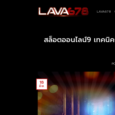
Skip
to
LAVA678
content
สล็อตออนไลน์9 เทคนิค
P
18
มิ.ย.