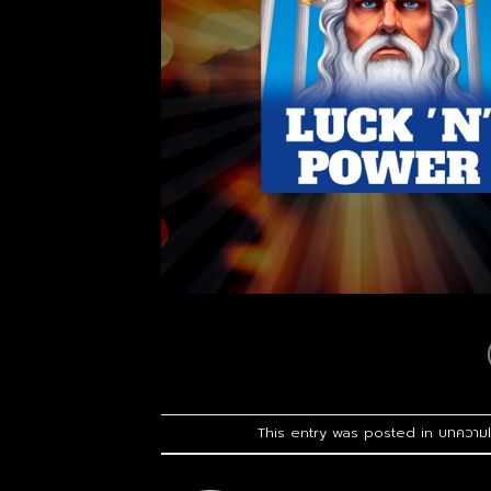
This entry was posted in
บทความ