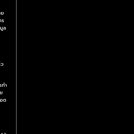
าย
าร
มูล
็ว
รทำ
ดย
็อต