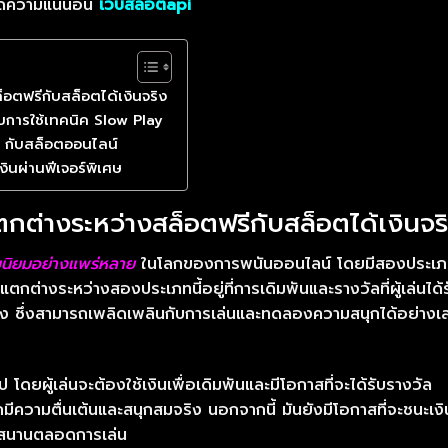
สุดความแน่นอน
เว็บสล็อตapi
อตฟรีกับสล็อตได้เงินจริง
บการใช้เทคนิค Slow Play
in กับสล็อตออนไลน์
ินผ่านฟีเจอร์พิเศษ
ต่างระหว่างสล็อตฟรีกับสล็อตได้เงินจร
ามนิยมอย่างแพร่หลาย
ในโลกของการพนันออนไลน์ โดยมีสองประเ
กต่างระหว่างสองประเภทนี้อยู่ที่การเดิมพันและรางวัลที่ผู้เล่นได้ร
ริง ซึ่งสามารถเพลิดเพลินกับการเล่นและทดลองความสนุกได้อย่างเส
ป โดยผู้เล่นจะต้องใช้เงินเพื่อเดิมพันและมีโอกาสที่จะได้รับรางวัล
กมีความตื่นเต้นและสนุกสมจริง นอกจากนี้ มันยังมีโอกาสที่จะชนะเงิ
ุกสนานตลอดการเล่น