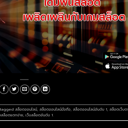
tagged
สล็อตออนไลน์
,
สล็อตออนไลน์มือถือ
,
สล็อตออนไลน์อันดับ 1
,
สล็อตเว็บต
มสล็อตแตกง่าย
,
เว็บสล็อตอันดับ 1
.