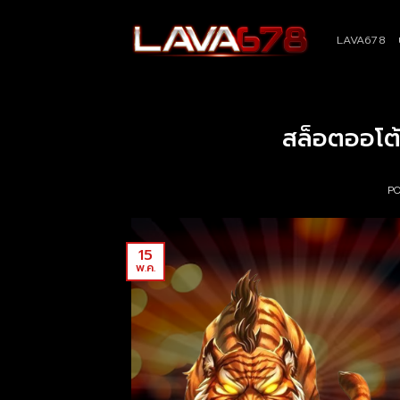
Skip
to
LAVA678
content
สล็อตออโต
P
15
พ.ค.