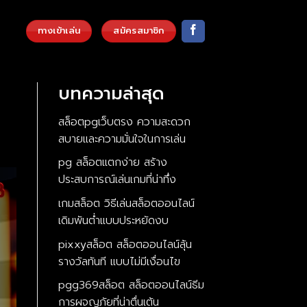
ทางเข้าเล่น
สมัครสมาชิก
บทความล่าสุด
สล็อตpgเว็บตรง ความสะดวก
สบายและความมั่นใจในการเล่น
pg สล็อตแตกง่าย สร้าง
ประสบการณ์เล่นเกมที่น่าทึ่ง
เกมสล็อต วิธีเล่นสล็อตออนไลน์
เดิมพันต่ำแบบประหยัดงบ
pixxyสล็อต สล็อตออนไลน์ลุ้น
รางวัลทันที แบบไม่มีเงื่อนไข
pgg369สล็อต สล็อตออนไลน์ธีม
การผจญภัยที่น่าตื่นเต้น