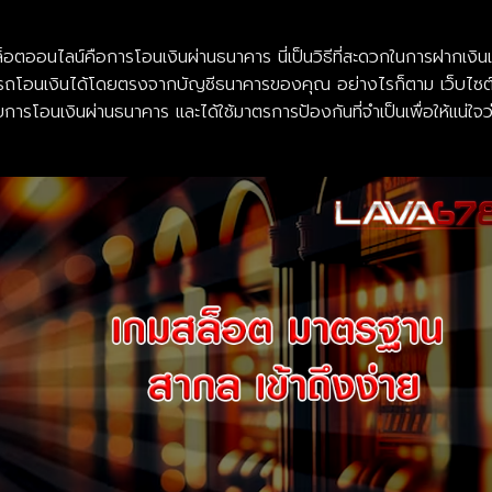
ต์สล็อตออนไลน์คือการโอนเงินผ่านธนาคาร นี่เป็นวิธีที่สะดวกในการฝากเงินเ
ารถโอนเงินได้โดยตรงจากบัญชีธนาคารของคุณ อย่างไรก็ตาม เว็บไซต
บการโอนเงินผ่านธนาคาร และได้ใช้มาตรการป้องกันที่จำเป็นเพื่อให้แน่ใจว