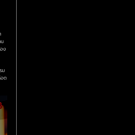
ต
าน
ของ
รรม
ล็อต