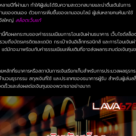
ายปีที่ผ่านมา ทำให้ผู้เล่นได้รับความสะดวกสบายและน่าตื่นเต้นในการ
บ้านของตนเอง ด้วยการเพิ่มขึ้นของเกมออนไลน์ ผู้เล่นหลายคนหันมาใช้
งวัลใหญ่
สล็อตเว็บแท้
์เหล่านี้คือผลกระทบของค่าธรรมเนียมการโอนเงินผ่านธนาคาร เว็บไซต์สล็อ
รวมถึงบัตรเครดิตและเดบิต กระเป๋าเงินอิเล็กทรอนิกส์ และการโอนเงินผ่
ก แต่มักจะมาพร้อมกับค่าธรรมเนียมเพิ่มเติมที่อาจส่งผลกระทบต่อเงินทุน
จ่ายหลักที่ธนาคารหรือสถาบันการเงินเรียกเก็บสำหรับการประมวลผลธุรก
บจำนวนธุรกรรม สกุลเงินที่ใช้ และประเทศของธนาคารผู้รับ สำหรับผู้เล่นส
างรวดเร็วและส่งผลต่อเงินทุนของพวกเขาอย่างมาก