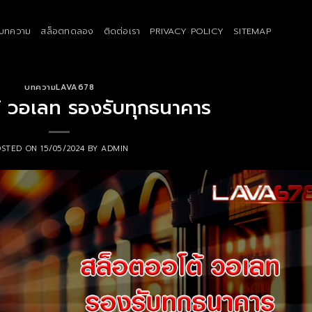
บทความ
สล็อตทดลอง
ติดต่อเรา
PRIVACY POLICY
SITEMAP
บทความLAVA678
้ วอเลท รองรับทุกธนาคาร
OSTED ON
15/05/2024
BY
ADMIN