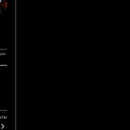
็อต
เกม