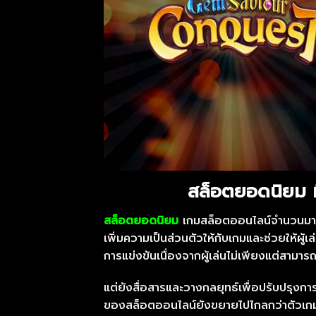
สล็อตยอดนิยม ที
สล็อตยอดนิยม
เกมสล็อตออนไลน์จำนวนมากยัง
เพิ่มความเป็นส่วนตัวให้กับเกมและช่วยให้ผู้เล
การแข่งขันเนื่องจากผู้เล่นไม่เพียงแต่สามา
แต่ยังสื่อสารและวางกลยุทธ์เพื่อปรับปรุง
ของสล็อตออนไลน์ยังขยายไปไกลกว่าตัวเกมอ