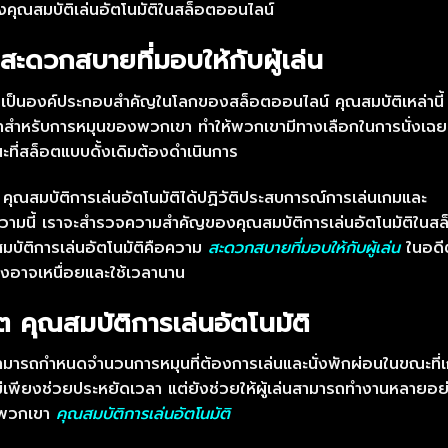
ุณสมบัติเล่นอัตโนมัติในสล็อตออนไลน์
สะดวกสบายที่มอบให้กับผู้เล่น
ายเป็นองค์ประกอบสำคัญในโลกของสล็อตออนไลน์ คุณสมบัติเหล่านี้
วงหน้าสำหรับการหมุนของพวกเขา ทำให้พวกเขามีทางเลือกในการนั่งเฉ
ี่สล็อตแบบดั้งเดิมต้องดำเนินการ
ุณสมบัติการเล่นอัตโนมัติได้ปฏิวัติประสบการณ์การเล่นเกมและ
ในบทความนี้ เราจะสำรวจความสำคัญของคุณสมบัติการเล่นอัตโนมัติในส
มบัติการเล่นอัตโนมัติคือความ
สะดวกสบายที่มอบให้กับผู้เล่น
ในอดีต
ึ่งอาจเหนื่อยและใช้เวลานาน
 คุณสมบัติการเล่นอัตโนมัติ
่นสามารถกำหนดจำนวนการหมุนที่ต้องการเล่นและนั่งพักผ่อนในขณะที่
ี้ไม่เพียงช่วยประหยัดเวลา แต่ยังช่วยให้ผู้เล่นสามารถทำงานหลายอย
งพวกเขา
คุณสมบัติการเล่นอัตโนมัติ