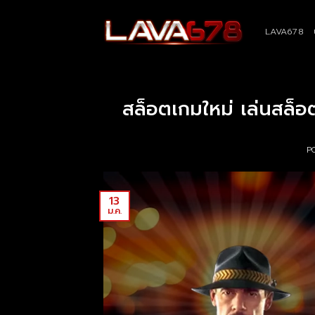
Skip
to
LAVA678
content
สล็อตเกมใหม่ เล่นสล็อ
P
13
ม.ค.