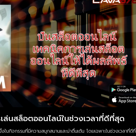
ล่นสล็อตออนไลน์ในช่วงเวลาที่ดีที่สุด
งในกิจกรรมที่มีความสนุกสนานและน่าตื่นเต้น โดยเฉพาะในช่วงเวลาที่ดีที่