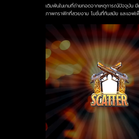
เดิมพันในเกมที่ถ่ายทอดจากเหตุการณ์ปัจจุบัน มี
ภาพกราฟิกที่สวยงาม โมชั่นที่ทันสมัย และเอฟเฟ็กต