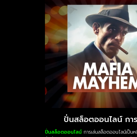
ปั่นสล็อตออนไลน์ การเ
ปั่นสล็อตออนไลน์
การเล่นสล็อตออนไลน์เป็นหนึ่