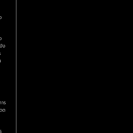
ง
ง
ยัง
ร
น
การ
เดต
ร