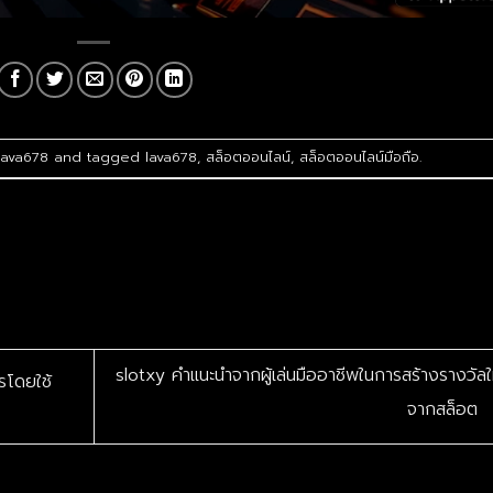
lava678
and tagged
lava678
,
สล็อตออนไลน์
,
สล็อตออนไลน์มือถือ
.
slotxy คำแนะนำจากผู้เล่นมืออาชีพในการสร้างรางวัล
รโดยใช้
จากสล็อต