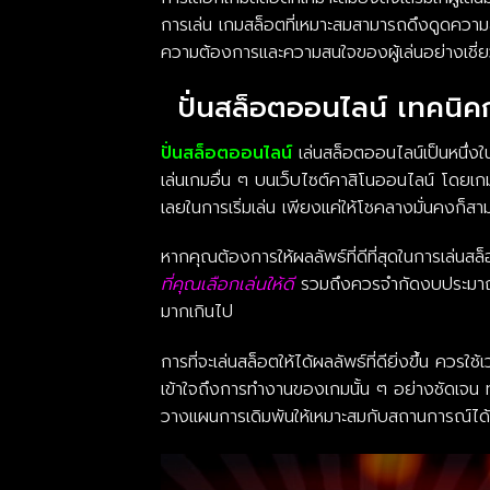
การเล่น เกมสล็อตที่เหมาะสมสามารถดึงดูดความสน
ความต้องการและความสนใจของผู้เล่นอย่างเชี
ปั่นสล็อตออนไลน์ เทคนิคกา
ปั่นสล็อตออนไลน์
เล่นสล็อตออนไลน์เป็นหนึ่งใ
เล่นเกมอื่น ๆ บนเว็บไซต์คาสิโนออนไลน์ โดยเก
เลยในการเริ่มเล่น เพียงแค่ให้โชคลางมั่นคงก็สาม
หากคุณต้องการให้ผลลัพธ์ที่ดีที่สุดในการเล่
ที่คุณเลือกเล่นให้ดี
รวมถึงควรจำกัดงบประมาณกา
มากเกินไป
การที่จะเล่นสล็อตให้ได้ผลลัพธ์ที่ดียิ่งขึ้น คว
เข้าใจถึงการทำงานของเกมนั้น ๆ อย่างชัดเจน 
วางแผนการเดิมพันให้เหมาะสมกับสถานการณ์ได้