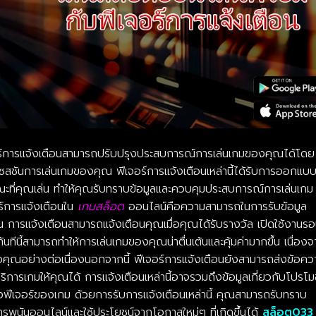
อร์การแจ้งเตือนสามารถปรับปรุงประสบการณ์การเล่นเกมของคุณได้โดย
เซสชันการเล่นเกมของคุณ ฟีเจอร์การแจ้งเตือนเหล่านี้ได้รับการออกแบ
ณขณะที่คุณเล่น ทำให้คุณรับทราบข้อมูลและควบคุมประสบการณ์การเล่นเกม
์การแจ้งเตือนใน
เกมสล็อต
ออนไลน์คือความสามารถในการรับข้อมูล
ณ การแจ้งเตือนสามารถแจ้งเตือนคุณเมื่อคุณได้รับรางวัล เปิดใช้งานร
ีนี้สามารถทำให้การเล่นเกมของคุณน่าตื่นเต้นและคุ้มค่ามากขึ้น เนื่อง
คุณอย่างต่อเนื่องนอกจากนี้ ฟีเจอร์การแจ้งเตือนยังสามารถส่งข้อคว
การเกมให้คุณได้ การแจ้งเตือนเหล่านี้อาจรวมถึงข้อมูลเกี่ยวกับโปรโมช
ปลงฟีเจอร์ของเกม ด้วยการรับการแจ้งเตือนเหล่านี้ คุณสามารถรับทราบ
รพนันออนไลน์และใช้ประโยชน์จากโอกาสใหม่ๆ ที่เกิดขึ้นได้
สล็อต03