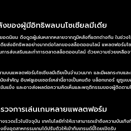
งของผู้มีอิทธิพลบนโซเชียลมีเดีย
ดนิยม ดึงดูดผู้เล่นหลากหลายจากภูมิหลังที่แตกต่างกัน ในช่วงไม่
ยลมีเดียส่งอิทธิพลอย่างมากต่อโลกของสล็อตออนไลน์ แพลตฟอร์มโ
ลังในการส่งเสริมและทำการตลาดสล็อตออนไลน์ ด้วยความช่วยเหลือจ
ผู้ติดตามบนแพลตฟอร์มโซเชียลมีเดียเป็นจำนวนมาก และมีผลกระทบและ
ัยสำคัญ อินฟลูเอนเซอร์เหล่านี้อาจเป็นคนดัง บล็อกเกอร์ ยูทูบเบ
ที่เข้มแข็ง และอาจส่งผลต่อความคิดเห็นและพฤติกรรมของผู้ติดตามไ
สำรวจการเล่นเกมหลายแพลตฟอร์ม
่างรวดเร็วในปัจจุบัน เทคโนโลยีทำให้เราสามารถเข้าถึงความบันเทิงที
งยิ่งอุตสาหกรรมเกมได้ปรับตัวให้เข้ากับเทรนด์นี้โดยเปิดรับ