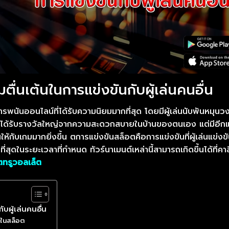
ื่นเต้นในการแข่งขันกับผู้เล่นคนอื่น
รพนันออนไลน์ที่ได้รับความนิยมมากที่สุด โดยมีผู้เล่นนับพันหมุนว
ู้เล่นได้รับรางวัลใหญ่จากความสะดวกสบายในบ้านของตนเอง แต่มีอีกแ
ให้กับเกมมากยิ่งขึ้น ต
การแข่งขันสล็อตคือการแข่งขันที่ผู้เล่นแข่งข
่สุดในระยะเวลาที่กำหนด ทัวร์นาเมนต์เหล่านี้สามารถเกิดขึ้นได้ที่คา
ตทรูวอลเล็ต
บผู้เล่นคนอื่น
 ในสล็อต