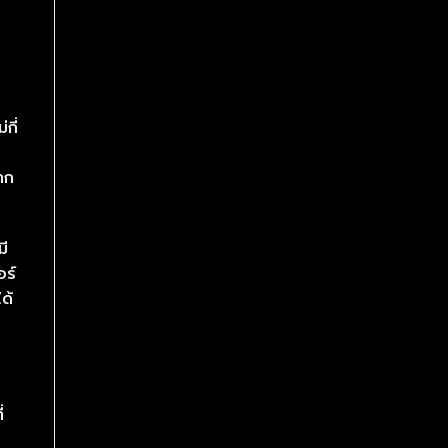
กี่
ซ
าก
มี
อร์
ด้
่