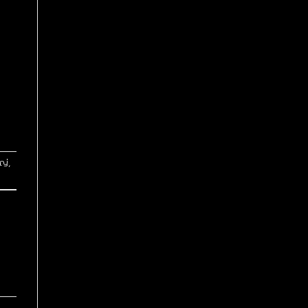
หญ่
,