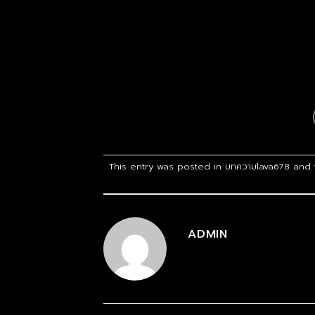
This entry was posted in
บทความlava678
and 
ADMIN