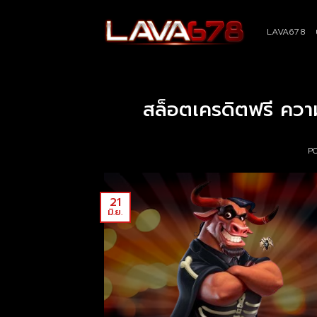
Skip
to
LAVA678
content
สล็อตเครดิตฟรี ความต
P
21
มิ.ย.