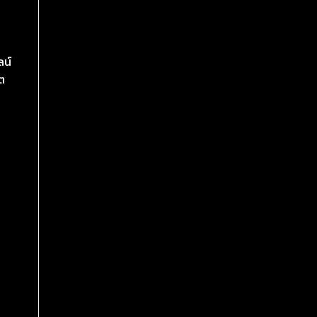
ลน์
ต