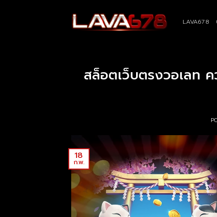
Skip
to
LAVA678
content
สล็อตเว็บตรงวอเลท ค
P
18
ก.พ.