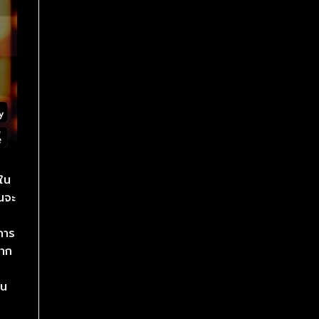
มใน
่นจะ
การ
จาก
่น