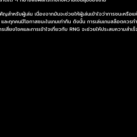
คัญสำหรับผู้เล่น เนื่องจากมันจะช่วยให้ผู้เล่นเข้าใจว่าการชนะหรือแ
า และทุกคนมีโอกาสชนะในเกมเท่ากัน ดังนั้น การเล่นเกมสล็อตควรท
เสี่ยงโชคและการเข้าใจเกี่ยวกับ RNG จะช่วยให้ประสบความสำเร็