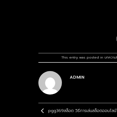
This entry was posted in
บทความ
ADMIN
pgg369สล็อต วิธีการเล่นสล็อตออนไลน์โ