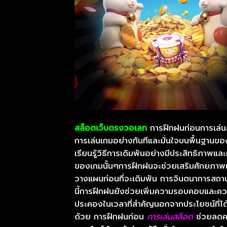
สล็อตเว็บตรงวอเลท
การฝึกฝนก่อนการเล่นส
การเล่นเกมอย่างทันทีและมั่นใจบนพื้นฐานของ
เรียนรู้วิธีการเดิมพันอย่างมีประสิทธิภาพและ
ของเกมนั้นๆ
การฝึกฝนจะช่วยเสริมศักยภาพ
วางแผนก่อนที่จะเดิมพัน การจินตนาการสถา
นี้การฝึกฝนยังช่วยเพิ่มความรอบคอบและความต
ประคองในเวลาที่สำคัญ
นอกจากประโยชน์ที่ได
ด้วย การฝึกฝนก่อน
การเล่นสล็อต
ช่วยลดคว