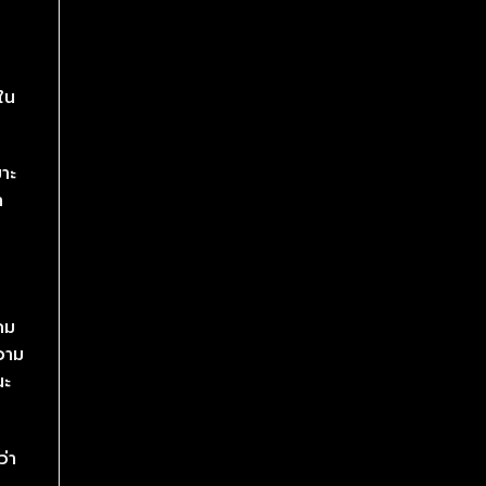
ใน
มาะ
ก
กม
วาม
นะ
่า