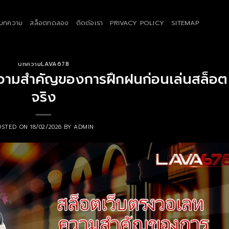
บทความ
สล็อตทดลอง
ติดต่อเรา
PRIVACY POLICY
SITEMAP
บทความLAVA678
วามสำคัญของการฝึกฝนก่อนเล่นสล็อต
จริง
OSTED ON
18/02/2026
BY
ADMIN