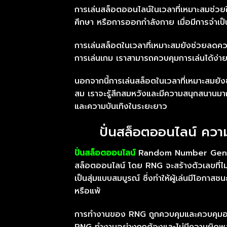
การเล่นสล็อตออนไลน์ในเวลาที่เหมาะสมช่วยให
ศึกษา หรือการออกกำลังกาย เมื่อมีการจำเป็
การเล่นสล็อตในเวลาที่เหมาะสมยังช่วยลดความเ
การเล่นเกม เราสามารถควบคุมการเล่นได้ง่ายขึ
นอกจากนี้การเล่นสล็อตในเวลาที่เหมาะสมยังช่
สม เราจะรู้สึกสมหวังและมีความสนุกสนานมา
และความบันเทิงในระยะยาว
ปั่นสล็อตออนไลน์ ควา
ปั่นสล็อตออนไลน์
Random Number Generator
สล็อตออนไลน์ โดย RNG จะสร้างตัวเลขที่ไม
เป็นสุ่มแบบสมบูรณ์ ซึ่งทำให้ผู้เล่นมีโอกาสช
หรือแพ้
การทำงานของ RNG ถูกควบคุมและควบคุมอย่
RNG ทำงานอย่างถูกต้องและไม่มีความผิดพล