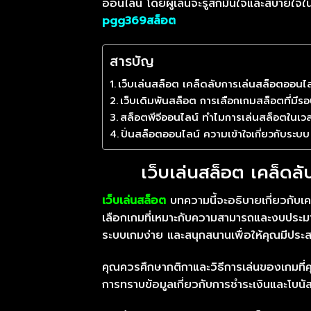
ออนไลน์ โดยผู้เล่นจะรู้สึกมั่นใจและสบายใ
pgg369สล็อต
สารบัญ
เว็บเล่นสล็อต เคล็ดลับการเล่นสล็อตออนไลน
เว็บเดิมพันสล็อต การเลือกเกมสล็อตที่มีร
สล็อตพีจีออนไลน์ ทำไมการเล่นสล็อตในเวล
ปั่นสล็อตออนไลน์ ความเข้าใจเกี่ยวกับระ
เว็บเล่นสล็อต เคล็ดล
เว็บเล่นสล็อต
บทความนี้จะอธิบายเกี่ยวกับเ
เลือกเกมที่เหมาะกับความสามารถและงบประมา
ระบบเกมง่าย และสนุกสนานเพื่อให้คุณมีประสบ
คุณควรศึกษากติกาและวิธีการเล่นของเกมที่คุณ
การทราบข้อมูลเกี่ยวกับการชำระเงินและโบนัสใ