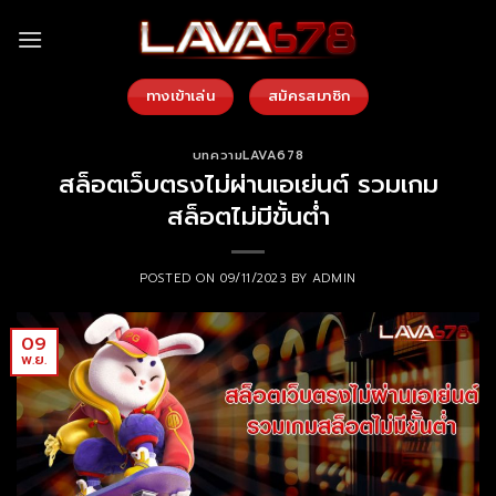
Skip
to
content
ทางเข้าเล่น
สมัครสมาชิก
บทความLAVA678
สล็อตเว็บตรงไม่ผ่านเอเย่นต์ รวมเกม
สล็อตไม่มีขั้นต่ำ
POSTED ON
09/11/2023
BY
ADMIN
09
พ.ย.