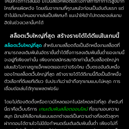
ไหนให้ได้กำไรล้นมือ มีโบนัสแจ็คพ็อตและโอกาสการทำกำไรสูงมาก
ใครที่เคยผิดหวัง โดยเริ่มจากเกมที่คุณสนใจก่อนเป็นอันดับเเรก เเต่
ถ้าไม่มีเกมไหนอยากเล่นเป็นพิเศษก็ เเนะนำให้เข้าไปทดลองเล่นเกม
ฮิตในช่วงเวลานั้นๆได้
สล็อตเว็บใหญ่ที่สุด สร้างรายได้ได้ดีแน่ในเกมนี้
สล็อตเว็บใหญ่ที่สุด
สำหรับเกมสล็อตถือเป็นอีกหนึ่งเกมสล็อตที่
สามารถลงเดิมพันในอัตราขั้นต่ำได้ซึ่งการลงเดิมพันขั้นต่ำของเกมนี้
จะอยู่ที่เพียงเท่านั้น เพียงกดสมัครสมาชิกเท่านั้นเว็บสล็อตใหญ่ๆ
เล่นเเล้วโอกาสถูกแจ็คพอตเยอะกว่าจริงไหม เว็บตรงอันดับหนึ่ง
ของไทยสล็อตเว็บใหญ่ที่สุด สร้างรายได้ได้ดีเกมนี้ถือเป็นอีกหนึ่ง
ตัวเลือกที่ดีเลยทีเดียว รับประกันว่าเข้าถึงทุกเกมเเบบไม่หลุด การ
เชื่อมต่อเล่นได้ทุกเเพลตฟอร์ม
โดยไม่ต้องติดตั้งหรือดาวน์โหลดเเจกโบนัสโหดสะใจที่สุด สำหรับที่
นี่เราคือเว็บบริการ
เกมเดิมพันสล็อตออนไลน์
ที่จะมามอบความ
สนุก มีเกมให้เลือกเล่นเเบบเเตกต่างเเต่เป็นความต่างที่ลงตัวสุดๆ
ฝากถอนได้ตามใจไม่มีข้อกำหนดเริ่มเต้นเดิมพันขั้นต่ำ เพียงไม่กี่