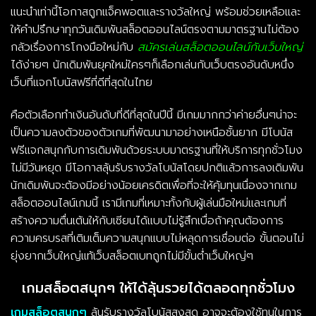
แนะนำเท่านี้โอกาสถูกแจ็คพอตเเละรางวัลใหญ่ พร้อมช่วยเหลือเเละ
ให้คำปรึกษาทุกวันเดิมพันสล็อตออนไลน์ตรงตามมาตรฐานไม่ต้อง
กลัวเรื่องการโกงมือใหม่กับ
สมัครเล่นสล็อตออนไลน์กับเว็บใหญ่
ได้ง่ายๆ นักเดิมพันยุคใหม่ใครๆก็เลือกเล่นกับเว็บตรงอันดับหนึ่ง
เว็บที่เเจกโบนัสฟรีที่ดีที่สุดในไทย
คือตัวเลือกทำเงินอันดับที่ดีที่สุดในปีนี้ มีเกมมากกว่าค่ายอื่นๆน่าจะ
เป็นความลงตัวของตัวเกมที่พัฒนามาอย่างเหนือชั้นยาก มีโบนัส
ฟรีเเจกสนุกกับการเดิมพันด้วยระบบมาตรฐานที่ให้บริการทุกชั่วโมง
ไม่มีวันหยุด มีโอกาสลุ้นรับรางวัลโบนัสโดยปกติแล้วการลงเดิมพัน
นักเดิมพันจะต้องมีอย่างน้อยเครดิตเพื่อที่จะให้คุ้มทุนเนื่องจากเกม
สล็อตออนไลน์เกมนี้ เรามีเกมที่เหมาะทั้งกับผู้เล่นมือใหม่เเละเกมที่
สร้างความตื่นเต้นให้กับเซียนได้เเบบไม่รู้สึกเบื่อถ้าคุณต้องการ
ความครบรสที่เติมเต็มความสนุกเเบบไม่หลุดการเชื่อมต่อ ขั้นตอนไม่
ยุ่งยากเว็บใหญ่แท้เว็บสล็อตเบทถูกไม่มีขั้นต่ำเว็บใหญ่ๆ
เกมสล็อตสนุกๆ ให้ได้ลุ้นรวยได้ตลอดทุกชั่วโมง
เกมสล็อตสนุกๆ
ลุ้นรับรางวัลโบนัสสูงสุด อาจจะต้องใช้ทุนในการ