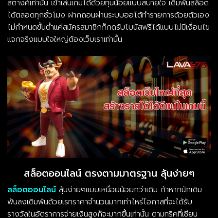
สตางค์เท่านั้น เข้าเล่นเกมได้ด้วยทุนน้อยเเบบสบายใจ เดิมพันสล็อต
ได้ตลอดทุกชั่วโมง ฝากถอนผ่านระบบออโต้ทำรายการด้วยตัวเอง
ไม่กำหนดขั้นต่ำแค่สมัครสมาชิกก็กดรับโบนัสฟรีได้แบบไม่มีเงื่อนไข
แจกจริงแบบใจใหญ่ต้องเว็บเราเท่านั้น
สล็อตออนไลน์ ตรงตามมาตรฐาน ลุ้นง่ายๆ
สล็อตออนไลน์
ลุ้นง่ายๆเเบบเหนื่อยน้อยกว่าเดิม ถ้าหากนักเดิม
พันลงเดิมพันด้วยเรทราคาจำนวนมากเท่าไหร่โอกาสที่จะได้รับ
รางวัลในอัตราการจ่ายเงินสูงก็จะมากขึ้นเท่านั้น ตามทริคที่เซียน