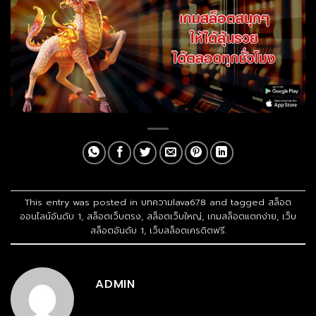
This entry was posted in
บทความlava678
and tagged
สล็อต
ออนไลน์อันดับ 1
,
สล็อตเว็บตรง
,
สล็อตเว็บใหญ่
,
เกมสล็อตแตกง่าย
,
เว็บ
สล็อตอันดับ 1
,
เว็บสล็อตเครดิตฟรี
.
ADMIN