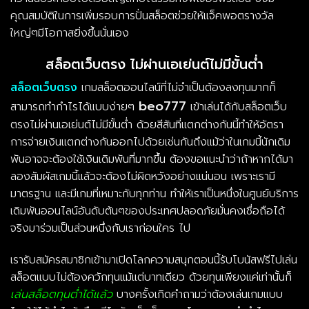
คุณสมบัติในการเพิ่มรอบการปั่นสล็อตช่วยให้แจ็คพอตรางวัล
ใหญ่ๆมีโอกาสยิ่งขึ้นนั่นเอง
สล็อตเว็บตรง ไม่ผ่านเอเย่นต์ไม่มีขั้นต่ำ
สล็อตเว็บตรง
เกมสล็อตออนไลน์ที่ไม่จำเป็นต้องลงทุนมากก็
beo777
สามารถทำกำไรได้แบบง่ายๆ
เข้าเล่นได้กับสล็อตเว็บ
ตรงไม่ผ่านเอเย่นต์ไม่มีขั้นต่ำ ด้วยสีสันที่แตกต่างกันนี้ทำให้อัตรา
การจ่ายเงินแตกต่างกันออกไปด้วยเช่นกันถึงแม้ว่าในเกมนี้นักเดิม
พันอาจจะต้องใช้เงินเดิมพันที่มากขึ้น ต้องขอแนะนำว่าถ้าหากได้มา
ลองสัมผัสเกมนี้แล้วจะต้องไม่ผิดหวังอย่างแน่นอน เพราะเรามี
มาตรฐาน และมีเกมที่เหมาะกับทุกท่าน ทำให้เราเป็นหนึ่งในศูนย์บริการ
เดิมพันออนไลน์อันดับต้นๆของประเทศปลอดภัยมั่นคงเชื่อถือได้
จริงมาร่วมเป็นส่วนหนึ่งกับเราก่อนใคร ไป
เรารับสมัครสมาชิกเข้ามาเปิดโลกความสนุกตอนนี้รับโบนัสฟรีไปเล่น
สล็อตเเบบไม่ต้องควักทุนเเม้เเต่บาทเดียว ด้วยทุนเพียงเเค่เท่านั้นก็
เล่นสล็อตทุนต่ำได้แล้ว
บางครั้งเกิดคำถามว่าต้องเล่นเกมเเบบ