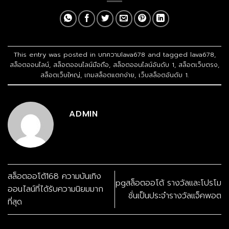
This entry was posted in
บทความlava678
and tagged
lava678
,
สล็อตออนไลน์
,
สล็อตออนไลน์มือถือ
,
สล็อตออนไลน์อันดับ 1
,
สล็อตเว็บตรง
,
สล็อตเว็บใหญ่
,
เกมสล็อตแตกง่าย
,
เว็บสล็อตอันดับ 1
.
ADMIN
สล็อตออโต้168 ความบันเทิง
pgสล็อตออโต้ รางวัลและโปรโม
ออนไลน์ที่ได้รับความนิยมมาก
ชั่นเป็นประจำรางวัลแจ็คพอต
ที่สุด