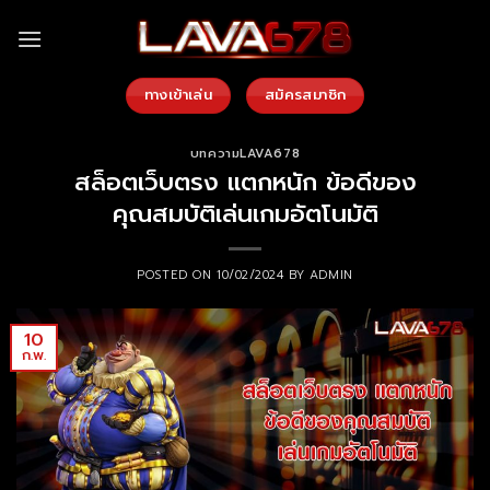
Skip
to
content
ทางเข้าเล่น
สมัครสมาชิก
บทความLAVA678
สล็อตเว็บตรง แตกหนัก ข้อดีของ
คุณสมบัติเล่นเกมอัตโนมัติ
POSTED ON
10/02/2024
BY
ADMIN
10
ก.พ.