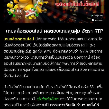
เกมสล็อตออนไลน์ ผลตอบแทนสุดคุ้ม อัตรา RTP
เกมสล็อตออนไลน์
มีศักยภาพที่จะได้รับผลตอบแทนมหาศาลเมื่อ
เล่นสล็อตออนไลน์ เว็บไซต์สล็อตหลายแห่งมีอัตรา RTP (ผล
ตอบแทนต่อผู้เล่น) สูงถึง 97% ซึ่งหมายความว่า 97% ของการ
เดิมพันที่วางไว้จะได้รับการจ่ายเป็นเงินรางวัล นอกจากนี้ สล็อต
ออนไลน์ขนาดใหญ่บางเกมยังมีศักยภาพในการจ่ายเงินหลายล้าน
ปอนด์ในการหมุนครั้งเดียว เมื่อเล่นสล็อตออนไลน์ สิ่งสำคัญอย่าง
ยิ่งคือต้องแน่ใจ
ว่าเว็บไซต์มีความปลอดภัย ค้นหาเว็บไซต์ที่มีการเข้ารหัส SSL เพื่อ
ให้คุณทราบว่ารายละเอียดทางการเงินและข้อมูลของคุณทั้งหมด
ปลอดภัย นอกจากนี้
เว็บไซต์สล็อต
ควรได้รับการตรวจสอบและ
ทดสอบเป็นประจำเพื่อความเป็นธรรม
การกันเงินจำนวนหนึ่งไว้