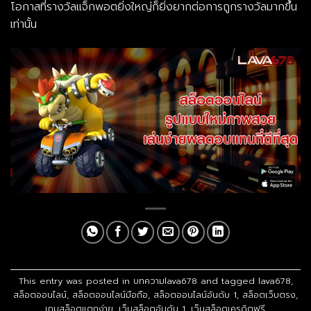
โอกาสที่รางวัลแจ็กพอตยิ่งใหญ่ก็ยิ่งยากต่อการถูกรางวัลมากขึ้น
เท่านั้น
This entry was posted in
บทความlava678
and tagged
lava678
,
สล็อตออนไลน์
,
สล็อตออนไลน์มือถือ
,
สล็อตออนไลน์อันดับ 1
,
สล็อตเว็บตรง
,
เกมสล็อตแตกง่าย
,
เว็บสล็อตอันดับ 1
,
เว็บสล็อตเครดิตฟรี
.