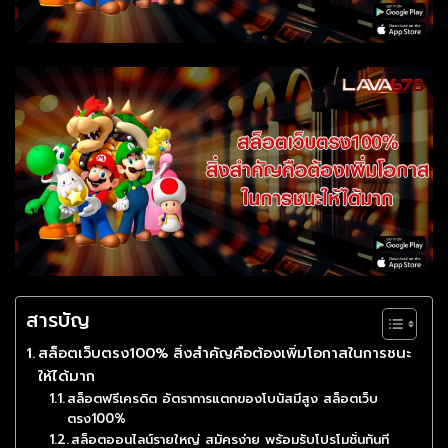
สารบัญ
สล็อตเว็บตรง100% สิ่งสำคัญคือต้องเพิ่มโอกาสในการชนะ
ให้ได้มาก
สล็อตฟรีเครดิต อัตราการแตกของโบนัสมีสูง สล็อตเว็บ
ตรง100%
สล็อตออนไลน์รายใหญ่ สมัครง่าย พร้อมรับโปรโมชั่นทันที