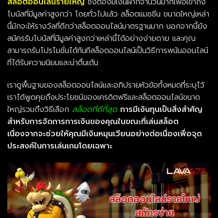
สล็อตออนไลน์รายใหญ่
ซึ่งต้องมีเงินฝากจำนวนมากเพื่อเข้าถึง
โบนัสที่มีมูลค่าสูงกว่า โดยทั่วไปแล้ว สล็อตแมชชีน ขนาดใหญ่เหล่า
นี้มักจะให้รางวัลที่ดีกว่าสล็อตออนไลน์มาตรฐานมาก นอกจากนี้ยัง
สมัครรับโบนัสที่มีมูลค่าสูงกว่าเหล่านี้ได้อย่างง่ายดาย และคุณ
สามารถรับโปรโมชั่นได้ทันทีสล็อตออนไลน์เป็นวิธีการพนันออนไลน์
ที่ได้รับความนิยมและน่าตื่นเต้น
เราดูพื้นฐานของสล็อตออนไลน์และอภิปรายหัวข้อทั้งหมดที่ระบุไว้
เราได้พูดคุยถึงประโยชน์ของเครดิตฟรีและสล็อตออนไลน์ขนาด
ใหญ่รวมถึงวิธีเลือก
สล็อตที่ดีที่สุด
การมีเงินทุนเป็นสิ่งสำคัญ
สำหรับการจัดการการเงินของคุณในขณะที่เล่นสล็อต
เนื่องจากจะช่วยให้คุณมีเงินหมุนเวียนอย่างต่อเนื่องเพื่อจุด
ประสงค์ในการเล่นเกมโดยเฉพาะ