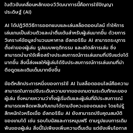
ในตัวขับเคลื่อนหลักของวิวัฒนาการนี้คือการใช้ปัญญา
ประดิษฐ์ (AI)
AI ได้ปฏิวัติวิธีการออกแบบและเล่นสล็อตออนไลน์ ทำให้การ
เล่นเกมเป็นส่วนตัวและน่าตื่นเต้นสำหรับผู้เล่นมากขึ้น ด้วยการ
วิเคราะห์ข้อมูลจำนวนมหาศาล อัลกอริธึม AI สามารถระบุการ
ตั้งค่าของผู้เล่น รูปแบบพฤติกรรม และสไตล์การเล่น ซึ่ง
สามารถนำมาใช้เพื่อสร้างประสบการณ์การเล่นเกมที่ปรับแต่งได้
มากขึ้น สิ่งนี้ส่งผลให้ผู้เล่นได้รับประสบการณ์การเล่นเกมที่น่า
ดึงดูดและเติมเต็มมากยิ่งขึ้น
ข้อดีหลักประการหนึ่งของการใช้ AI ในสล็อตออนไลน์คือความ
สามารถในการปรับระดับความยากของเกมตามระดับทักษะของ
ผู้เล่น ซึ่งหมายความว่าทั้งผู้เริ่มต้นและผู้เล่นที่มีประสบการณ์
สามารถเพลิดเพลินกับเกมได้ตามจังหวะของตนเอง โดยไม่รู้
สึกหนักใจหรือเบื่อ อัลกอริธึม AI ยังสามารถปรับคุณสมบัติ
ของเกมได้ เช่น รอบโบนัสและการหมุนฟรี ตามรูปแบบการเดิม
พันของผู้เล่น สิ่งนี้ไม่เพียงเพิ่มความตื่นเต้น แต่ยังเพิ่มโอกาส