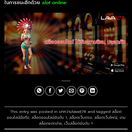
ในการชนะอีกด้วย
slot online
This entry was posted in
บทความlava678
and tagged
สล็อต
ออนไลน์มือถือ
,
สล็อตออนไลน์อันดับ 1
,
สล็อตเว็บตรง
,
สล็อตเว็บใหญ่
,
เกม
สล็อตแตกง่าย
,
เว็บสล็อตอันดับ 1
.