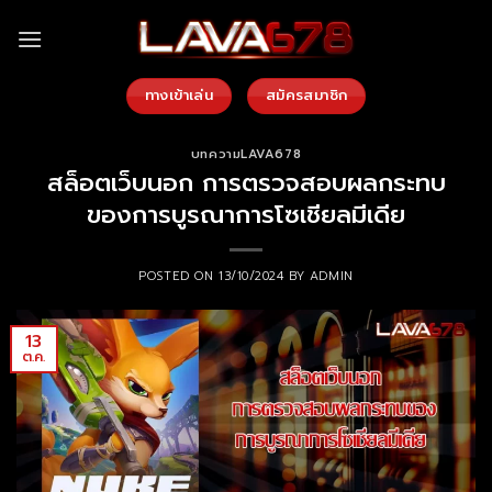
Skip
to
content
ทางเข้าเล่น
สมัครสมาชิก
บทความLAVA678
สล็อตเว็บนอก การตรวจสอบผลกระทบ
ของการบูรณาการโซเชียลมีเดีย
POSTED ON
13/10/2024
BY
ADMIN
13
ต.ค.