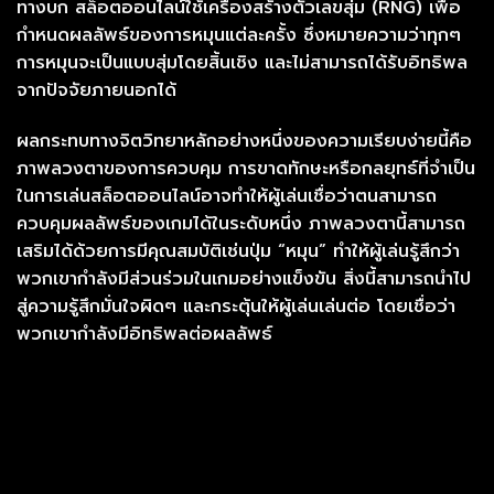
ทางบก สล็อตออนไลน์ใช้เครื่องสร้างตัวเลขสุ่ม (RNG) เพื่อ
กำหนดผลลัพธ์ของการหมุนแต่ละครั้ง ซึ่งหมายความว่าทุกๆ
การหมุนจะเป็นแบบสุ่มโดยสิ้นเชิง และไม่สามารถได้รับอิทธิพล
จากปัจจัยภายนอกได้
ผลกระทบทางจิตวิทยาหลักอย่างหนึ่งของความเรียบง่ายนี้คือ
ภาพลวงตาของการควบคุม การขาดทักษะหรือกลยุทธ์ที่จำเป็น
ในการเล่นสล็อตออนไลน์อาจทำให้ผู้เล่นเชื่อว่าตนสามารถ
ควบคุมผลลัพธ์ของเกมได้ในระดับหนึ่ง ภาพลวงตานี้สามารถ
เสริมได้ด้วยการมีคุณสมบัติเช่นปุ่ม “หมุน” ทำให้ผู้เล่นรู้สึกว่า
พวกเขากำลังมีส่วนร่วมในเกมอย่างแข็งขัน สิ่งนี้สามารถนำไป
สู่ความรู้สึกมั่นใจผิดๆ และกระตุ้นให้ผู้เล่นเล่นต่อ โดยเชื่อว่า
พวกเขากำลังมีอิทธิพลต่อผลลัพธ์