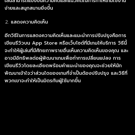
เล่นสามารถแบ่งปันความคิดและแนวคิดในการทำให้เกมใช้งาน
ง่ายและสนุกสนานยิ่งขึ้น
แสดงความคิดเห็น
อีกวิธีในการแสดงความคิดเห็นและแนะนำการปรับปรุงคือการ
เขียนรีวิวบน App Store หรือเว็บไซต์ที่มีเกมให้บริการ วิธีนี้
จะทำให้ผู้เล่นที่มีศักยภาพรายอื่นเห็นความคิดเห็นของคุณ และ
อาจมีอิทธิพลต่อผู้พัฒนาเกมเพื่อทำการเปลี่ยนแปลง การ
เขียนรีวิวโดยละเอียดพร้อมคำแนะนำของคุณจะช่วยให้นัก
พัฒนาเข้าใจว่าส่วนใดของเกมที่จำเป็นต้องปรับปรุง และวิธีที่
พวกเขาจะทำให้เป็นมิตรกับผู้ใช้มากขึ้น