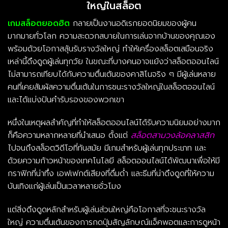
ใหญ่ในสล็อต
เกมสล็อตยอดฮิต
กลายเป็นงานอดิเรกยอดนิยมของผู้คน
มากมายทั่วโลก ความสะดวกสบายในการเล่นจากบ้านของคุณเอง
พร้อมด้วยโอกาสลุ้นรับรางวัลใหญ่ ทำให้เครื่องสล็อตเสมือนจริง
เหล่านี้ดึงดูดผู้เล่นทุกวัย ในขณะที่บางคนอาจแย้งว่าสล็อตออนไลน์
ไม่สามารถเทียบได้กับความตื่นเต้นของคาสิโนจริง ๆ มีผู้เล่นหลาย
คนที่เคยสัมผัสความตื่นเต้นในการชนะรางวัลใหญ่ในสล็อตออนไลน์
และได้แบ่งปันคำรับรองของพวกเขา
หนึ่งในเหตุผลสำคัญที่ทำให้สล็อตออนไลน์ได้รับความนิยมอย่างมาก
ก็คือความหลากหลายที่นำเสนอ ตั้งแต่
สล็อตสามวงล้อคลาสสิก
ไปจนถึงสล็อตวิดีโอที่ทันสมัย ​​มีเกมสำหรับผู้เล่นทุกประเภท และ
ด้วยความก้าวหน้าของเทคโนโลยี สล็อตออนไลน์ได้พัฒนาเพื่อให้มี
กราฟิกที่น่าทึ่ง เอฟเฟกต์เสียงที่ดื่มด่ำ และธีมที่น่าดึงดูดที่ให้ความ
บันเทิงแก่ผู้เล่นเป็นเวลาหลายชั่วโมง
แต่สิ่งดึงดูดหลักสำหรับผู้เล่นส่วนใหญ่คือโอกาสที่จะชนะรางวัล
ใหญ่ ความตื่นเต้นของการกดปุ่มสัญลักษณ์แจ็คพอตและการดูหน้า