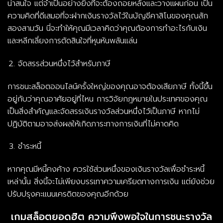
น่าสนใจ แต่จำเป็นอย่างยิ่งที่จะต้องถอยหลังและวางแผนก่อน เป็น
ความคิดที่ดีเสมอที่จะฝากเงินรางวัลไว้ในบัญชีคาสิโนของคุณสัก
สองสามวัน นี่จะทำให้คุณมีเวลาคิดว่าคุณต้องการทำอะไรกับเงิน
และหลีกเลี่ยงการตัดสินใจที่หุนหันพลันแล่น
จัดสรรส่วนหนึ่งไว้สำหรับภาษี
การชนะสล็อตออนไลน์ครั้งใหญ่ของคุณอาจต้องเสียภาษี ทั้งนี้ขึ้น
อยู่กับว่าคุณอาศัยอยู่ที่ไหน การวิจัยกฎหมายในประเทศของคุณ
เป็นสิ่งสำคัญและจัดสรรเงินรางวัลส่วนหนึ่งไว้เป็นภาษี หากไม่
ปฏิบัติตามอาจส่งผลให้เกิดภาระทางการเงินที่ไม่คาดคิด
ชำระหนี้
หากคุณมีหนี้คงค้าง ควรใช้ส่วนหนึ่งของเงินรางวัลเพื่อชำระหนี้
เหล่านั้น สิ่งนี้จะไม่เพียงบรรเทาความเครียดทางการเงิน แต่ยังช่วย
ปรับปรุงคะแนนเครดิตของคุณอีกด้วย
เกมสล็อตยอดฮิต ความพึงพอใจในการชนะรางวัล