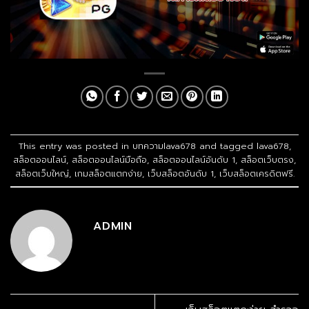
This entry was posted in
บทความlava678
and tagged
lava678
,
สล็อตออนไลน์
,
สล็อตออนไลน์มือถือ
,
สล็อตออนไลน์อันดับ 1
,
สล็อตเว็บตรง
,
สล็อตเว็บใหญ่
,
เกมสล็อตแตกง่าย
,
เว็บสล็อตอันดับ 1
,
เว็บสล็อตเครดิตฟรี
.
ADMIN