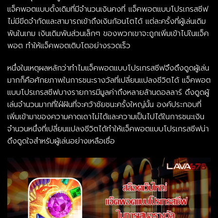
แจ็คพอตแบบดั้งเดิมที่มีจำนวนเงินคงที่ แจ็คพอตแบบโปรเกรสซีฟ
ไม่มีขีดจำกัดและสามารถเข้าถึงเงินก้อนโตได้ แต่ละครั้งที่ผู้เล่นเดิม
พันในเกม เงินเดิมพันส่วนเล็กๆ ของพวกเขาจะถูกเพิ่มเข้าไปในแจ็ค
พอต ทำให้แจ็คพอตเติบโตอย่างรวดเร็ว
หนึ่งในเหตุผลหลักว่าทำไมแจ็คพอตแบบโปรเกรสซีฟจึงดึงดูดผู้เล่น
มากก็คือศักยภาพในการชนะรางวัลที่เปลี่ยนแปลงชีวิตได้ แจ็คพอต
แบบโปรเกรสซีฟบางรายการมีมูลค่าถึงหลายล้านดอลลาร์ ดึงดูดผู้
เล่นจำนวนมากที่ใฝ่ฝันที่จะคว้าชัยชนะครั้งใหญ่นั้น องค์ประกอบที่
เพิ่มเข้ามาของความคาดเดาไม่ได้และความเป็นไปได้ในการชนะเงิน
จำนวนหนึ่งที่เปลี่ยนแปลงชีวิตได้ทำให้แจ็คพอตแบบโปรเกรสซีฟน่า
ดึงดูดใจสำหรับผู้เล่นอย่างเหลือเชื่อ