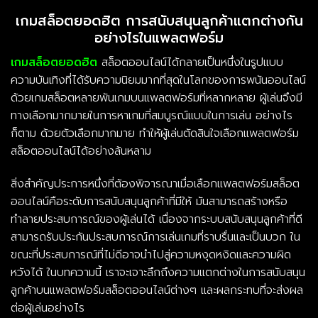
เกมสล็อตยอดฮิต การสนับสนุนลูกค้าแตกต่างกัน
อย่างไรในแพลตฟอร์ม
เกมสล็อตยอดฮิต
สล็อตออนไลน์ได้กลายเป็นหนึ่งในรูปแบบ
ความบันเทิงที่ได้รับความนิยมมากที่สุดในโลกของการพนันออนไลน์
ด้วยเกมสล็อตหลายพันเกมบนแพลตฟอร์มที่หลากหลาย ผู้เล่นจึงมี
ทางเลือกมากมายในการหาเกมที่สมบูรณ์แบบในการเล่น อย่างไร
ก็ตาม ด้วยตัวเลือกมากมาย ทำให้ผู้เล่นตัดสินใจเลือกแพลตฟอร์ม
สล็อตออนไลน์ได้อย่างล้นหลาม
สิ่งสำคัญประการหนึ่งที่ต้องพิจารณาเมื่อเลือกแพลตฟอร์มสล็อต
ออนไลน์คือระดับการสนับสนุนลูกค้าที่มีให้ มันสามารถสร้างหรือ
ทำลายประสบการณ์ของผู้เล่นได้ เนื่องจากระบบสนับสนุนลูกค้าที่ดี
สามารถรับประกันประสบการณ์การเล่นเกมที่ราบรื่นและเป็นบวก ใน
ขณะที่ประสบการณ์ที่ไม่ดีอาจนำไปสู่ความหงุดหงิดและความผิด
หวังได้ ในบทความนี้ เราจะเจาะลึกถึงความแตกต่างในการสนับสนุน
ลูกค้าบนแพลตฟอร์มสล็อตออนไลน์ต่างๆ และผลกระทบที่จะส่งผล
ต่อผู้เล่นอย่างไร