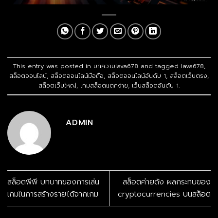
This entry was posted in
บทความlava678
and tagged
lava678
,
สล็อตออนไลน์
,
สล็อตออนไลน์มือถือ
,
สล็อตออนไลน์อันดับ 1
,
สล็อตเว็บตรง
,
สล็อตเว็บใหญ่
,
เกมสล็อตแตกง่าย
,
เว็บสล็อตอันดับ 1
.
ADMIN
สล็อตพีพี บทบาทของการเล่น
สล็อตค่ายดัง ผลกระทบของ
เกมในการสร้างรายได้จากเกม
cryptocurrencies บนสล็อต