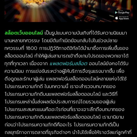
สล็อตเว็บออนไลน์
เป็นรูปแบบความบันเทิงที่ได้รับความนิยมมา
นานหลายทศวรรษ โดยมีต้นกำเนิดย้อนกลับไปในช่วงปลาย
ทศวรรษที่ 1800 การปฏิวัติทางดิจิทัลได้นำมาซึ่งการเพิ่มขึ้นของ
สล็อตออนไลน์ ทำให้ผู้เล่นสามารถเข้าถึงเกมโปรดของพวกเขาได้
ทุกที่ทุกเวลา เนื่องจาก
แพลตฟอร์มสล็อต
ออนไลน์ยังคงได้รับ
ความนิยม การแข่งขันระหว่างผู้ให้บริการจึงรุนแรงมากขึ้น เพื่อ
ดึงดูดและรักษาผู้เล่น แพลตฟอร์มสล็อตออนไลน์หลายแห่งได้ใช้
โปรแกรมความภักดี ในบทความนี้ เราจะสำรวจบทบาทของ
โปรแกรมความภักดีบนแพลตฟอร์มสล็อตออนไลน์ และวิธีที่
โปรแกรมเหล่านั้นส่งผลต่อประสบการณ์โดยรวมของผู้เล่น
โปรแกรมสะสมคะแนนคืออะไรก่อนที่เราจะเจาะลึกถึงบทบาทของ
โปรแกรมความภักดีบนแพลตฟอร์มสล็อตออนไลน์ เรามานิยาม
ก่อนว่าโปรแกรมความภักดีคืออะไร โปรแกรมความภักดีเป็น
กลยุทธ์ทางการตลาดที่ธุรกิจต่างๆ นำไปใช้เพื่อให้รางวัลแก่ลูกค้าที่