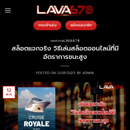
Skip
to
content
ทางเข้าเล่น
สมัครสมาชิก
บทความLAVA678
สล็อตแจกจริง วิธีเล่นสล็อตออนไลน์ที่มี
อัตราการชนะสูง
POSTED ON
12/05/2025
BY
ADMIN
12
พ.ค.