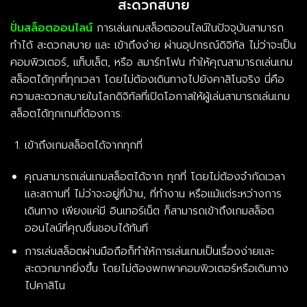
สะดวกสบาย
ปั่นสล็อตออนไลน์
การเล่นเกมสล็อตออนไลน์ในปัจจุบันสามารถ
ทำได้ สะดวกสบาย และ เข้าถึงง่าย ผ่านอุปกรณ์ดิจิทัล ไม่ว่าจะเป็น
คอมพิวเตอร์, แท็บเล็ต, หรือ สมาร์ทโฟน ทำให้คุณสามารถเล่นเกม
สล็อตได้ทุกที่ทุกเวลา โดยไม่ต้องเดินทางไปยังคาสิโนจริง นี่คือ
ความสะดวกสบายในโลกดิจิทัลที่เปิดโอกาสให้ผู้เล่นสามารถเล่นเกม
สล็อตได้ทุกเกมที่ต้องการ:
เข้าถึงเกมสล็อตได้จากทุกที่
คุณสามารถเล่นเกมสล็อตได้จาก ทุกที่ โดยไม่ต้องจำกัดเวลา
และสถานที่ ไม่ว่าจะอยู่ที่บ้าน, ที่ทำงาน หรือแม้แต่ระหว่างการ
เดินทาง เพียงแค่มี อินเทอร์เน็ต ก็สามารถเข้าถึงเกมสล็อต
ออนไลน์ที่คุณชื่นชอบได้ทันที
การเล่นสล็อตผ่านมือถือก็ทำให้การเล่นเกมเป็นเรื่องง่ายและ
สะดวกมากยิ่งขึ้น โดยไม่ต้องพกพาคอมพิวเตอร์หรือเดินทาง
ไปคาสิโน