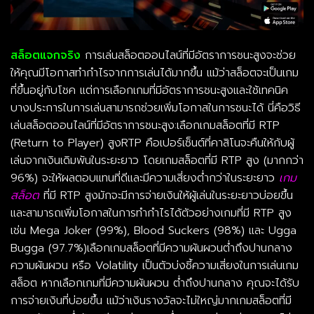
สล็อตแจกจริง
การเล่นสล็อตออนไลน์ที่มีอัตราการชนะสูงจะช่วย
ให้คุณมีโอกาสทำกำไรจากการเล่นได้มากขึ้น แม้ว่าสล็อตจะเป็นเกม
ที่ขึ้นอยู่กับโชค แต่การเลือกเกมที่มีอัตราการชนะสูงและใช้เทคนิค
บางประการในการเล่นสามารถช่วยเพิ่มโอกาสในการชนะได้ นี่คือวิธี
เล่นสล็อตออนไลน์ที่มีอัตราการชนะสูง:เลือกเกมสล็อตที่มี RTP
(Return to Player) สูงRTP คือเปอร์เซ็นต์ที่คาสิโนจะคืนให้กับผู้
เล่นจากเงินเดิมพันในระยะยาว โดยเกมสล็อตที่มี RTP สูง (มากกว่า
96%) จะให้ผลตอบแทนที่ดีและมีความเสี่ยงต่ำกว่าในระยะยาว
เกม
สล็อต
ที่มี RTP สูงมักจะมีการจ่ายเงินให้ผู้เล่นในระยะยาวบ่อยขึ้น
และสามารถเพิ่มโอกาสในการทำกำไรได้ตัวอย่างเกมที่มี RTP สูง
เช่น Mega Joker (99%), Blood Suckers (98%) และ Ugga
Bugga (97.7%)เลือกเกมสล็อตที่มีความผันผวนต่ำถึงปานกลาง
ความผันผวน หรือ Volatility เป็นตัวบ่งชี้ความเสี่ยงในการเล่นเกม
สล็อต หากเลือกเกมที่มีความผันผวน ต่ำถึงปานกลาง คุณจะได้รับ
การจ่ายเงินที่บ่อยขึ้น แม้ว่าเงินรางวัลจะไม่ใหญ่มากเกมสล็อตที่มี