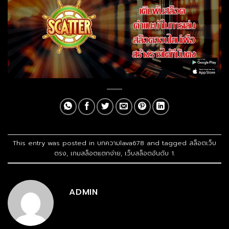
This entry was posted in
บทความlava678
and tagged
สล็อตเว็บ
ตรง
,
เกมสล็อตแตกง่าย
,
เว็บสล็อตอันดับ 1
.
ADMIN