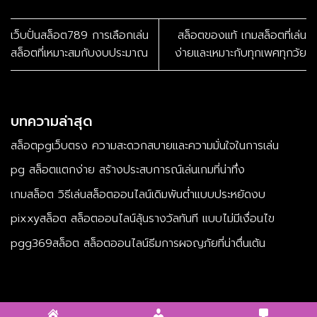
เว็บปั่นสล็อต789 การเลือกเล่น
สล็อตของแท้ เกมสล็อตที่เล่น
สล็อตที่เหมาะสมกับงบประมาณ
ง่ายและเหมาะกับทุกเพศทุกวัย
บทความล่าสุด
สล็อตpgเว็บตรง ความสะดวกสบายและความมั่นใจในการเล่น
pg สล็อตแตกง่าย สร้างประสบการณ์เล่นเกมที่น่าทึ่ง
เกมสล็อต วิธีเล่นสล็อตออนไลน์เดิมพันต่ำแบบประหยัดงบ
pixxyสล็อต สล็อตออนไลน์ลุ้นรางวัลทันที แบบไม่มีเงื่อนไข
pgg369สล็อต สล็อตออนไลน์ธีมการผจญภัยที่น่าตื่นเต้น