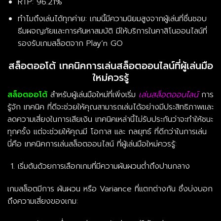
RTP: 96.21%
ทำไมถึงเล่นได้ทุกค่าย: เกมนี้มีความนิยมสูงจากผู้เล่นที่ชื่นชอบ
ธีมผจญภัยและการค้นหาสมบัติ มีให้บริการในคาสิโนออนไลน์ที่
รองรับเกมสล็อตจาก Play’n GO
สล็อตออโต้ เทคนิคการเล่นสล็อตออนไลน์ที่ผู้เล่นมือ
ใหม่ควรรู้
สล็อตออโต้
สำหรับผู้เล่นมือใหม่ที่เพิ่งเริ่ม
เล่นสล็อตออนไลน์
การ
รู้จัก เทคนิค ที่ดีจะช่วยให้คุณสามารถเล่นได้อย่างมีประสิทธิภาพและ
ลดความเสี่ยงในการเสียเงิน เทคนิคเหล่านี้ไม่รับประกันว่าจะทำให้ชนะ
ทุกครั้ง แต่จะช่วยให้คุณมี โอกาส และ กลยุทธ์ ที่ดีกว่าในการเล่น
นี่คือ เทคนิคการเล่นสล็อตออนไลน์ ที่ผู้เล่นมือใหม่ควรรู้:
เริ่มต้นด้วยการเลือกเกมที่มีความผันผวนต่ำถึงปานกลาง
เกมสล็อตมีการ ผันผวน หรือ Variance ที่แตกต่างกัน ซึ่งบ่งบอก
ถึงความเสี่ยงของเกม: