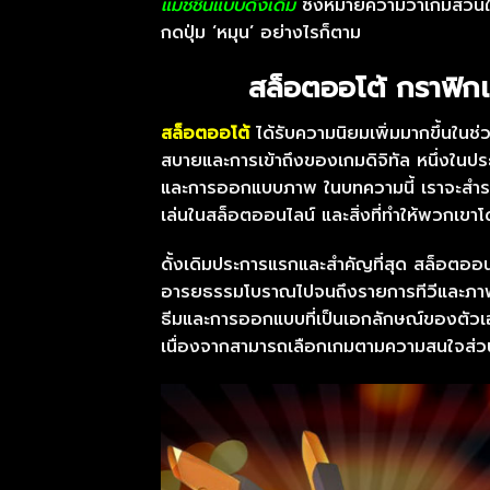
แมชชีนแบบดั้งเดิม
ซึ่งหมายความว่าเกมส่วนใหญ
กดปุ่ม ‘หมุน’ อย่างไรก็ตาม
สล็อตออโต้
กราฟิก
สล็อตออโต้
ได้รับความนิยมเพิ่มมากขึ้นในช่ว
สบายและการเข้าถึงของเกมดิจิทัล หนึ่งในประ
และการออกแบบภาพ ในบทความนี้ เราจะส
เล่นในสล็อตออนไลน์ และสิ่งที่ทำให้พวกเขา
ดั้งเดิม
ประการแรกและสำคัญที่สุด สล็อตออนไ
อารยธรรมโบราณไปจนถึงรายการทีวีและภาพ
ธีมและการออกแบบที่เป็นเอกลักษณ์ของตัวเอ
เนื่องจากสามารถเลือกเกมตามความสนใจส่ว