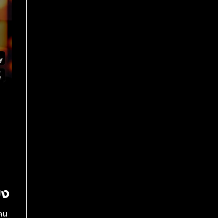
ยง
นคน