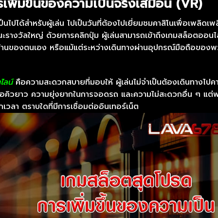
พิ่มขึ้นของความเป็นจริงเสมือน (VR)
นไปได้สำหรับผู้เล่น ไปเป็นวันที่ต้องไปเยี่ยมชมคาสิโนเพื่อเพลิดเพ
รางวัลใหญ่ ด้วยการคลิกปุ่ม ผู้เล่นสามารถเข้าถึงเกมสล็อตออนไ
้านของตนเอง หรือแม้แต่ระหว่างเดินทางผ่านอุปกรณ์มือถือของ
ไลน์
คือความสะดวกสบายที่มอบให้ ผู้เล่นไม่จำเป็นต้องเดินทางไปคา
ต่อคิวยาว ความยุ่งยากในการจอดรถ และความไม่สะดวกอื่น ๆ แต่
กเวลา ตราบใดที่มีการเชื่อมต่ออินเทอร์เน็ต