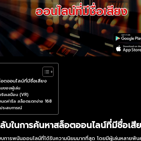
ตออนไลน์ที่มีชื่อเสียง
มของผู้เล่น
จริงเสมือน (VR)
หนดค่ารีล สล็อตแตกง่าย 168
อประสบการณ์
ับในการค้นหาสล็อตออนไลน์ที่มีชื่อเสี
บบการพนันออนไลน์ที่ได้รับความนิยมมากที่สุด โดยมีผู้เล่นหลายพั