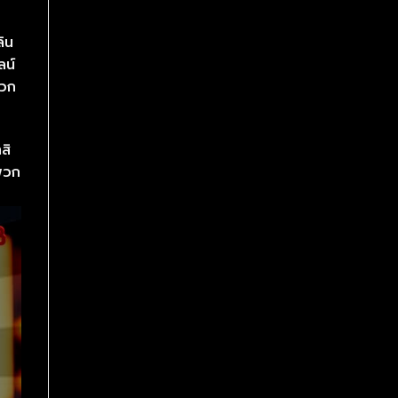
ลิน
ลน์
พวก
สิ
พวก