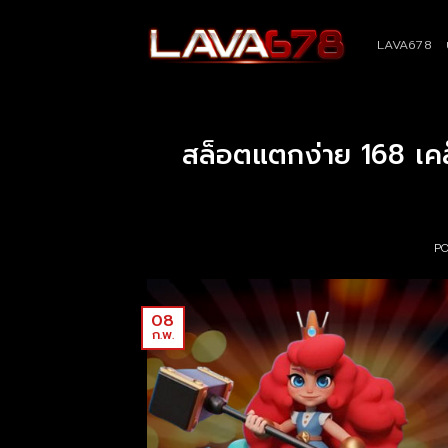
Skip
to
LAVA678
content
สล็อตแตกง่าย 168 เคล็
P
08
ก.พ.