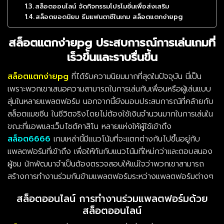
สล็อตออนไลน์ จัดกิจกรรมโปรโมชั่นเพื่อส่งเสริม
สล็อตยอดนิยม ธีมแฟนตาซีในเกม สล็อตแตกง่ายpg
สล็อตแตกง่ายpg ประสบการณ์การเล่นเกมที่
เร็วขึ้นและราบรื่นขึ้น
สล็อตแตกง่ายpg
ที่ได้รับความนิยมมากที่สุดในปัจจุบัน นี่เป็น
เพราะพวกเขาเสนอความสามารถในการเล่นกับเพื่อนหรือผู้เล่นแบบ
สุ่มในหลายแพลตฟอร์ม นอกจากนี้ยังมอบประสบการณ์ที่คล้ายกับ
สล็อตแมชชีน ในชีวิตจริงโดยไม่ต้องใช้เงินจำนวนมากในการเล่นใน
ขณะที่แอพและเว็บไซต์คาสิโน หลายแห่งให้ผู้ใช้เข้าถึง
สล็อต6666
เกมเหล่านี้มีแนวโน้มที่จะแตกต่างกันไปขึ้นอยู่กับ
แพลตฟอร์มที่เข้าถึง เพื่อให้ทันกับแนวโน้มที่ใหม่กว่าและตอบสนอง
ผู้ชม นักพัฒนาจำเป็นต้องตรวจสอบให้แน่ใจว่าพวกเขาสามารถ
สร้างการทำงานร่วมกันข้ามแพลตฟอร์มระหว่างแพลตฟอร์มต่างๆ
สล็อตออนไลน์ การทำงานร่วมแพลตฟอร์มด้วย
สล็อตออนไลน์