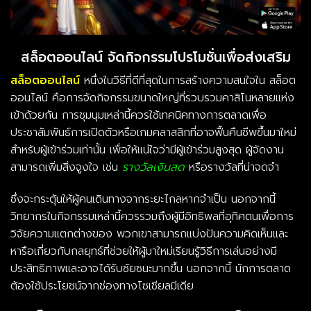
สล็อตออนไลน์ จัดกิจกรรมโปรโมชั่นเพื่อส่งเสริม
สล็อตออนไลน์
หนึ่งในวิธีที่ดีที่สุดในการสร้างความสนใจใน สล็อต
ออนไลน์ คือการจัดกิจกรรมขนาดใหญ่ที่รวบรวมคาสิโนหลายแห่ง
เข้าด้วยกัน การชุมนุมเหล่านี้ควรใช้เทคนิคทางการตลาดเพื่อ
ประชาสัมพันธ์การเปิดตัวหรือเกมคลาสสิกที่อาจฟื้นคืนชีพขึ้นมาใหม่
สำหรับผู้เข้าร่วมเท่านั้น เพื่อให้แน่ใจว่ามีผู้เข้าร่วมสูงสุด ผู้จัดงาน
สามารถเพิ่มสิ่งจูงใจ เช่น
รางวัลเงินสด
หรือรางวัลที่น่าจดจำ
ซึ่งจะกระตุ้นให้ผู้คนเดินทางจากระยะไกลหากจำเป็น นอกจากนี้
วิทยากรในกิจกรรมเหล่านี้ควรรวมถึงผู้มีอิทธิพลที่อุทิศตนเพื่อการ
วิจัยความแตกต่างของ พวกเขาสามารถแบ่งปันความคิดเห็นและ
หารือเกี่ยวกับกลยุทธ์ที่ช่วยให้ผู้มาใหม่เรียนรู้วิธีการเล่นอย่างมี
ประสิทธิภาพและอาจได้รับชัยชนะมากขึ้น นอกจากนี้ นักการตลาด
ต้องใช้ประโยชน์จากช่องทางโซเชียลมีเดีย