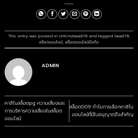
This entry was posted in
บทความlava678
and tagged
lava678
,
สล็อตออนไลน์
,
สล็อตออนไลน์มือถือ
.
ADMIN
คาสิโนสล็อตpg ความเสี่ยงและ
สล็อต009 ทำไมการเลือกคาสิโน
การบริหารความเสี่ยงในสล็อต
ออนไลน์ที่มีใบอนุญาตจึงสำคัญ
ออนไลน์