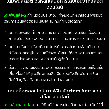
เดิมพันสล็อต วิธีหลีกเลี่ยงการเสียเงินจากสล็อต
ออนไลน์
เดิมพันสล็อต
กำหนดงบประมาณ: กำหนดเป้าหมายเงินที่พร้อมจะ
ใช้ในการเล่นสล็อตออนไลน์และไม่เกินกำหนดเด็ดขาด
อย่าเดิมพันเงินที่ไม่สามารถขาดได้: อย่าเดิมพันเงินที่เป็นส่วน
สำคัญในชีวิตประจำวัน เช่น ค่าเช่า ค่าอาหาร หรือค่าใช้จ่ายอื่นๆ
อย่าตามใจความใจเหมือนไปปาร์ตี้: การเล่นเกมสล็อตนั้นอาจ
ทำให้คุณตกอยู่ในอารมณ์ต่างๆ ดังนั้น ให้คุณพยายามควบคุม
อารมณ์ของคุณและหยุดทันทีเมื่อรู้สึกไม่สบาย
มั่นใจว่าจะทราบและเว้นแผลโดยธรรมชาติ: การเล่นเกมสล็อตนั้น
เสี่ยงที่จะทำให้คุณเสี่ยงการเสียเงิน รวมถึงเสี่ยงในการเสียทุก
สิ่งที่มีอยู่คือสต็อคดอลลาร์ส่วนตัวของคุณ
เกมสล็อตออนไลน์ การใช้โบนัสต่างๆ ในการเล่น
สล็อตออนไลน์
เกมสล็อตออนไลน์
การใช้โบนัสในการเล่นสล็อตออนไลน์เป็นวิธีที่