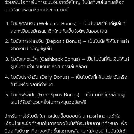
ช่วยเพิ่มโอกาสในการชนะเงินรางวัลใหญ่ โบนัสที่พบในเกมสล็อต
ออนไลน์มีหลากหลายประเภท ดังนี้
โบนัสต้อนรับ (Welcome Bonus) – เป็นโบนัสที่ให้แก่ผู้เล่นที่
ลงทะเบียนสมัครสมาชิกใหม่กับเว็บไซต์พนันออนไลน์
โบนัสการฝากเงิน (Deposit Bonus) – เป็นโบนัสที่ให้ในการทำ
ฝากเงินเข้าบัญชีผู้เล่น
โบนัสแคชแบ็ค (Cashback Bonus) – เป็นโบนัสที่คืนเงินให้แก่
ผู้เล่นตามจำนวนเงินที่เสียในการเล่นสล็อต
โบนัสประจำวัน (Daily Bonus) – เป็นโบนัสที่ให้ในแต่ละวันหรือ
ในวันหรือเวลาที่กำหนด
โบนัสฟรีสปิน (Free Spins Bonus) – เป็นโบนัสที่ให้สล็อตผู้
เล่นได้รับจำนวนครั้งในการหมุนวงล้อฟรี
สำหรับการใช้โบนัสในการเล่นสล็อตออนไลน์ ควรทำความเข้าใจ
เงื่อนไขและข้อกำหนดในการของโบนัสให้ระเบียบตามที่กำหนด เพื่อ
ป้องกันปัญหาที่อาจจะเกิดขึ้นในภายหลัง และไม่ควรนำโบนัสไปใช้