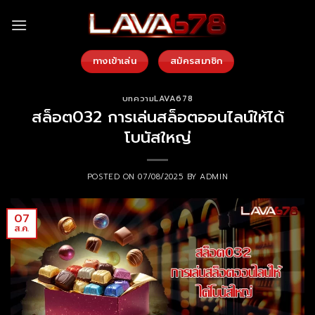
Skip
to
content
ทางเข้าเล่น
สมัครสมาชิก
บทความLAVA678
สล็อต032 การเล่นสล็อตออนไลน์ให้ได้
โบนัสใหญ่
POSTED ON
07/08/2025
BY
ADMIN
07
ส.ค.