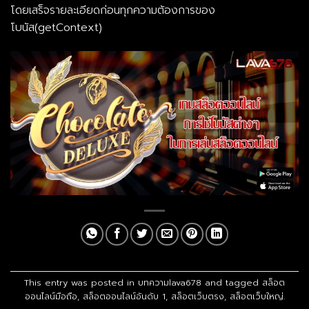
โดยเสร็จรายละเอียดก่อนทุกความต้องการของ
โบนัส(getContext)
This entry was posted in
บทความlava678
and tagged
สล็อต
ออนไลน์มือถือ
,
สล็อตออนไลน์อันดับ 1
,
สล็อตเว็บตรง
,
สล็อตเว็บใหญ่
.