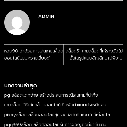
ADMIN
หวย90 ว่าด้วยการเล่นเกมสล็อต
สล็อต51 เกมสล็อตที่ให้รางวัลไม่
ออนไลน์แบบความเสี่ยงต่ำ
อั้นในรูปแบบสัญลักษณ์พิเศษ
บทความล่าสุด
pg สล็อตแตกง่าย สร้างประสบการณ์เล่นเกมที่น่าทึ่ง
เกมสล็อต วิธีเล่นสล็อตออนไลน์เดิมพันต่ำแบบประหยัดงบ
pixxyสล็อต สล็อตออนไลน์ลุ้นรางวัลทันที แบบไม่มีเงื่อนไข
pgg369สล็อต สล็อตออนไลน์ธีมการผจญภัยที่น่าตื่นเต้น