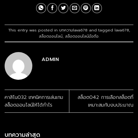
This entry was posted in
บทความlava678
and tagged
lava678
,
สล็อตออนไลน์
,
สล็อตออนไลน์มือถือ
.
ADMIN
คาสิโน032 เทคนิคการเล่นเกม
สล็อต042 การเลือกสล็อตที่
สล็อตออนไลน์ให้ได้กำไร
เหมาะสมกับงบประมาณ
บทความล่าสุด