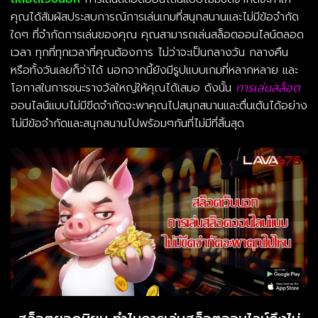
คุณได้สัมผัสประสบการณ์การเล่นเกมที่สนุกสนานและไม่มีข้อจำกัด
ใดๆ ที่จำกัดการเล่นของคุณ คุณสามารถเล่นสล็อตออนไลน์ตลอด
เวลา ทุกที่ทุกเวลาที่คุณต้องการ ไม่ว่าจะเป็นกลางวัน กลางคืน
หรือทั้งวันเลยก็ว่าได้ นอกจากนี้ยังมีรูปแบบเกมที่หลากหลาย และ
โอกาสในการชนะรางวัลใหญ่ให้คุณได้เสมอ ดังนั้น
การเล่นสล็อต
ออนไลน์แบบไม่มีขีดจำกัดจะพาคุณไปสนุกสนานและตื่นเต้นได้อย่าง
ไม่มีข้อจำกัดและสนุกสนานไปพร้อมๆกันที่ไม่มีที่สิ้นสุด