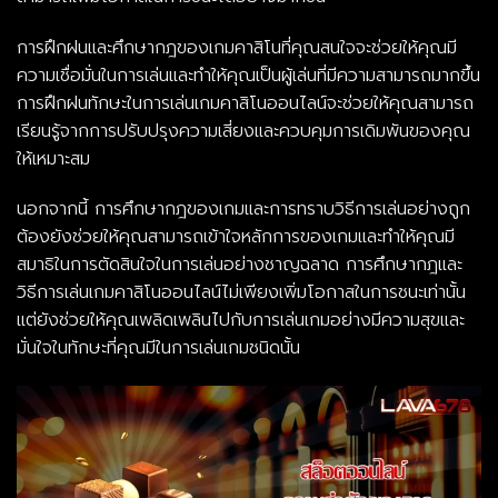
การฝึกฝนและศึกษากฎของเกมคาสิโนที่คุณสนใจจะช่วยให้คุณมี
ความเชื่อมั่นในการเล่นและทำให้คุณเป็นผู้เล่นที่มีความสามารถมากขึ้น
การฝึกฝนทักษะในการเล่นเกมคาสิโนออนไลน์จะช่วยให้คุณสามารถ
เรียนรู้จากการปรับปรุงความเสี่ยงและควบคุมการเดิมพันของคุณ
ให้เหมาะสม
นอกจากนี้ การศึกษากฎของเกมและการทราบวิธีการเล่นอย่างถูก
ต้องยังช่วยให้คุณสามารถเข้าใจหลักการของเกมและทำให้คุณมี
สมาธิในการตัดสินใจในการเล่นอย่างชาญฉลาด การศึกษากฎและ
วิธีการเล่นเกมคาสิโนออนไลน์ไม่เพียงเพิ่มโอกาสในการชนะเท่านั้น
แต่ยังช่วยให้คุณเพลิดเพลินไปกับการเล่นเกมอย่างมีความสุขและ
มั่นใจในทักษะที่คุณมีในการเล่นเกมชนิดนั้น