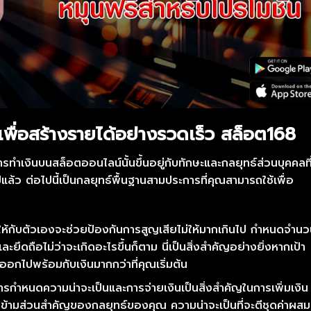
พื่อสร้างรายได้อย่างรวดเร็ว สล็อต168
ทำเงินบนสล็อตออนไลน์นั้นขึ้นอยู่กับทักษะและกลยุทธ์ส่วนบุคคลที
ปแล้ว ต่อไปนี้เป็นกลยุทธ์พื้นฐานสามประการที่คุณสามารถใช้เพื่อ
ดให้กับตัวเองจะช่วยป้องกันการสูญเสียไม่ให้มากเกินไป กำหนดจำน
ะยึดถือไม่ว่าจะเกิดอะไรขึ้นก็ตาม นี่เป็นสิ่งสำคัญอย่างยิ่งหากเป้า
อกไปพร้อมกับเงินมากกว่าที่คุณเริ่มต้น
กำหนดความน่าจะเป็นและการจ่ายเงินเป็นสิ่งสำคัญในการเพิ่มเงิน
องข้ามส่วนสำคัญของกลยุทธ์ของคุณ ความน่าจะเป็นที่จะตีชุดค่าผสมท