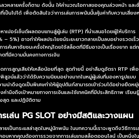
้มเหลวหลายครั้งก็ตาม ดังนั้น ให้คำนวณโอกาสของคุณล่วงหน้า และชั
ที่เป็นไปได้ เพื่อตัดสินใจว่าการเล่นการพนันนั้นคุ้มค่ากับความเสี่ยง
องหาเปอร์เซ็นต์ผลตอบแทนสู่ผู้เล่น (
RTP)
ที่นำเสนอโดยผู้ให้บริการ
% – 5%)
อาจทำให้ผลประโยชน์ระยะยาวกลายเป็นลบอย่างรวดเร็ว
การค้นหาชัยชนะครั้งใหญ่โดยใช้สล็อตที่มีธีมอาจเป็นเรื่องยาก แต่
ตที่มีความมั่นคงทางการเงิน
การสูญเสียให้เหลือน้อยที่สุด สุดท้ายนี้ อย่าลืมดูอัตรา
RTP
เพื่อ
รพิสูจน์แล้วว่าได้รับความนิยมอย่างมากในหมู่ผู้เล่นที่มองหารูปแบบ
ามน่าดึงดูดเป็นพิเศษทำให้ผู้อุปถัมภ์สามารถเข้าร่วมได้อย่างยืดหยุ่
้องคำนึงถึงเป้าหมายทางการเงินและใช้เทคนิคที่มีประสิทธิภาพ เรียนรู้
สุด และปฏิบัติตาม
การเล่น PG SLOT อย่างมีสติและวางแผน
ยเป็นกระแสล่าสุดในหมู่นักพนัน ในบทความนี้เราจะพูดถึงวิธีการเล
บคอบหากคุณต้องการรวยจากการเล่นเกมสล็อตออนไลน์
เป็นหนึ่งใ