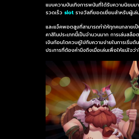
แบบความบันเทิงการพนันที่ได้รับความนิยมมา
รวดเร็ว
slot
รางวัลที่ยอดเยี่ยมสำหรับผู้เล่น
และแจ็คพอตสูงที่สามารถทำให้ทุกคนกลายเป็นเศ
คาสิโนประเภทนี้เป็นจำนวนมาก การเล่นสล็อตออน
เงินก้อนโตควบคู่ไปกับความง่ายในการเริ่มต้
ประการที่ต้องคำนึงถึงเมื่อเล่นเพื่อให้แน่ใจ