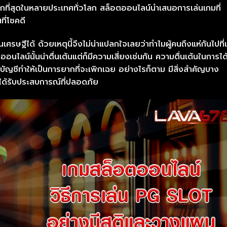
กที่สุดในหลายประเทศทั่วโลก สล็อตออนไลน์นำเสนอการเล่นเกมที่
ที่โชคดี
รษฐีได้ ด้วยเหตุนี้จึงไม่น่าแปลกใจเลยว่าทำไมผู้คนถึงแห่กันไปที่
ไลน์นั้นน่าตื่นเต้นแต่ก็มีความเสี่ยงเช่นกัน ความตื่นเต้นในการได้
นบัญชีทำให้เป็นการยากที่จะเพิกเฉย อย่างไรก็ตาม มีสิ่งสำคัญบาง
ว่าได้รับประสบการณ์ที่ปลอดภัย