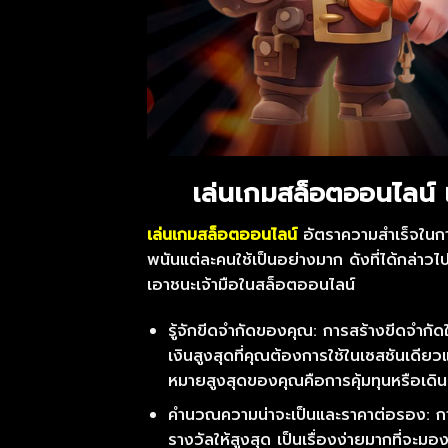
เล่นเกมสล็อตออนไลน์ เ
เล่นเกมสล็อตออนไลน์
อัตราความสำเร็จในการ
พนันแต่ละคนใช้เป็นอย่างมาก ดังที่ได้กล่าวไ
เอาชนะเจ้ามือในสล็อตออนไลน์
รู้จักขีดจำกัดของคุณ: การสร้างขีดจำกั
เงินสูงสุดที่คุณต้องการใช้ในเซสชันเดียวแล
หมายสูงสุดของคุณคือการคุ้มทุนหรือเดินอ
คำนวณความน่าจะเป็นและราคาต่อรอง: การ
รางวัลให้สูงสุด เป็นเรื่องง่ายมากที่จะม