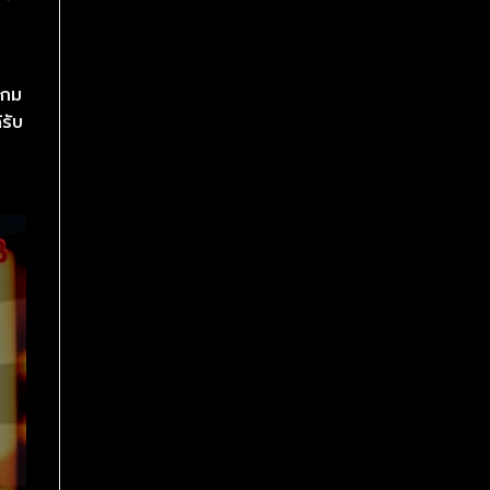
เกม
รับ